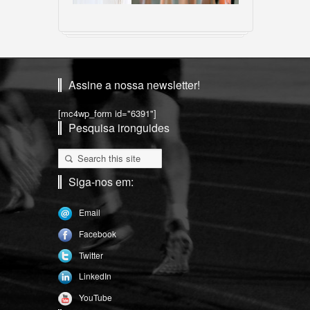
Assine a nossa newsletter!
[mc4wp_form id="6391"]
Pesquisa ironguides
Siga-nos em:
Email
Facebook
Twitter
LinkedIn
YouTube