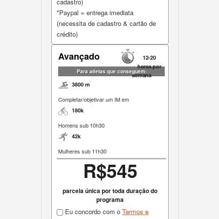
cadastro)
*Paypal = entrega imediata
(necessita de cadastro & cartão de
crédito)
Avançado
12-20
horas por
Para atletas que conseguem:
semana
3800 m
Completar/objetivar um IM em
180k
Homens sub 10h30
42k
Mulheres sub 11h30
R$545
parcela única por toda duração do
programa
Eu concordo com o
Termos e