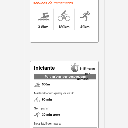
serviços de treinamento
3.8km
180km
42km
Iniciante
8-15 horas
por
Para atletas que conseguem:
semana
500m
Nadando com qualquer estilo
90 min
Sem parar
30 min trote
trote fácil sem parar