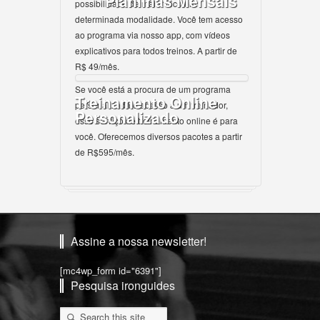
Planilhas Mensais
possibilidade de maior foco em
determinada modalidade. Você tem acesso
ao programa via nosso app, com vídeos
explicativos para todos treinos. A partir de
R$ 49/mês.
Se você está a procura de um programa
Treinamento Online
personalizada e acesso a um treinador,
Personalizado
esse serviço de treinamento online é para
você. Oferecemos diversos pacotes a partir
de R$595/mês.
Assine a nossa newsletter!
[mc4wp_form id="6391"]
Pesquisa ironguides