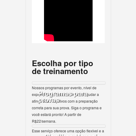
Escolha por tipo
de treinamento
Nossos programas por evento, nível de
Programas para
experiência e distância, irão lhe ajudar a
provas
atingir seus objetivos com a preparação
correta para sua prova. Siga o programa e
você estará pronto! A partir de
R$22/semana.
Esse serviço oferece uma opção flexível e a