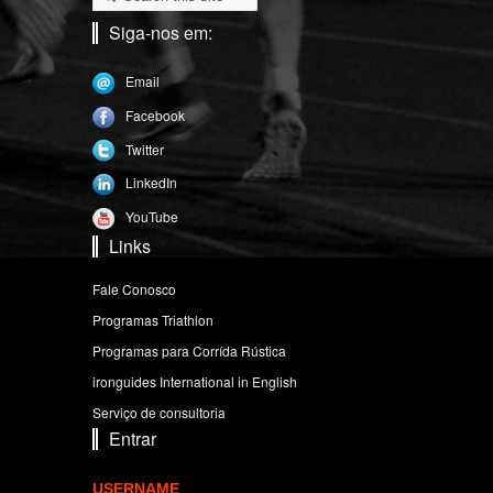
Siga-nos em:
Email
Facebook
Twitter
LinkedIn
YouTube
Links
Fale Conosco
Programas Triathlon
Programas para Corrída Rústica
ironguides International in English
Serviço de consultoria
Entrar
USERNAME