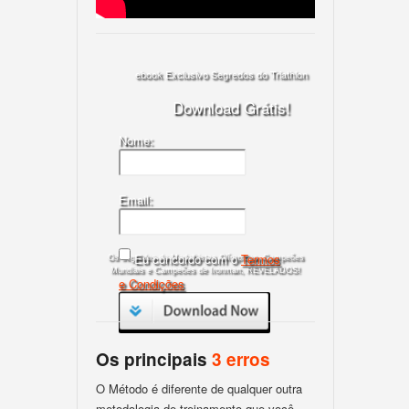
ebook Exclusivo Segredos do Triathlon
Download Grátis!
Nome:
Email:
Eu concordo com o
Termos
Os segredos de Medalhistas Olímpicos, Campeões
Mundiais e Campeões de Ironman, REVELADOS!
e Condições
Os principais
3 erros
O Método é diferente de qualquer outra
metodologia de treinamento que você