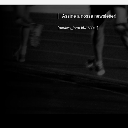
Assine a nossa newsletter!
[mc4wp_form id="6391"]