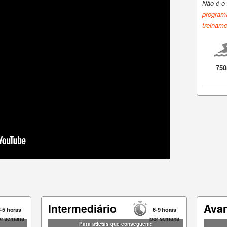
Não é o 
program
treinam
75
Intermediário
Ava
3-5 horas
6-9 horas
or semana
por semana
Para atletas que conseguem: