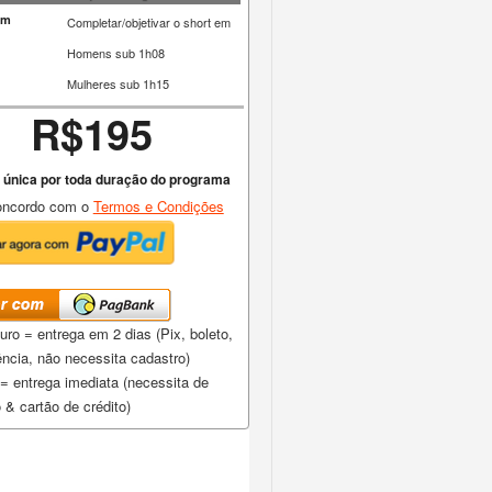
0m
Completar/objetivar o short em
Homens sub 1h08
Mulheres sub 1h15
R$195
 única por toda duração do programa
ncordo com o
Termos e Condições
ro = entrega em 2 dias (Pix, boleto,
ência, não necessita cadastro)
= entrega imediata (necessita de
 & cartão de crédito)