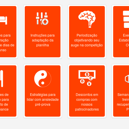
es para
Instruções para
Periodização
Exe
ração
adaptação da
objetivando seu
Estabi
e dias de
planilha
auge na competição
C
anso
zes de
Estratégias para
Descontos em
Semana
o para
lidar com ansiedade
compras com
trei
to de
pré-prova
nossos
recupe
mance
patrocinadores
P