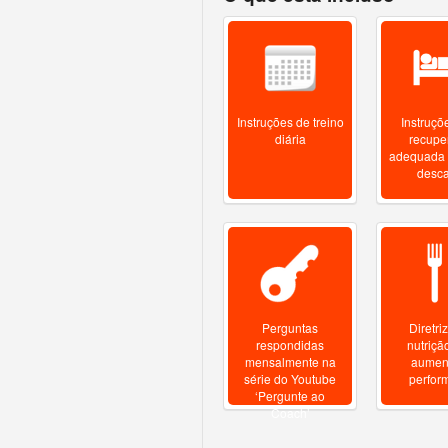
Instruções de treino
Instruçõ
diária
recupe
adequada 
desc
Perguntas
Diretri
respondidas
nutriçã
mensalmente na
aumen
série do Youtube
perfor
‘Pergunte ao
Coach’