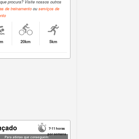
que procura? Visite nossos outros
as de treinamento
ou
serviços de
ento
0m
20km
5km
nçado
7-11 horas
por semana
Para atletas que conseguem: