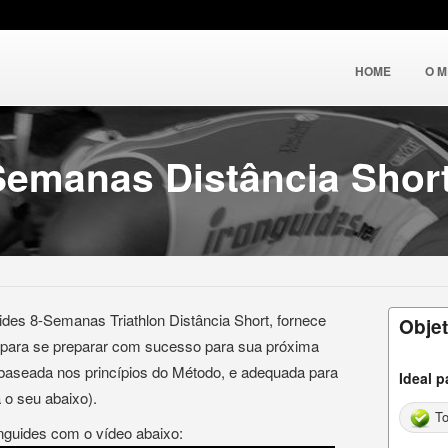
HOME
O 
emanas Distância Short
des 8-Semanas Triathlon Distância Short, fornece
Objet
 para se preparar com sucesso para sua próxima
É baseada nos princípios do Método, e adequada para
Ideal p
a o seu abaixo).
To
nguides com o vídeo abaixo: