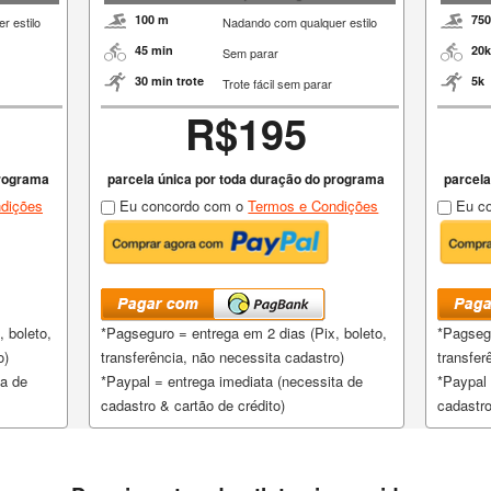
100 m
75
r estilo
Nadando com qualquer estilo
45 min
20k
Sem parar
30 min trote
5k
Trote fácil sem parar
R$195
programa
parcela única por toda duração do programa
parcela
dições
Eu concordo com o
Termos e Condições
Eu co
 boleto,
*Pagseguro = entrega em 2 dias (Pix, boleto,
*Pagsegu
o)
transferência, não necessita cadastro)
transfer
ta de
*Paypal = entrega imediata (necessita de
*Paypal 
cadastro & cartão de crédito)
cadastro