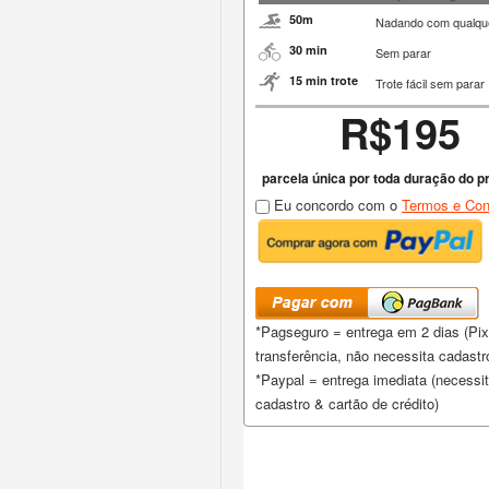
50m
Nadando com qualque
30 min
Sem parar
15 min trote
Trote fácil sem parar
R$195
parcela única por toda duração do 
Eu concordo com o
Termos e Con
*Pagseguro = entrega em 2 dias (Pix,
transferência, não necessita cadastr
*Paypal = entrega imediata (necessi
cadastro & cartão de crédito)