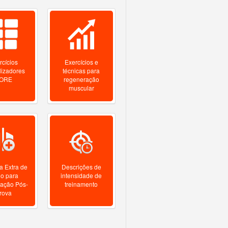
rcícios
Exercícios e
lizadores
técnicas para
ORE
regeneração
muscular
 Extra de
Descrições de
no para
intensidade de
ração Pós-
treinamento
rova