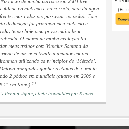
Até 4 t
No início de minha carreira em 2004 tive
iculdade no ciclismo e na corrida, saia da água
Eu co
frente, mas todos me passavam no pedal. Com
ta dedicação fui firmando meu ciclismo e
rida, tendo hoje uma prova muito bem
ilibrada. O marco de minha evolução foi
ciar meus treinos com Vinicius Santana da
formou de um bom triatleta amador em um
ronman utilizando os princípios do ‘Método’.
étodo ironguides ganhei 6 etapas do circuito
endo 2 pódios em mundiais (quarto em 2009 e
”
2011 em Kona).
uiz Renato Topan, atleta ironguides por 6 anos