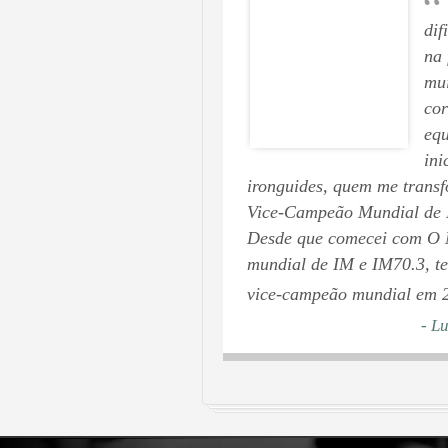
“
dif
na 
mui
cor
equ
ini
ironguides, quem me trans
Vice-Campeão Mundial de I
Desde que comecei com O M
mundial de IM e IM70.3, t
vice-campeão mundial em 
- L