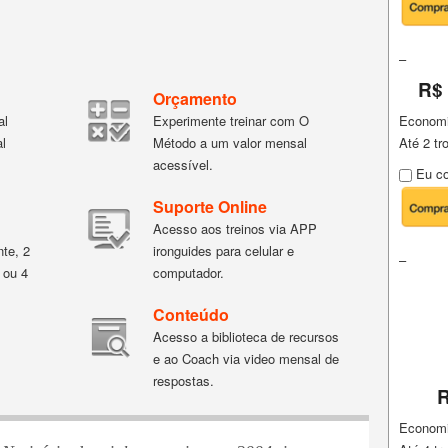
–
R$ 
Orçamento
Econom
al
Experimente treinar com O
Até 2 t
al
Método a um valor mensal
acessível.
Eu co
Suporte Online
Acesso aos treinos via APP
te, 2
ironguides para celular e
–
 ou 4
computador.
Conteúdo
Acesso a biblioteca de recursos
e ao Coach via video mensal de
respostas.
R
Econom