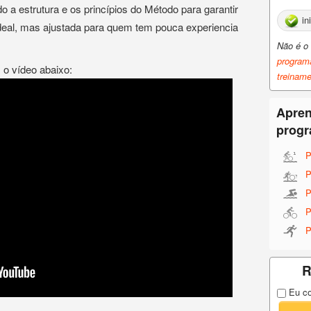
do a estrutura e os princípios do Método para garantir
in
deal, mas ajustada para quem tem pouca experiencia
Não é o 
program
o vídeo abaixo:
treinam
Apren
prog
P
P
P
P
P
R
Eu co