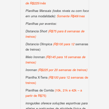
de R$225/mês
Planilhas Mensais (todos niveis ou com foco
em uma modalidade):
Somente R$49/mes
Planilhas por eventos:
Distancia Short
(
R$75 para 8 semanas de
treinos
)
Distancia Olimpica
(
R$100
para
12
semanas
de treinos)
Meio Ironman
(
R$145 para 16 semanas de
treinos
)
Ironman
(
R$225 por 20 semanas de treinos
)
Planilha X-Terra
(
R$100
para
12 semanas de
treinos)
Planilhas de Corrida
(10k, 21k e 42k – a
partir de R$75)
ironguides oferece soluções esportivas para
atletas e praticantes de atividade física de