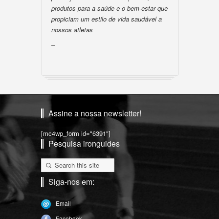
produtos para a saúde e o bem-estar que
propiciam um estilo de vida saudável a
nossos atletas
–
Assine a nossa newsletter!
[mc4wp_form id="6391"]
Pesquisa ironguides
Siga-nos em:
Email
Facebook