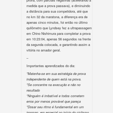
prova, com parciais negativas (acelerando a
medida que a prova passava), e diminuindo
a distância para sua competidora, até que
no km 32 da maratona, a diferença era de
apenas cinco minutos, foi então no último
quilômetro que Lyndsey fez a ultrapassagem
em Chino Nishimura para completar a prova
em 10:23:04, apenas 56 segundos na frente
da segunda colocada, e garantindo assim a
vitória no amador geral.
–
Importantes aprendizados do dia:
*Matenha-se em sua estratégia de prova
independente de quem está na prova.
*Se concentre na execução e não no
resultado
*Ninguém é imbatível e todos cometem
erros por menos provável que pareça
*Dosar seu ritmo é fundamental em um
ironman, em especial no início do ciclismo