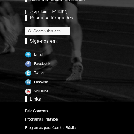
[mc4wp_form id="6391"]
Pesquisa ironguides
Siga-nos em:
Email
Facebook
Twitter
LinkedIn
YouTube
Links
Fale Conosco
Programas Triathlon
Programas para Corrída Rústica