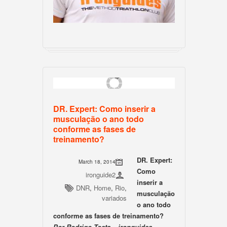
DR. Expert: Como inserir a
musculação o ano todo
conforme as fases de
treinamento?
DR. Expert:
March 18, 2014
Como
ironguide2
inserir a
DNR
,
Home
,
Rio
,
musculação
variados
o ano todo
conforme as fases de treinamento?
Por Rodrigo Tosta
–
ironguides