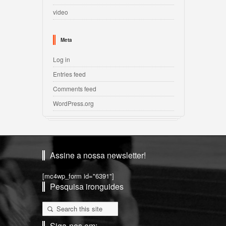
video
Meta
Log in
Entries feed
Comments feed
WordPress.org
Assine a nossa newsletter!
[mc4wp_form id="6391"]
Pesquisa ironguides
Siga-nos em: