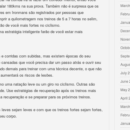
March
dalar 180kms na sua prova. Também não é surpresa que os
res em Ironmans são registrados por pessoas que
Febru
mprir a quilometragem nos treinos de 5 a 7 horas no selim,
Janua
ão de você mais fortes no ciclismo.
Dece
ma estratégia inteligente farão de você estar mais
Nove
Octob
h e corridas com subidas, mas existem épocas do seu
Septe
o cansadas que você precisa dar um passo atrás e ouvir seu
Augus
nsado demais para treinar com uma técnica decente, o que não
July 
m aumentará os riscos de lesões.
June 
o uma natação leve ou um giro no ciclismo. Outras são
May 
ade. Use estratégias de recuperação após os treinos mais
 a recuperação e se preparar para os próximos treinos.
April
March
 leves sejam leves e com que os treinos fortes sejam fortes,
Febru
seu corpo.
Janua