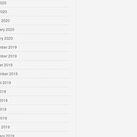
2020
 2020
 2020
ary 2020
ry 2020
mber 2019
mber 2019
er 2019
mber 2019
t 2019
2019
2019
2019
 2019
 2019
ary 2019