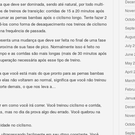
Dece
a que deve ser dominada, sendo até natural, por todo multi-
s de treinos de transição: corridas de 15 a 20 minutos após
Nove
rumar as pernas bambas após o ciclismo longo. Tente fazer 2
Octob
zê-los como forma de desaquecimento nos treinos de ciclismo
Septe
 na frequência de passada.
Augus
resenta uma mudança que deve ser feita no final de uma fase
July 
proxima de sua fase de pico. Normalmente isso é feito no
mpo e as corridas são mais longas (mais de 30 minutos após
June 
ecuperação necessária após esse tipo de treino.
May 
April
ca que você está mais do que pronto para as pernas bambas
 elas não voltarem ao normal, significa que você não treinou
March
forte demais, o que nos leva a…
Febru
Janua
r em como você irá correr. Você treinou ciclismo e corrida,
Dece
as, mas no dia da prova algo deu errado. Você quebrou na
Nove
Octob
cidade no ciclismo.
Septe
 ultrapassando facilmente em seu ritmo constante. Você