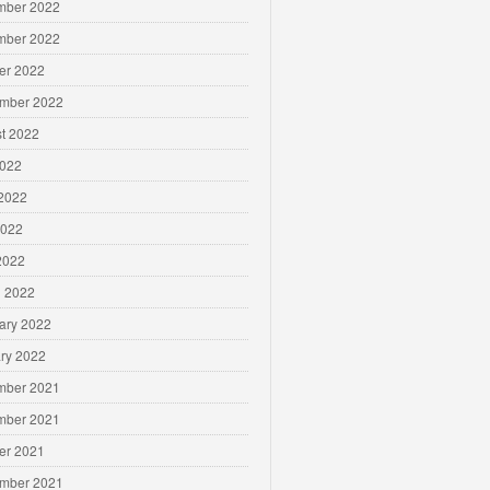
mber 2022
mber 2022
er 2022
mber 2022
t 2022
2022
2022
2022
 2022
 2022
ary 2022
ry 2022
mber 2021
mber 2021
er 2021
mber 2021