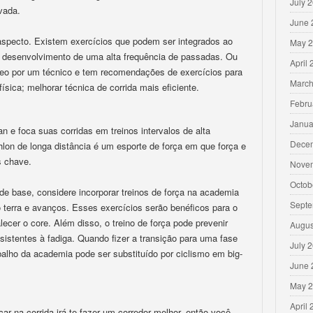
July 
vada.
June 
aspecto. Existem exercícios que podem ser integrados ao
May 
 desenvolvimento de uma alta frequência de passadas. Ou
April
ídeo por um técnico e tem recomendações de exercícios para
March
ísica; melhorar técnica de corrida mais eficiente.
Febru
Janua
 e foca suas corridas em treinos intervalos de alta
Dece
thlon de longa distância é um esporte de força em que força e
s chave.
Nove
Octob
 de base, considere incorporar treinos de força na academia
Septe
terra e avanços. Esses exercícios serão benéficos para o
alecer o core. Além disso, o treino de força pode prevenir
Augus
sistentes à fadiga. Quando fizer a transição para uma fase
July 
balho da academia pode ser substituído por ciclismo em big-
June 
May 
April
r na corrida irá te fazer um corredor melhor, então você