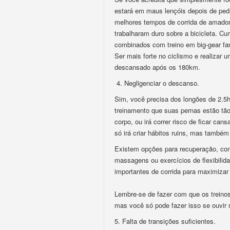
estará em maus lençóis depois de pe
melhores tempos de corrida de amado
trabalharam duro sobre a bicicleta. Cu
combinados com treino em big-gear far
Ser mais forte no ciclismo e realizar u
descansado após os 180km.
4. Negligenciar o descanso.
Sim, você precisa dos longões de 2.5
treinamento que suas pernas estão tã
corpo, ou irá correr risco de ficar ca
só irá criar hábitos ruins, mas també
Existem opções para recuperação, com
massagens ou exercícios de flexibilid
importantes de corrida para maximizar
Lembre-se de fazer com que os treinos
mas você só pode fazer isso se ouvir 
5. Falta de transições suficientes.