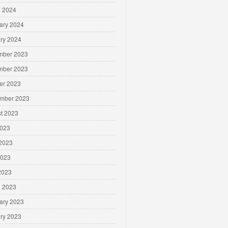
 2024
ary 2024
ry 2024
mber 2023
mber 2023
er 2023
mber 2023
t 2023
2023
2023
2023
 2023
 2023
ary 2023
ry 2023