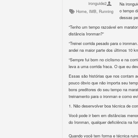
ironguide2
Na irongu
o tempo da
Home
,
IMB
,
Running
dessas pe
“Tenho um tempo razoável em maraton
distância Ironman?”
“Treinei corrida pesado para o ironm
andei na maior parte dos últimos 10 k
“Sempre fui bom no ciclismo e na corr
leva a uma corrida fraca. O que eu dev
Essas são histórias que nos contam a
pouco óbvio que não importa seu tem
bons preditores do seu tempo na marat
treinamento para o ironman e como evi
1. Não desenvolver boa técnica de cor
Você pode ir bem em distâncias meno
do Ironman, qualquer deficiência na fo
Quando você tem forma e técnica ruins