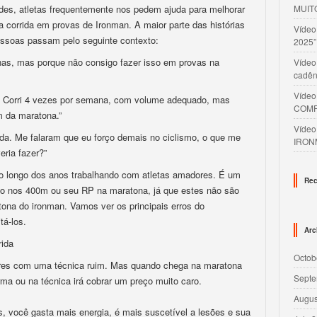
ides, atletas frequentemente nos pedem ajuda para melhorar
MUIT
 corrida em provas de Ironman. A maior parte das histórias
Víde
ssoas passam pelo seguinte contexto:
2025”
as, mas porque não consigo fazer isso em provas na
Vídeo
cadên
Víde
an. Corri 4 vezes por semana, com volume adequado, mas
COMP
m da maratona.”
Víde
ida. Me falaram que eu forço demais no ciclismo, o que me
IRON
eria fazer?”
o longo dos anos trabalhando com atletas amadores. É um
Rec
po nos 400m ou seu RP na maratona, já que estes não são
ona do ironman. Vamos ver os principais erros do
tá-los.
Arc
rida
Octob
res com uma técnica ruim. Mas quando chega na maratona
Septe
rma ou na técnica irá cobrar um preço muito caro.
Augus
, você gasta mais energia, é mais suscetível a lesões e sua