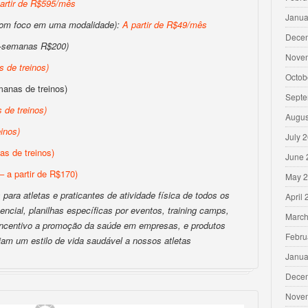
artir de R$595/mês
Janua
com foco em uma modalidade):
A partir de R$49/mês
Dece
-semanas R$200)
Nove
 de treinos
)
Octob
anas de treinos)
Septe
 de treinos
)
Augus
inos
)
July 
s de treinos)
June 
– a partir de R$170)
May 
para atletas e praticantes de atividade física de todos os
April
encial, planilhas específicas por eventos, training camps,
March
 incentivo a promoção da saúde em empresas, e produtos
Febru
iam um estilo de vida saudável a nossos atletas
Janua
Dece
Nove