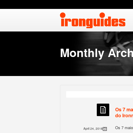
Monthly Arch
Os 7 ma
do Iro
Os 7 maio
April 24, 2018