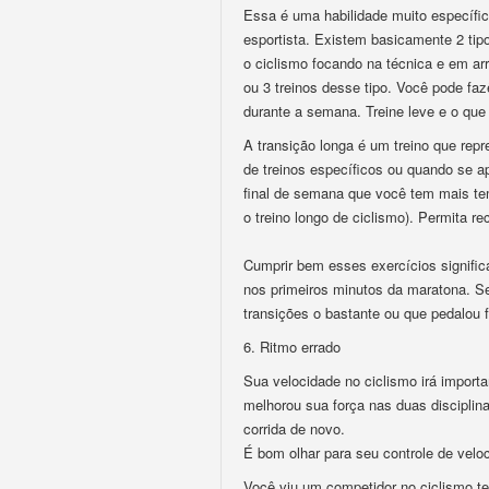
Essa é uma habilidade muito específic
esportista. Existem basicamente 2 tipo
o ciclismo focando na técnica e em ar
ou 3 treinos desse tipo. Você pode fa
durante a semana. Treine leve e o que
A transição longa é um treino que rep
de treinos específicos ou quando se a
final de semana que você tem mais te
o treino longo de ciclismo). Permita r
Cumprir bem esses exercícios signifi
nos primeiros minutos da maratona. Se
transições o bastante ou que pedalou 
6. Ritmo errado
Sua velocidade no ciclismo irá importa
melhorou sua força nas duas disciplin
corrida de novo.
É bom olhar para seu controle de velo
Você viu um competidor no ciclismo te