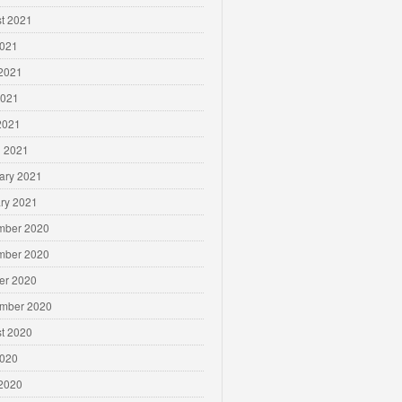
t 2021
2021
2021
2021
 2021
 2021
ary 2021
ry 2021
mber 2020
mber 2020
er 2020
mber 2020
t 2020
2020
2020