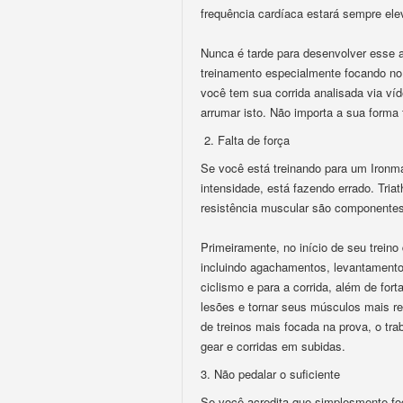
frequência cardíaca estará sempre ele
Nunca é tarde para desenvolver esse 
treinamento especialmente focando no
você tem sua corrida analisada via v
arrumar isto. Não importa a sua forma f
2. Falta de força
Se você está treinando para um Ironman
intensidade, está fazendo errado. Tria
resistência muscular são componente
Primeiramente, no início de seu treino
incluindo agachamentos, levantamento 
ciclismo e para a corrida, além de fort
lesões e tornar seus músculos mais re
de treinos mais focada na prova, o tra
gear e corridas em subidas.
3. Não pedalar o suficiente
Se você acredita que simplesmente foca