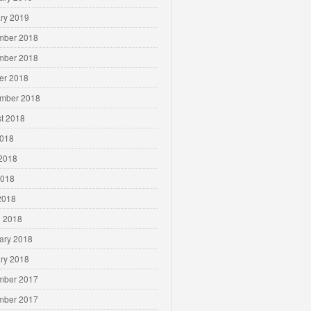
ry 2019
mber 2018
mber 2018
er 2018
mber 2018
t 2018
2018
2018
2018
 2018
 2018
ary 2018
ry 2018
mber 2017
mber 2017