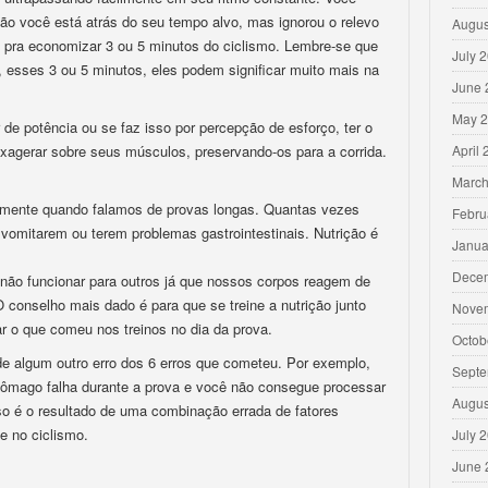
tão você está atrás do seu tempo alvo, mas ignorou o relevo
Augus
s pra economizar 3 ou 5 minutos do ciclismo. Lembre-se que
July 
, esses 3 ou 5 minutos, eles podem significar muito mais na
June 
May 
de potência ou se faz isso por percepção de esforço, ter o
xagerar sobre seus músculos, preservando-os para a corrida.
April
March
ialmente quando falamos de provas longas. Quantas vezes
Febru
 vomitarem ou terem problemas gastrointestinais. Nutrição é
Janua
Dece
não funcionar para outros já que nossos corpos reagem de
O conselho mais dado é para que se treine a nutrição junto
Nove
ar o que comeu nos treinos no dia da prova.
Octob
 de algum outro erro dos 6 erros que cometeu. Por exemplo,
Septe
stômago falha durante a prova e você não consegue processar
Augus
so é o resultado de uma combinação errada de fatores
de no ciclismo.
July 
June 