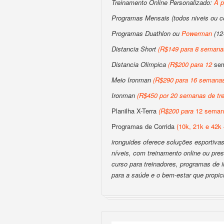
Treinamento Online Personalizado:
A p
Programas Mensais (todos niveis ou 
Programas Duathlon ou
Powerman
(12
Distancia Short
(
R$149 para 8 semanas
Distancia Olimpica
(
R$200
para
12
sem
Meio Ironman
(
R$290 para 16 semanas
Ironman
(
R$450 por 20 semanas de tre
Planilha X-Terra
(
R$200
para
12 semana
Programas de Corrida
(10k, 21k e 42k 
ironguides oferece soluções esportivas 
níveis, com treinamento online ou pres
curso para treinadores, programas de
para a saúde e o bem-estar que propic