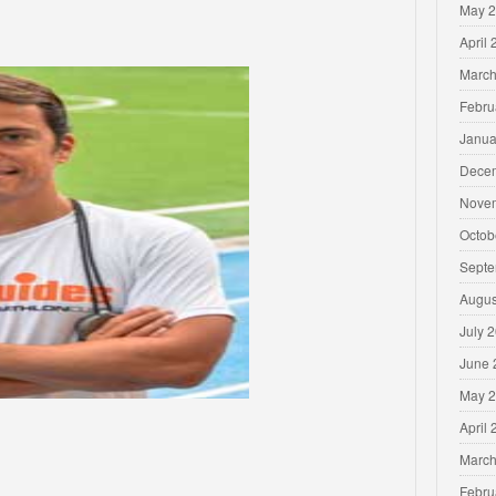
May 
April
March
Febru
Janua
Dece
Nove
Octob
Septe
Augus
July 
June 
May 
April
March
Febru