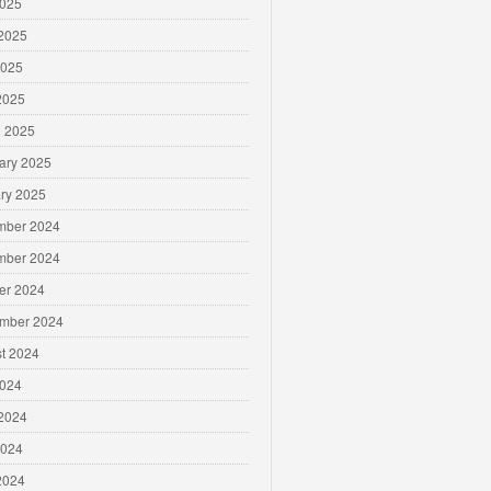
2025
2025
2025
 2025
 2025
ary 2025
ry 2025
mber 2024
mber 2024
er 2024
mber 2024
t 2024
2024
2024
2024
 2024