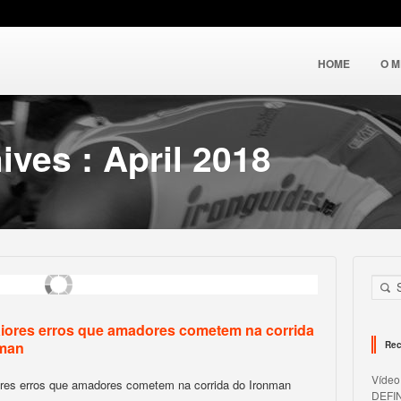
HOME
O 
ives : April 2018
iores erros que amadores cometem na corrida
nman
Rec
Víde
res erros que amadores cometem na corrida do Ironman
DEFI