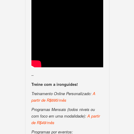
–
Treine com a ironguides!
Treinamento Online Personalizado:
A
partir de R$695/mês
Programas Mensais (todos niveis ou
com foco em uma modalidade):
A partir
de R$49/mês
Programas por eventos: