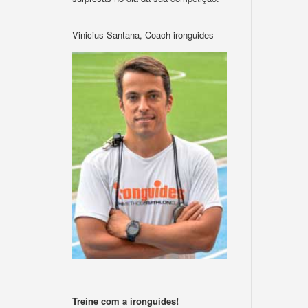
–
Vinicius Santana, Coach ironguides
–
Treine com a ironguides!