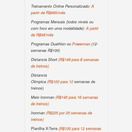
Treinamento Online Personalizado:
A
partir de R$695/mês
Programas Mensais (todos niveis ou
com foco em uma modalidade):
A partir
de R$49/mês
Programas Duathlon ou
Powerman
(12-
semanas R$100)
Distancia Short
(
R$149 para 8 semanas
de treinos
)
Distancia
Olimpica
(
R$100
para
12
semanas de
treinos)
Meio Ironman
(
R$145 para 16 semanas
de treinos
)
Ironman
(
R$225 por 20 semanas de
treinos
)
Planilha X-Terra
(
R$100
para
12 semanas