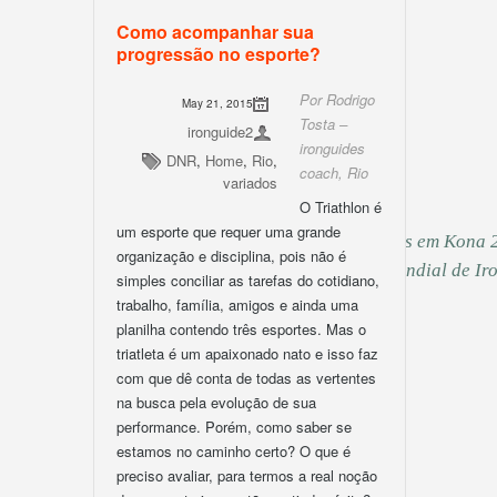
Mais info
Como acompanhar sua
Ironman
progressão no esporte?
Homen: Sub 10h30 / Mulher: Sub 11h30
Por Rodrigo
May 21, 2015
Volume de treino semanal: De 12 a 20h
Tosta –
ironguide2
Mais info
ironguides
DNR
,
Home
,
Rio
,
coach, Rio
variados
O Triathlon é
um esporte que requer uma grande
Foto: Time ironguides em Kona 2
organização e disciplina, pois não é
classifica atletas para o Mundial de 
simples conciliar as tarefas do cotidiano,
trabalho, família, amigos e ainda uma
planilha contendo três esportes. Mas o
triatleta é um apaixonado nato e isso faz
com que dê conta de todas as vertentes
na busca pela evolução de sua
performance. Porém, como saber se
estamos no caminho certo? O que é
preciso avaliar, para termos a real noção