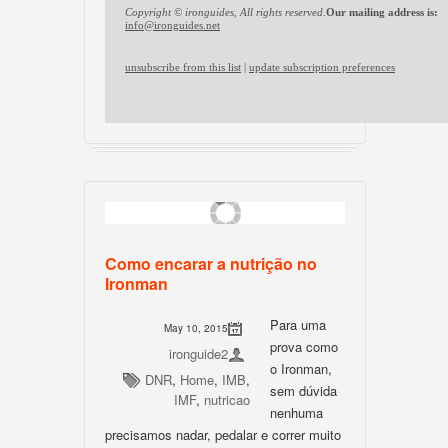
Copyright © ironguides, All rights reserved.
Our mailing address is:
info@ironguides.net
unsubscribe from this list
|
update subscription preferences
Como encarar a nutrição no
Ironman
Para uma
May 10, 2015
prova como
ironguide2
o Ironman,
DNR
,
Home
,
IMB
,
sem dúvida
IMF
,
nutricao
nenhuma
precisamos nadar, pedalar e correr muito