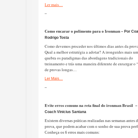
Ler mais…
–
Como encarar o polimento para o Ironman
– Por Co
Rodrigo Tosta
Como devemos proceder nos últimos dias antes da prov
Qual a melhor estratégia a adotar? A ironguides mais u
quebra os paradigmas das abordagens tradicionais do
treinamento e trás uma maneira diferente de enxergar o 
de provas longas…
Ler Mais…
–
Evite erros comuns na reta final do ironman Brasil
–
Coach Vinicius Santana
Existem diversas práticas realizadas nas semanas antes 
prova, que podem acabar com o sonho de sua prova perfe
Conheça os 6 erros mais comuns: