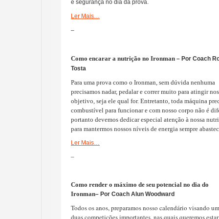
e segurança no dia da prova.
Ler Mais…
–
Como encarar a nutrição no Ironman
– Por Coach Ro
Tosta
Para uma prova como o Ironman, sem dúvida nenhuma
precisamos nadar, pedalar e correr muito para atingir no
objetivo, seja ele qual for. Entretanto, toda máquina pre
combustível para funcionar e com nosso corpo não é dif
portanto devemos dedicar especial atenção à nossa nutri
para mantermos nossos níveis de energia sempre abastec
Ler Mais…
–
Como render o máximo de seu potencial no dia do
Ironman
– Por Coach Alun Woodward
Todos os anos, preparamos nosso calendário visando u
duas competições importantes, nas quais queremos esta