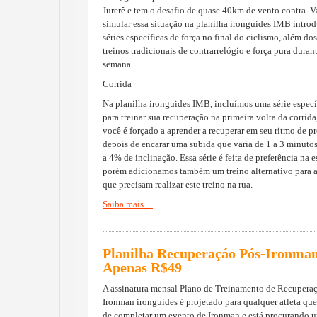
Jurerê e tem o desafio de quase 40km de vento contra. 
simular essa situação na planilha ironguides IMB intro
séries específicas de força no final do ciclismo, além dos
treinos tradicionais de contrarrelógio e força pura duran
semana.
Corrida
Na planilha ironguides IMB, incluímos uma série especí
para treinar sua recuperação na primeira volta da corrid
você é forçado a aprender a recuperar em seu ritmo de p
depois de encarar uma subida que varia de 1 a 3 minutos
a 4% de inclinação. Essa série é feita de preferência na es
porém adicionamos também um treino alternativo para a
que precisam realizar este treino na rua.
Saiba mais…
Planilha Recuperaçáo Pós-Ironma
Apenas R$49
A assinatura mensal Plano de Treinamento de Recupera
Ironman ironguides é projetado para qualquer atleta qu
de completar um evento de Ironman e está procurando 