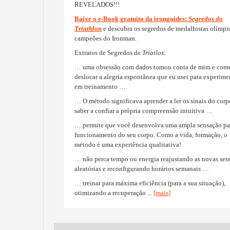
REVELADOS!!!
Baixe o e-Book gratuito da ironguides:
Segredos do
Triathlon
e
descubra os segredos de
medalhistas olímpi
campeões
do Ironman
.
Extratos de
Segredos de
Triatlos
:
…
uma obsessão com
dados
tomou conta de mim
e com
deslocar
a alegria
espontânea
que eu usei para
experime
em treinamento
…
… O método
significava
aprender a ler
os sinais do corp
saber
a confiar
a própria
compreensão intuitiva
…
…
permite que você desenvolva
uma ampla
sensação pa
funcionamento do seu
corpo.
Como a vida,
formação,
o
método é uma
experiência qualitativa
!
…
não perca tempo
ou energia
reajustando
as novas
ses
aleatórias
e reconfigurando
horários
semanais
…
…
treinar para
máxima eficiência
(
para a sua situação),
otimizando
a recuperação
..
.
[mais]