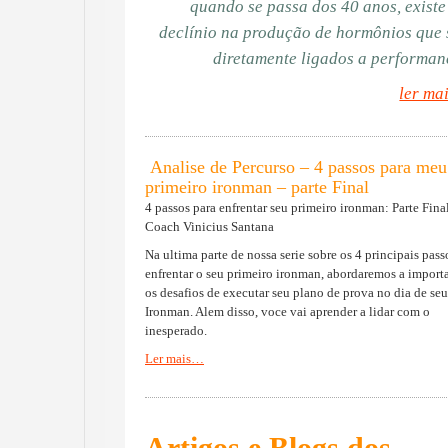
quando se passa dos 40 anos, exist
declínio na produção de hormônios que
diretamente ligados a performa
ler ma
Analise de Percurso – 4 passos para meu
primeiro ironman – parte Final
4 passos para enfrentar seu primeiro ironman: Parte Fina
Coach Vinicius Santana
Na ultima parte de nossa serie sobre os 4 principais pass
enfrentar o seu primeiro ironman, abordaremos a import
os desafios de executar seu plano de prova no dia de seu
Ironman. Alem disso, voce vai aprender a lidar com o
inesperado.
Ler mais…
Artigos e Blogs dos