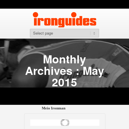
Se voce for um atleta amador de alta performance, mas a
com nossos treinadores esta fora de seu orcamento, voc
comprar nossas planilhas em nivel avancado. Baseado n
que criaram campeões Mundias de Ironman, Medalistas
Mundias de prova curta (ITU), O Método fornece uma ca
para cada atleta, independente de seu histórico.Requeri
tenham completado a prova ou tenham como objetivo os
Short Triathlon
Homen: Sub 1h08 / Mulher: Sub 1h15
Monthly
Volume de treino semanal: De 7 a 11h
Archives : May
Mais info
Distancia Olímpica
2015
Homen: Sub 2h20 / Mulher: Sub 2h35
Volume de treino semanal: De 9 a 15h
Mais info
Meio Ironman
Homen: Sub 4h45 / Mulher: Sub 5h15
Volume de treino semanal: De 11 a 17h