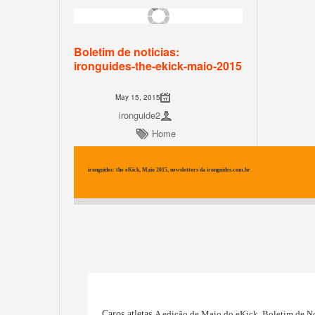
Boletim de noticias:
ironguides-the-ekick-maio-2015
May 15, 2015
ironguide2
Home
ironguides: the eKick, Maio 2015, newsletters da ironguides.com.br
Caros atletas,
A edição de Maio do eKick, Boletim de No