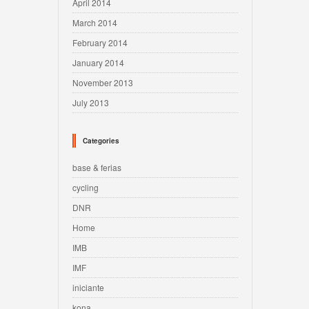
April 2014
March 2014
February 2014
January 2014
November 2013
July 2013
Categories
base & ferias
cycling
DNR
Home
IMB
IMF
iniciante
kona