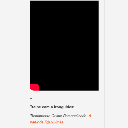
–
Treine com a ironguides!
Treinamento Online Personalizado:
A
partir de R$695/mês