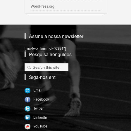
WordPress.org
Assine a nossa newsletter!
[mc4wp_form id="6391"]
Pesquisa ironguides
Siga-nos em:
Email
Facebook
Twitter
LinkedIn
YouTube