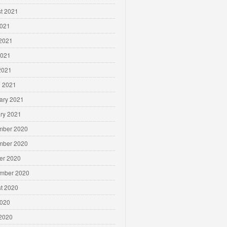
t 2021
2021
2021
2021
 2021
 2021
ary 2021
ry 2021
mber 2020
mber 2020
er 2020
mber 2020
t 2020
2020
2020