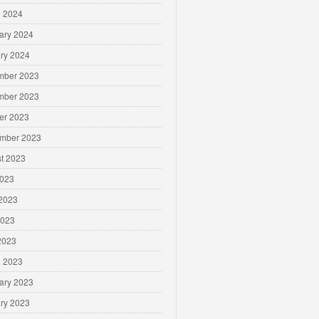
 2024
ary 2024
ry 2024
mber 2023
mber 2023
er 2023
mber 2023
t 2023
2023
2023
2023
 2023
 2023
ary 2023
ry 2023