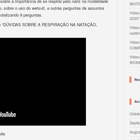
sobre a importância de se respirar pelo nariz na modalidade
MUIT
, sobre o uso do wetsuit, e outras perguntas de assuntos
Víde
totalizando 9 perguntas.
2025”
eo “DÚVIDAS SOBRE A RESPIRAÇÃO NA NATAÇÃO,
Vídeo
cadên
Víde
COMP
Víde
IRON
Rec
Arc
Octob
Septe
Augus
mês