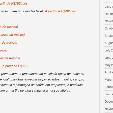
artir de R$795/mês
Janua
com foco em uma modalidade):
A partir de R$49/mês
Dece
Nove
 de treinos)
Octob
anas de treinos)
Septe
de treinos)
Augus
inos)
July 
June 
s de treinos)
May 
– a partir de R$170)
April
para atletas e praticantes de atividade física de todos os
encial, planilhas específicas por eventos, training camps,
March
 incentivo a promoção da saúde em empresas, e produtos
Febru
iam um estilo de vida saudável a nossos atletas
Janua
Dece
Nove