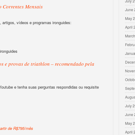
July 
o Correntes Mensais
June 
May 
 artigos, vídeos e programas ironguides:
April
March
Febru
ironguides
Janua
Dece
s e provas de triathlon – recomendado pela
Nove
Octob
 Youtube e tenha suas perguntas respondidas ou requisite
Septe
Augus
July 
June 
May 
artir de R$795/mês
April