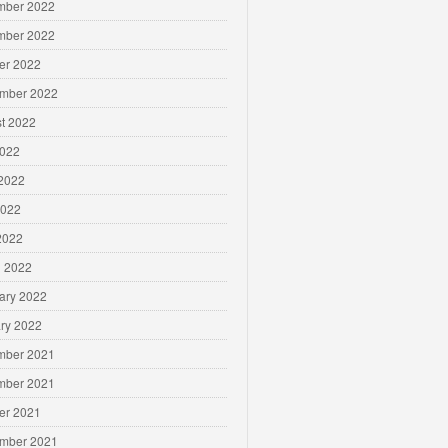
mber 2022
mber 2022
er 2022
mber 2022
t 2022
2022
2022
2022
 2022
 2022
ary 2022
ry 2022
mber 2021
mber 2021
er 2021
mber 2021