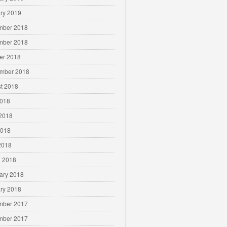
ry 2019
mber 2018
mber 2018
er 2018
mber 2018
t 2018
2018
2018
2018
 2018
 2018
ary 2018
ry 2018
mber 2017
mber 2017