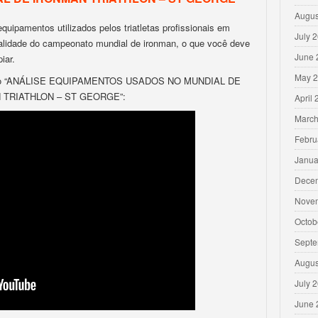
Augus
quipamentos utilizados pelos triatletas profissionais em
July 
lidade do campeonato mundial de ironman, o que você deve
June 
iar.
May 
deo “ANÁLISE EQUIPAMENTOS USADOS NO MUNDIAL DE
 TRIATHLON – ST GEORGE”:
April
March
Febru
Janua
Dece
Nove
Octob
Septe
Augus
July 
June 