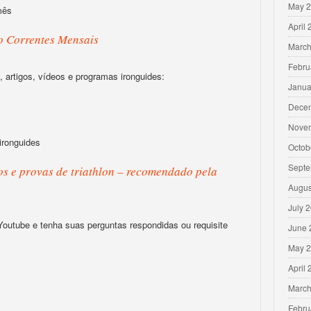
May 
mês
April
o Correntes Mensais
March
Febru
 artigos, vídeos e programas ironguides:
Janua
Dece
Nove
ironguides
Octob
Septe
s e provas de triathlon – recomendado pela
Augus
July 
 Youtube e tenha suas perguntas respondidas ou requisite
June 
May 
April
March
Febru