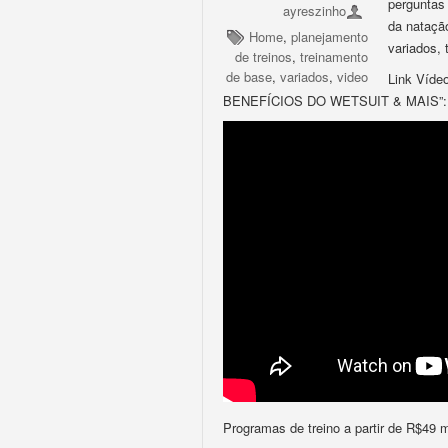
perguntas 
ayreszinho
da natação
Home
,
planejamento
variados, 
de treinos
,
treinamento
de base
,
variados
,
video
Link Víd
BENEFÍCIOS DO WETSUIT & MAIS”:
Programas de treino a partir de R$49 