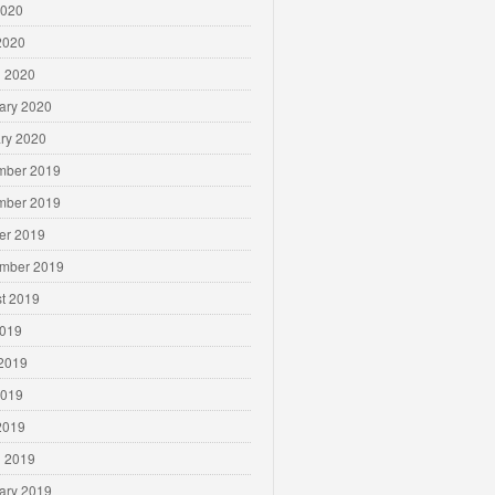
2020
 2020
 2020
ary 2020
ry 2020
mber 2019
mber 2019
er 2019
mber 2019
t 2019
2019
2019
2019
 2019
 2019
ary 2019