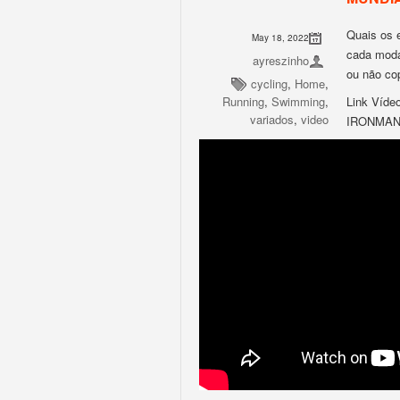
Quais os e
May 18, 2022
cada moda
ayreszinho
ou não cop
cycling
,
Home
,
Running
,
Swimming
,
Link Ví
variados
,
video
IRONMAN