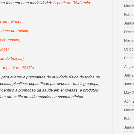
com foco em uma modalidade):
A partir de R$49/mês
March
Febru
 de treinos)
Janua
anas de treinos)
Dece
de treinos)
Nove
inos)
Octob
Septe
s de treinos)
Augus
– a partir de R$170)
July 
para atletas e praticantes de atividade física de todos os
encial, planilhas específicas por eventos, training camps,
June 
 incentivo a promoção da saúde em empresas, e produtos
May 
iam um estilo de vida saudável a nossos atletas
April
March
Febru
Janua