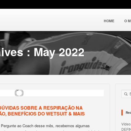
HOME
O 
ives : May 2022
 DÚVIDAS SOBRE A RESPIRAÇÃO NA
O, BENEFÍCIOS DO WETSUIT & MAIS
Rec
Víde
 Pergunte ao Coach desse mês, recebemos algumas
DEFI