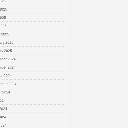
2025
2025
2025
 2025
 2025
ary 2025
ry 2025
mber 2024
mber 2024
er 2024
mber 2024
t 2024
2024
2024
2024
 2024