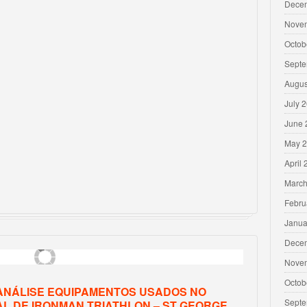
Dece
Nove
Octob
Septe
Augus
July 
June 
May 
April
March
Febru
Janua
Dece
Nove
Octob
 ANÁLISE EQUIPAMENTOS USADOS NO
Septe
L DE IRONMAN TRIATHLON – ST GEORGE