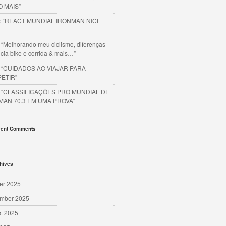
O MAIS”
o: “REACT MUNDIAL IRONMAN NICE
 “Melhorando meu ciclismo, diferenças
cia bike e corrida & mais…”
o “CUIDADOS AO VIAJAR PARA
ETIR”
o “CLASSIFICAÇÕES PRO MUNDIAL DE
MAN 70.3 EM UMA PROVA”
ent Comments
hives
er 2025
mber 2025
t 2025