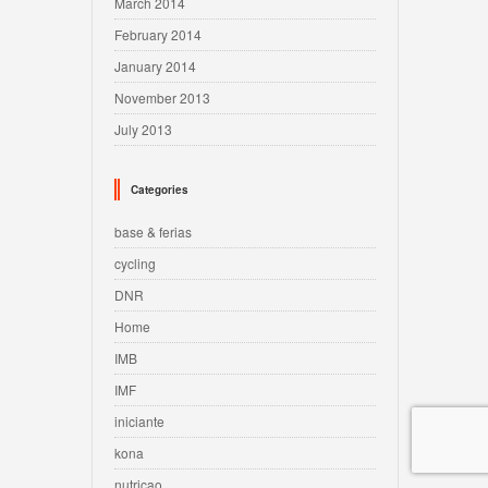
March 2014
February 2014
January 2014
November 2013
July 2013
Categories
base & ferias
cycling
DNR
Home
IMB
IMF
iniciante
kona
nutricao