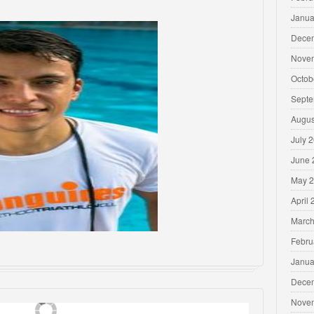
Janua
Dece
Nove
Octob
Septe
Augus
July 
June 
May 
April
March
Febru
Janua
Dece
Nove