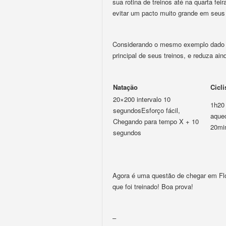
sua rotina de treinos até na quarta fe
evitar um pacto muito grande em seus 
Considerando o mesmo exemplo dado a
principal de seus treinos, e reduza a
Natação
Cicl
20×200 intervalo 10
1h20
segundosEsforço fácil,
aque
Chegando para tempo X + 10
20min
segundos
Agora é uma questão de chegar em Flor
que foi treinado! Boa prova!
–