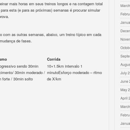
reinar mais horas em seus treinos longos e na contagem total
March
 para esta (e para as próximas) semanas é procurar simular
Febru
prova.
Janua
Dece
o com as outras semanas, abaixo, um treino típico em cada
Nove
 mudança de fases.
Octob
Septe
ismo
Corrida
Augus
rogressivo sendo 30min
10×1.5km intervalo 1
cimento/ 30min moderado /
minutoEsforço moderado – ritmo
July 
 forte / 30min solto
de X/km
June 
May 
April
March
Febru
Janua