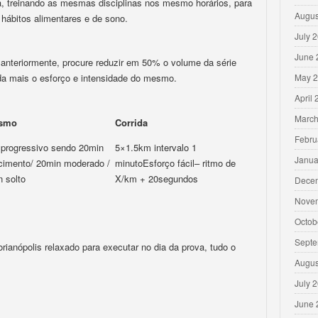
ira, treinando as mesmas disciplinas nos mesmo horários, para
Augus
hábitos alimentares e de sono.
July 
June 
nteriormente, procure reduzir em 50% o volume da série
inda mais o esforço e intensidade do mesmo.
May 
April
March
ismo
Corrida
Febru
 progressivo sendo 20min
5×1.5km intervalo 1
Janua
cimento/ 20min moderado /
minutoEsforço fácil– ritmo de
 solto
X/km + 20segundos
Dece
Nove
Octob
Septe
ianópolis relaxado para executar no dia da prova, tudo o
Augus
July 
June 