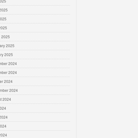
2025
2025
2025
 2025
 2025
ary 2025
ry 2025
mber 2024
mber 2024
er 2024
mber 2024
t 2024
2024
2024
2024
 2024