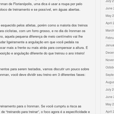
July 
nman de Florianópolis, uma dica é usar a roupa por pelo
June 
loco de treinamento e se possível, em águas abertas.
May 
April
esquecido pelos atletas, porém como a maioria dos treinos
March
ra ciclistas, com um forro grosso, e no dia do Ironman os
ino, aquela pequena diferença de meio centímetro vai lhe
Febru
udar ligeiramente a angulação em que você pedala na
Janua
locar mais a frente ou mais atrás para compensar a altura. E
Dece
sição e angulação diferente do que treinou o ano inteiro!
Nove
Octob
mentos para serem testados, vamos discutir um pouco sobre
onman, você deve dividir seu treino em 3 diferentes fases:
Septe
Augus
July 
June 
May 
 treinamento para o Ironman. Se você cumpriu a risca as
e “treinando para treinar”, o foco agora é a especificidade e
April