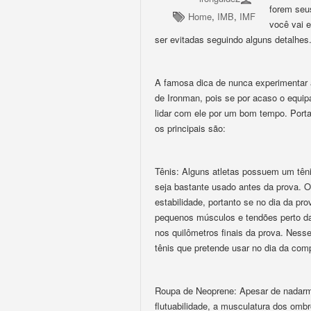
forem seu
Home
,
IMB
,
IMF
você vai 
ser evitadas seguindo alguns detalhes
A famosa dica de nunca experimentar a
de Ironman, pois se por acaso o equip
lidar com ele por um bom tempo. Porta
os principais são:
Tênis: Alguns atletas possuem um têni
seja bastante usado antes da prova. O
estabilidade, portanto se no dia da pro
pequenos músculos e tendões perto da 
nos quilômetros finais da prova. Nes
tênis que pretende usar no dia da com
Roupa de Neoprene: Apesar de nadarm
flutuabilidade, a musculatura dos omb