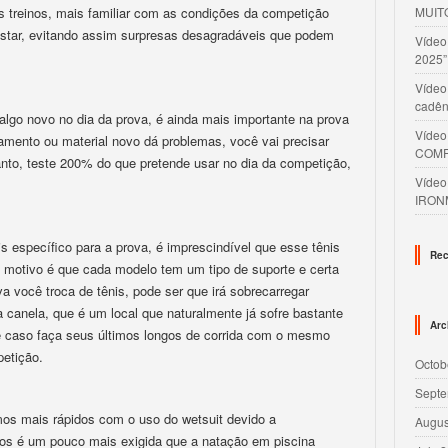
s treinos, mais familiar com as condições da competição
MUIT
estar, evitando assim surpresas desagradáveis que podem
Víde
.
2025”
Vídeo
cadên
lgo novo no dia da prova, é ainda mais importante na prova
Víde
amento ou material novo dá problemas, você vai precisar
COMP
nto, teste 200% do que pretende usar no dia da competição,
Víde
IRON
s específico para a prova, é imprescindível que esse tênis
Rec
 motivo é que cada modelo tem um tipo de suporte e certa
va você troca de tênis, pode ser que irá sobrecarregar
canela, que é um local que naturalmente já sofre bastante
Arc
se caso faça seus últimos longos de corrida com o mesmo
petição.
Octob
Septe
os mais rápidos com o uso do wetsuit devido a
Augus
ros é um pouco mais exigida que a natação em piscina