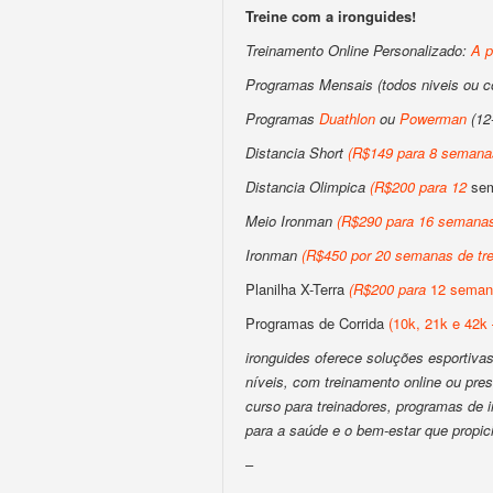
Treine com a ironguides!
Treinamento Online Personalizado:
A p
Programas Mensais (todos niveis ou 
Programas
Duathlon
ou
Powerman
(12
Distancia Short
(
R$149 para 8 semanas
Distancia Olimpica
(
R$200
para
12
sem
Meio Ironman
(
R$290 para 16 semanas
Ironman
(
R$450 por 20 semanas de tre
Planilha X-Terra
(
R$200
para
12 semana
Programas de Corrida
(10k, 21k e 42k 
ironguides oferece soluções esportivas 
níveis, com treinamento online ou pres
curso para treinadores, programas de
para a saúde e o bem-estar que propic
–