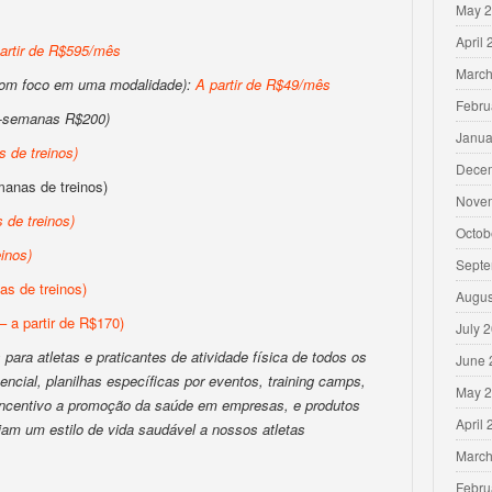
May 
April
artir de R$595/mês
March
com foco em uma modalidade):
A partir de R$49/mês
Febru
-semanas R$200)
Janua
 de treinos
)
Dece
anas de treinos)
Nove
 de treinos
)
Octob
inos
)
Septe
s de treinos)
Augus
– a partir de R$170)
July 
para atletas e praticantes de atividade física de todos os
June 
encial, planilhas específicas por eventos, training camps,
May 
 incentivo a promoção da saúde em empresas, e produtos
April
iam um estilo de vida saudável a nossos atletas
March
Febru