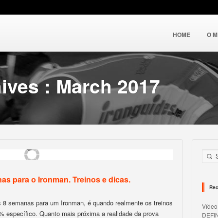
HOME
O 
ives : March 2017
as para o Ironman. Treinos e dicas.
Rec
s 8 semanas para um Ironman, é quando realmente os treinos
Víde
% específico. Quanto mais próxima a realidade da prova
DEFI