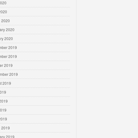
2020
 2020
 2020
ary 2020
ry 2020
mber 2019
mber 2019
er 2019
mber 2019
t 2019
2019
2019
2019
 2019
 2019
ary 2019