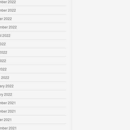
mber 2022
mber 2022
er 2022
mber 2022
t 2022
2022
2022
2022
 2022
 2022
ary 2022
ry 2022
mber 2021
mber 2021
er 2021
mber 2021