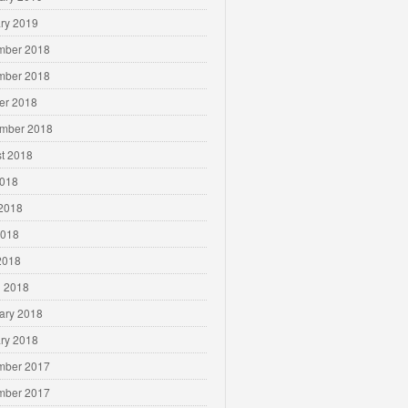
ry 2019
mber 2018
mber 2018
er 2018
mber 2018
t 2018
2018
2018
2018
 2018
 2018
ary 2018
ry 2018
mber 2017
mber 2017