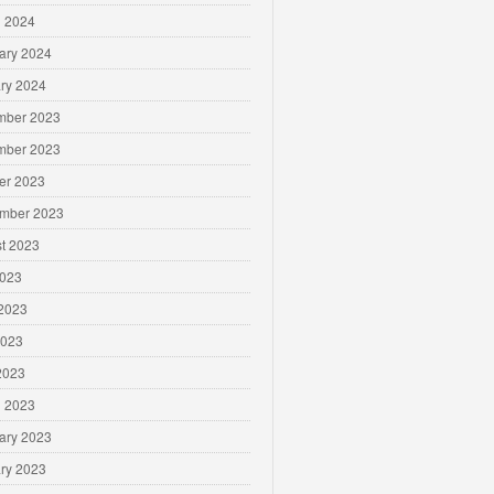
 2024
ary 2024
ry 2024
mber 2023
mber 2023
er 2023
mber 2023
t 2023
2023
2023
2023
 2023
 2023
ary 2023
ry 2023