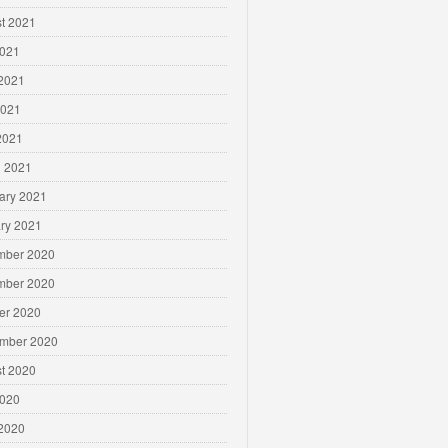
t 2021
2021
2021
2021
 2021
 2021
ary 2021
ry 2021
mber 2020
mber 2020
er 2020
mber 2020
t 2020
2020
2020