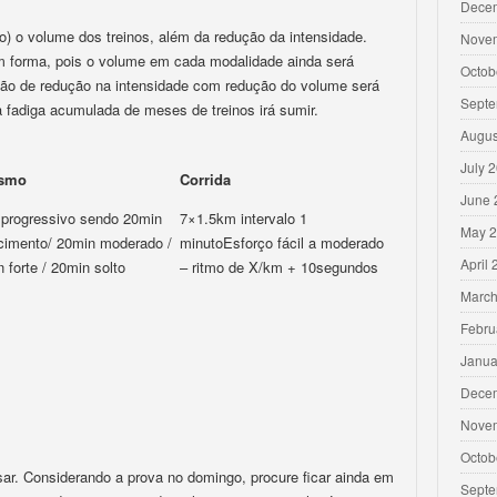
Dece
ço) o volume dos treinos, além da redução da intensidade.
Nove
em forma, pois o volume em cada modalidade ainda será
Octob
ão de redução na intensidade com redução do volume será
Septe
a fadiga acumulada de meses de treinos irá sumir.
Augus
July 
ismo
Corrida
June 
 progressivo sendo 20min
7×1.5km intervalo 1
May 
cimento/ 20min moderado /
minutoEsforço fácil a moderado
April
 forte / 20min solto
– ritmo de X/km + 10segundos
March
Febru
Janua
Dece
Nove
Octob
sar. Considerando a prova no domingo, procure ficar ainda em
Septe