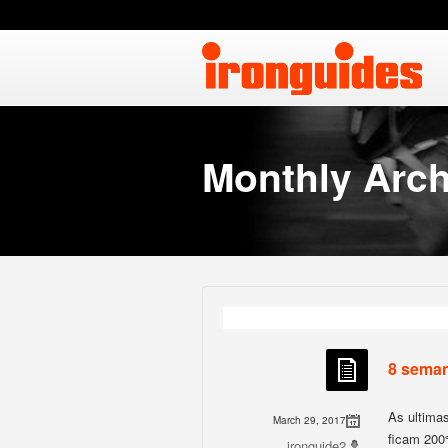
Monthly Arch
8 seman
As ultima
March 29, 2017
ficam 200
ironguide2