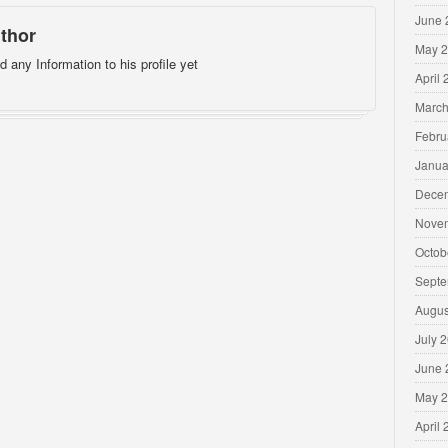
June 
thor
May 
d any Information to his profile yet
April
March
Febru
Janua
Dece
Nove
Octob
Septe
Augus
July 
June 
May 
April