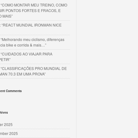
o “COMO MONTAR MEU TREINO, COMO
NIR PONTOS FORTES E FRACOS, E
O MAIS”
o: “REACT MUNDIAL IRONMAN NICE
 “Melhorando meu ciclismo, diferenças
cia bike e corrida & mais…”
o “CUIDADOS AO VIAJAR PARA
ETIR”
o “CLASSIFICAÇÕES PRO MUNDIAL DE
MAN 70.3 EM UMA PROVA”
ent Comments
hives
er 2025
mber 2025