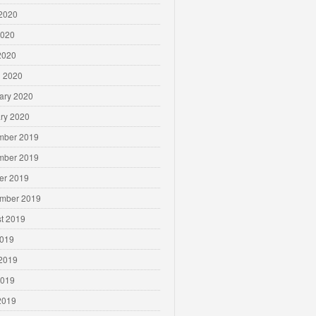
2020
2020
 2020
 2020
ary 2020
ry 2020
mber 2019
mber 2019
er 2019
mber 2019
t 2019
2019
2019
2019
 2019