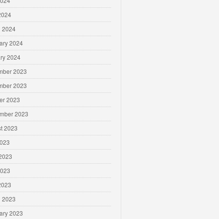
2024
 2024
 2024
ary 2024
ry 2024
mber 2023
mber 2023
er 2023
mber 2023
t 2023
2023
2023
2023
 2023
 2023
ary 2023