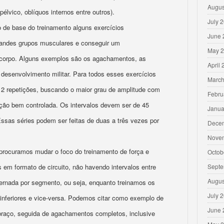
Augus
élvico, oblíquos internos entre outros).
July 
 de base do treinamento alguns exercícios
June 
 grandes grupos musculares e conseguir um
May 
corpo. Alguns exemplos são os agachamentos, as
April
 o desenvolvimento militar. Para todos esses exercícios
March
12 repetições, buscando o maior grau de amplitude com
Febru
ão bem controlada. Os intervalos devem ser de 45
Janua
ssas séries podem ser feitas de duas a três vezes por
Dece
Nove
 procuramos mudar o foco do treinamento de força e
Octob
 em formato de circuito, não havendo intervalos entre
Septe
Augus
ternada por segmento, ou seja, enquanto treinamos os
July 
nferiores e vice-versa. Podemos citar como exemplo de
June 
braço, seguida de agachamentos completos, inclusive