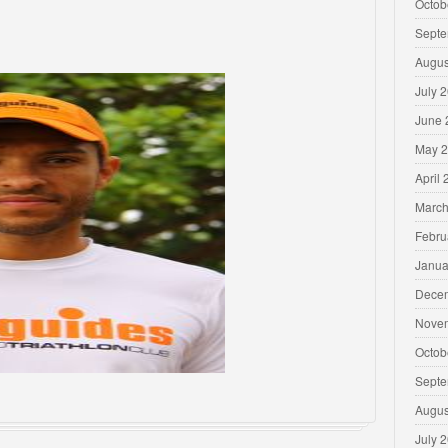
Octob
Septe
Augus
July 
June 
May 
April
March
Febru
Janua
Dece
Nove
Octob
Septe
Augus
July 