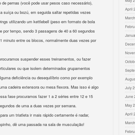
May 
ão de pernas (você pode usar pesos caso necessário),
April
a suíça ou bozú, em seguida saltar repetidas vezes
March
ings utilizando um kettlebell (peso em formato de bola
Febru
rie por tempo, sendo 3 passagens de 40 a 60 segundos
Janua
 1 minuto entre os blocos, normalmente duas vezes por
Dece
Nove
procuramos suspender esses treinamentos, ou fazer
Octob
ticulares ou que isolem determinados grupamentos
Septe
lguma deficiência ou desequilíbrio como por exemplo
Augus
uma cadeira extensora ou mesa flexora. Mas isso é algo
July 
essa fase procuramos fazer 1 a 2 séries entre 12 e 15
June 
May 
 segundos de uma a duas vezes por semana.
April
para um triatleta ir mais rápido certamente é nadar,
March
empinho, dê uma passada na sala de musculação!
Febru