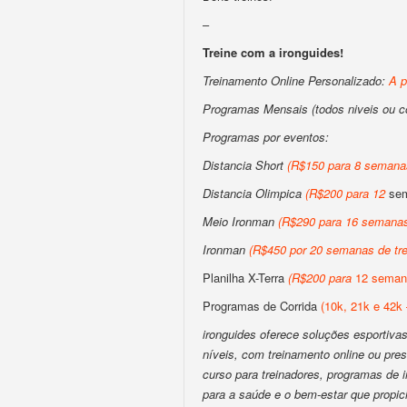
–
Treine com a ironguides!
Treinamento Online Personalizado:
A p
Programas Mensais (todos niveis ou 
Programas por eventos:
Distancia Short
(
R$150 para 8 semanas
Distancia Olimpica
(
R$200
para
12
sem
Meio Ironman
(
R$290 para 16 semanas
Ironman
(
R$450 por 20 semanas de tre
Planilha X-Terra
(
R$200
para
12 semana
Programas de Corrida
(10k, 21k e 42k 
ironguides oferece soluções esportivas 
níveis, com treinamento online ou pres
curso para treinadores, programas de
para a saúde e o bem-estar que propic