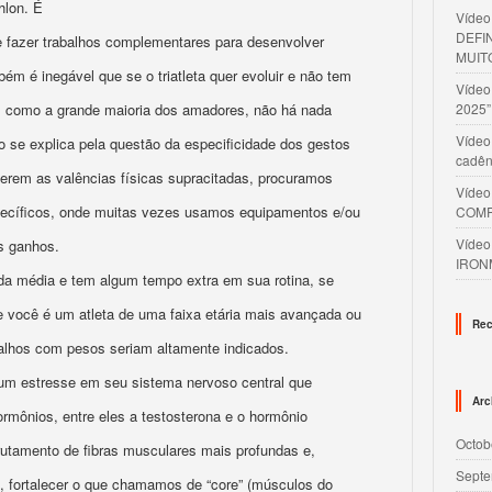
thlon. É
Víde
DEFI
e fazer trabalhos complementares para desenvolver
MUIT
bém é inegável que se o triatleta quer evoluir e não tem
Víde
s, como a grande maioria dos amadores, não há nada
2025”
Vídeo
so se explica pela questão da especificidade dos gestos
cadên
erem as valências físicas supracitadas, procuramos
Víde
 específicos, onde muitas vezes usamos equipamentos e/ou
COMP
Víde
s ganhos.
IRON
da média e tem algum tempo extra em sua rotina, se
e você é um atleta de uma faixa etária mais avançada ou
Rec
balhos com pesos seriam altamente indicados.
um estresse em seu sistema nervoso central que
Arc
hormônios, entre eles a testosterona e o hormônio
Octob
rutamento de fibras musculares mais profundas e,
Septe
, fortalecer o que chamamos de “core” (músculos do