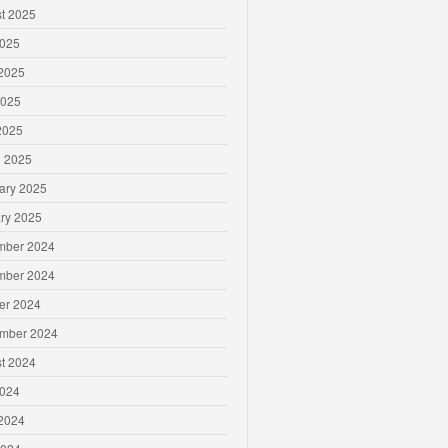
t 2025
2025
2025
2025
 2025
 2025
ary 2025
ry 2025
mber 2024
mber 2024
er 2024
mber 2024
t 2024
2024
2024