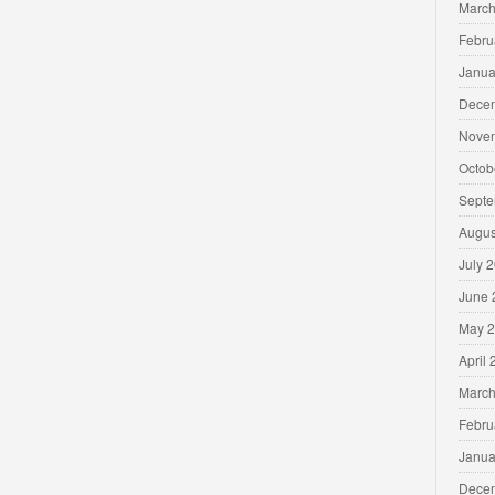
March
Febru
Janua
Dece
Nove
Octob
Septe
Augus
July 
June 
May 
April
March
Febru
Janua
Dece