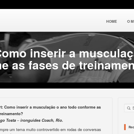
HOME
O 
Como inserir a muscula
e as fases de treiname
rt:
Como inserir a musculação o ano todo conforme as
treinamento?
go Tosta
–
ironguides Coach, Rio.
Rec
mpre um tema muito controvertido em rodas de conversas