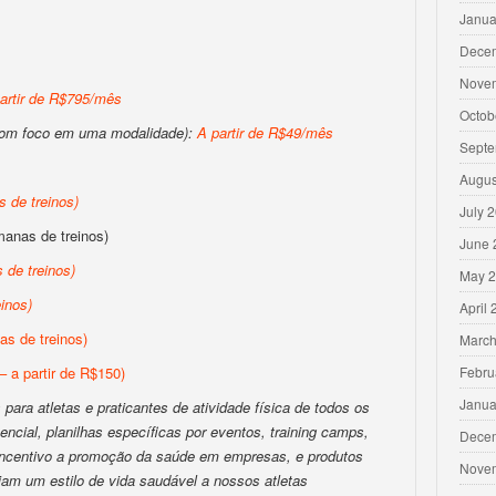
Janua
Dece
Nove
artir de R$795/mês
Octob
com foco em uma modalidade):
A partir de R$49/mês
Septe
Augus
 de treinos
)
July 
anas de treinos)
June 
 de treinos
)
May 
inos
)
April
s de treinos)
March
– a partir de R$150)
Febru
Janua
para atletas e praticantes de atividade física de todos os
encial, planilhas específicas por eventos, training camps,
Dece
 incentivo a promoção da saúde em empresas, e produtos
Nove
iam um estilo de vida saudável a nossos atletas