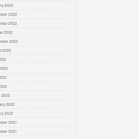
ry 2023
mber 2022
mber 2022
er 2022
mber 2022
t 2022
2022
2022
2022
 2022
 2022
ary 2022
ry 2022
mber 2021
mber 2021