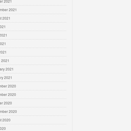
er 2021
mber 2021
t 2021
2021
2021
2021
 2021
 2021
ary 2021
ry 2021
mber 2020
mber 2020
er 2020
mber 2020
t 2020
2020