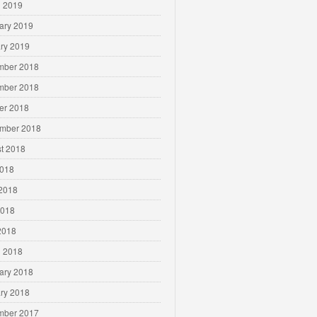
 2019
ary 2019
ry 2019
mber 2018
mber 2018
er 2018
mber 2018
t 2018
2018
2018
2018
 2018
 2018
ary 2018
ry 2018
mber 2017