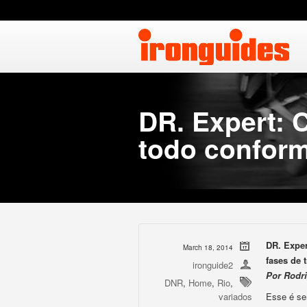
DR. Expert: 
todo conform
DR. Expe
March 18, 2014
fases de 
ironguide2
Por Rodri
DNR
,
Home
,
Rio
,
variados
Esse é se