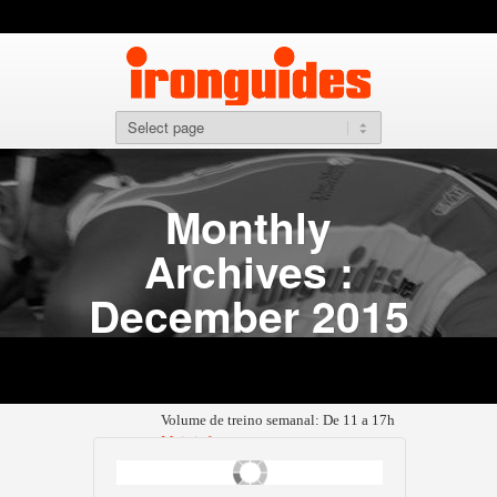
Se voce for um atleta amador de alta performance, mas a
com nossos treinadores esta fora de seu orcamento, voc
comprar nossas planilhas em nivel avancado. Baseado n
que criaram campeões Mundias de Ironman, Medalistas
Mundias de prova curta (ITU), O Método fornece uma ca
para cada atleta, independente de seu histórico.
Requerimentos – Para atletas que tenham completado a
objetivo os seguintes tempos:
Short Triathlon
Monthly
Homen: Sub 1h08 / Mulher: Sub 1h15
Volume de treino semanal: De 7 a 11h
Archives :
Mais info
Distancia Olímpica
December 2015
Homen: Sub 2h20 / Mulher: Sub 2h35
Volume de treino semanal: De 9 a 15h
Mais info
Meio Ironman
Homen: Sub 4h45 / Mulher: Sub 5h15
Volume de treino semanal: De 11 a 17h
Mais info
Ironman
Homen: Sub 10h30 / Mulher: Sub 11h30