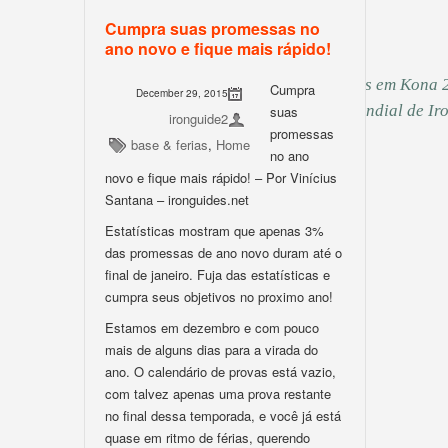
Volume de treino semanal: De 12 a 20h
Cumpra suas promessas no
Mais info
ano novo e fique mais rápido!
Foto: Time ironguides em Kona 2
Cumpra
December 29, 2015
classifica atletas para o Mundial de 
suas
ironguide2
promessas
base & ferias
,
Home
no ano
novo e fique mais rápido! – Por Vinícius
Santana – ironguides.net
Estatísticas mostram que apenas 3%
das promessas de ano novo duram até o
final de janeiro. Fuja das estatísticas e
cumpra seus objetivos no proximo ano!
Estamos em dezembro e com pouco
mais de alguns dias para a virada do
ano. O calendário de provas está vazio,
com talvez apenas uma prova restante
no final dessa temporada, e você já está
quase em ritmo de férias, querendo