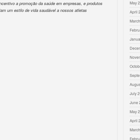
May 
 incentivo a promoção da saúde em empresas, e produtos
iam um estilo de vida saudável a nossos atletas
April
March
Febru
Janua
Dece
Nove
Octob
Septe
Augus
July 
June 
May 
April
March
Febru