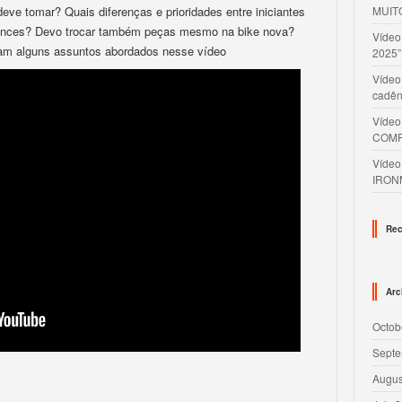
eve tomar? Quais diferenças e prioridades entre iniciantes
MUIT
ences? Devo trocar também peças mesmo na bike nova?
Víde
am alguns assuntos abordados nesse vídeo
2025”
Vídeo
cadên
Víde
COMP
Víde
IRON
Rec
Arc
Octob
Septe
Augus