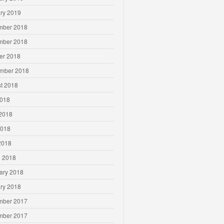
ry 2019
mber 2018
mber 2018
er 2018
mber 2018
t 2018
2018
2018
2018
 2018
 2018
ary 2018
ry 2018
mber 2017
mber 2017