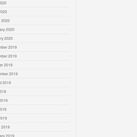
2020
 2020
 2020
ary 2020
ry 2020
mber 2019
mber 2019
er 2019
mber 2019
t 2019
2019
2019
2019
 2019
 2019
ary 2019