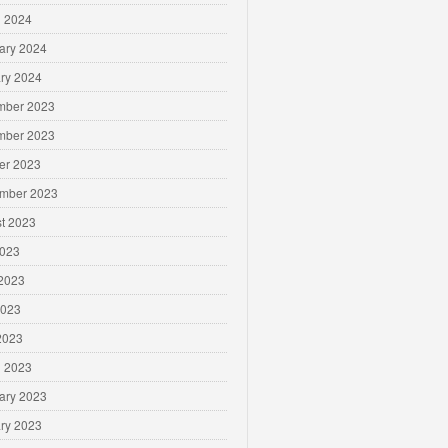
 2024
ary 2024
ry 2024
mber 2023
mber 2023
er 2023
mber 2023
t 2023
2023
2023
2023
 2023
 2023
ary 2023
ry 2023