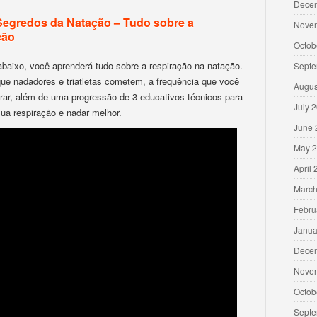
Dece
Segredos da Natação – Tudo sobre a
Nove
ção
Octob
abaixo, você aprenderá tudo sobre a respiração na natação.
Septe
que nadadores e triatletas cometem, a frequência que você
Augus
irar, além de uma progressão de 3 educativos técnicos para
July 
ua respiração e nadar melhor.
June 
May 
April
March
Febru
Janua
Dece
Nove
Octob
Septe