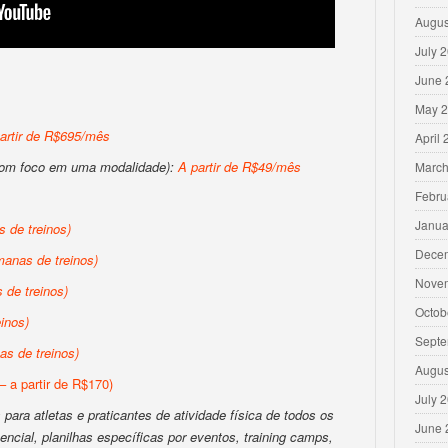
Augus
July 
June 
May 
artir de R$695/mês
April
com foco em uma modalidade):
A partir de R$49/mês
March
Febru
Janua
 de treinos)
Dece
anas de treinos)
Nove
de treinos)
Octob
inos)
Septe
s de treinos)
Augus
– a partir de R$170)
July 
para atletas e praticantes de atividade física de todos os
June 
encial, planilhas específicas por eventos, training camps,