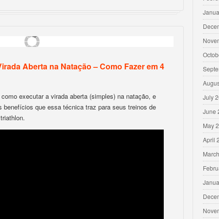
Janua
Dece
Nove
Octob
Virada Aberta na Natação – Como Fazer em 4
Septe
Augus
 como executar a virada aberta (simples) na natação, e
July 
 benefícios que essa técnica traz para seus treinos de
June 
triathlon.
May 
April
March
Febru
Janua
Dece
Nove