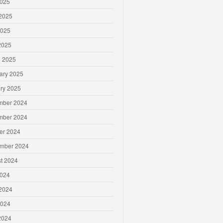
2025
2025
2025
 2025
 2025
ary 2025
ry 2025
mber 2024
mber 2024
er 2024
mber 2024
t 2024
2024
2024
2024
 2024