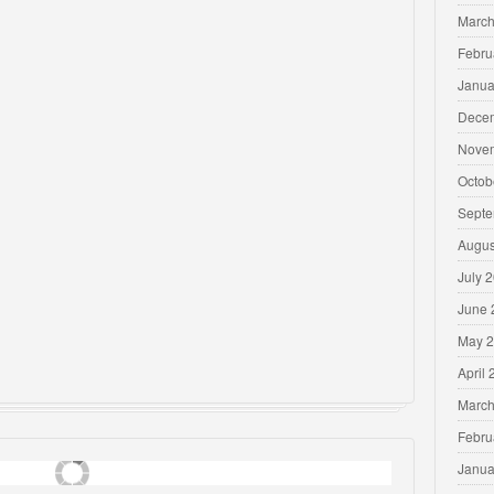
March
Febru
Janua
Dece
Nove
Octob
Septe
Augus
July 
June 
May 
April
March
Febru
Janua