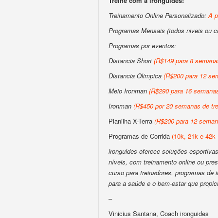
Treine com a ironguides!
Treinamento Online Personalizado:
A p
Programas Mensais (todos niveis ou 
Programas por eventos:
Distancia Short
(R$149 para 8 semanas
Distancia Olimpica
(R$200 para 12 sem
Meio Ironman
(R$290 para 16 semanas 
Ironman
(R$450 por 20 semanas de tre
Planilha X-Terra
(R$200 para 12 semana
Programas de Corrida
(10k, 21k e 42k 
ironguides oferece soluções esportivas 
níveis, com treinamento online ou pres
curso para treinadores, programas de
para a saúde e o bem-estar que propic
–
Vinicius Santana, Coach ironguides