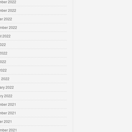
mber 2022
mber 2022
er 2022
mber 2022
t 2022
2022
2022
2022
 2022
 2022
ary 2022
ry 2022
mber 2021
mber 2021
er 2021
mber 2021