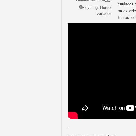
cuidados d
cycling
,
Home
,
ou experi
variados
Esses for
–