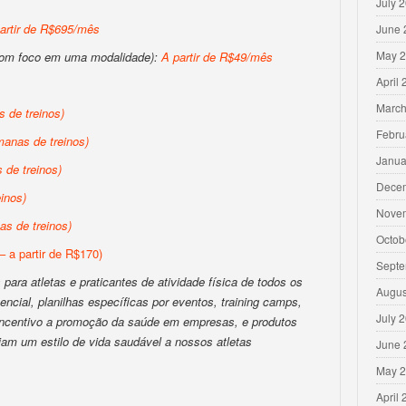
July 
artir de R$695/mês
June 
May 
com foco em uma modalidade):
A partir de R$49/mês
April
March
 de treinos)
Febru
anas de treinos)
Janua
de treinos)
Dece
inos)
Nove
s de treinos)
Octob
– a partir de R$170)
Septe
para atletas e praticantes de atividade física de todos os
Augus
encial, planilhas específicas por eventos, training camps,
July 
 incentivo a promoção da saúde em empresas, e produtos
iam um estilo de vida saudável a nossos atletas
June 
May 
April