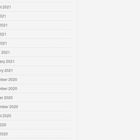
t 2021
2021
2021
2021
 2021
 2021
ary 2021
ry 2021
mber 2020
mber 2020
er 2020
mber 2020
t 2020
2020
2020