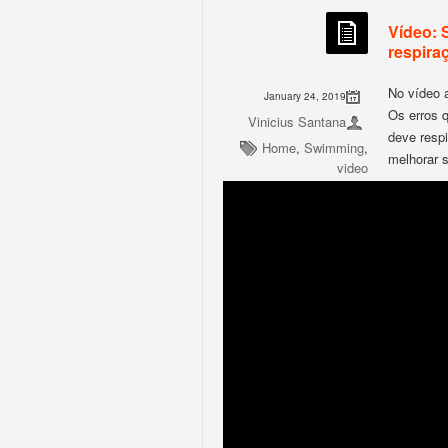
Vídeo: 
respira
No vídeo 
January 24, 2019
Os erros 
Vinicius Santana
deve resp
Home
,
Swimming
,
melhorar s
video