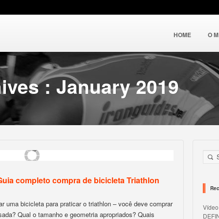
HOME
O 
ives : January 2019
Guia completo compra de bicicleta Triathlon
Rec
r uma bicicleta para praticar o triathlon – você deve comprar
Víde
sada? Qual o tamanho e geometria apropriados? Quais
DEFI