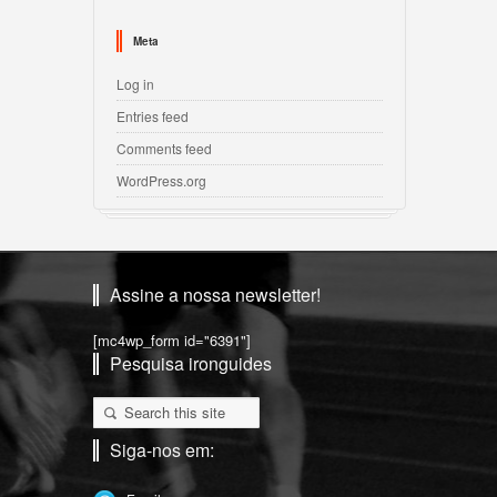
Meta
Log in
Entries feed
Comments feed
WordPress.org
Assine a nossa newsletter!
[mc4wp_form id="6391"]
Pesquisa ironguides
Siga-nos em: