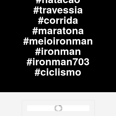
#travessia
#corrida
#maratona
#meioironman
#ironman
#ironman703
#ciclismo