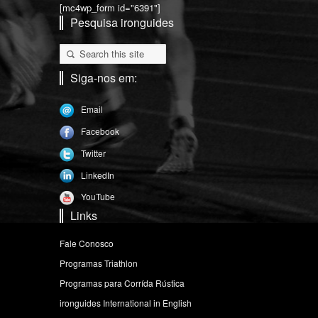
[mc4wp_form id="6391"]
Pesquisa ironguides
Siga-nos em:
Email
Facebook
Twitter
LinkedIn
YouTube
Links
Fale Conosco
Programas Triathlon
Programas para Corrída Rústica
ironguides International in English