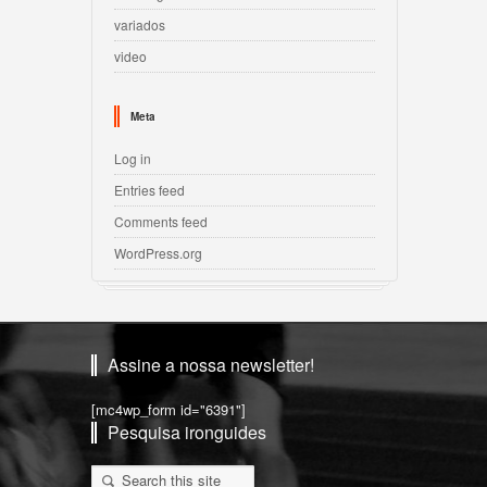
variados
video
Meta
Log in
Entries feed
Comments feed
WordPress.org
Assine a nossa newsletter!
[mc4wp_form id="6391"]
Pesquisa ironguides