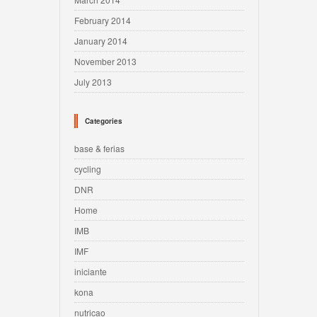
February 2014
January 2014
November 2013
July 2013
Categories
base & ferias
cycling
DNR
Home
IMB
IMF
iniciante
kona
nutricao