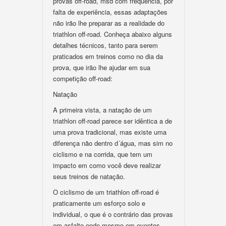
provas off-road, msd com freqüencia, por
falta de experiência, essas adaptações
não irão lhe preparar as a realidade do
triathlon off-road. Conheça abaixo alguns
detalhes técnicos, tanto para serem
praticados em treinos como no dia da
prova, que irão lhe ajudar em sua
competição off-road:
Natação
A primeira vista, a natação de um
triathlon off-road parece ser idêntica a de
uma prova tradicional, mas existe uma
diferença não dentro d´água, mas sim no
ciclismo e na corrida, que tem um
impacto em como você deve realizar
seus treinos de natação.
O ciclismo de um triathlon off-road é
praticamente um esforço solo e
individual, o que é o contrário das provas
em asfalto onde mesmo em eventos