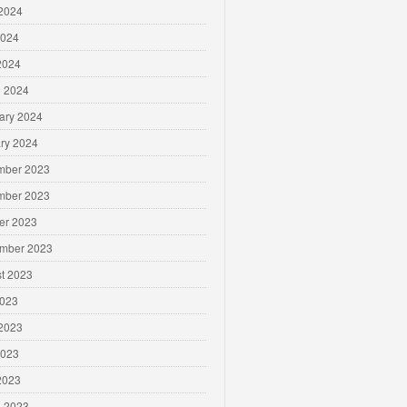
2024
2024
 2024
 2024
ary 2024
ry 2024
mber 2023
mber 2023
er 2023
mber 2023
t 2023
2023
2023
2023
 2023
 2023