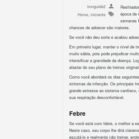
ironguide2
Resfriado
época de 
Home
,
iniciante
semanas f
chances de adoecer são maiores.
Se você não deu sorte e acabou adoec
Em primeiro lugar, manter o nível de 
muito sábia, pois pode prejudicar mui
intensificar a gravidade da doença. L
afastar do seu plano de treinos origina
Como você abordará os dias seguintes
sintomas da infecção. Os principais t
grande estresse ao sistema cardíaco, 
sua respiração desconfortável.
Febre
Se você está com febre, o melhor a se
Neste caso, seu corpo lhe dirá clarame
escutá-lo e realmente não treinar, emb