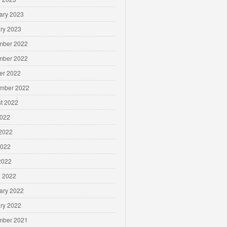
ary 2023
ry 2023
mber 2022
mber 2022
er 2022
mber 2022
t 2022
2022
2022
2022
 2022
 2022
ary 2022
ry 2022
mber 2021