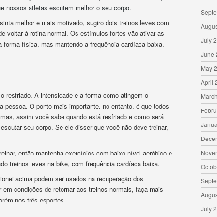
e nossos atletas escutem melhor o seu corpo.
Septe
inta melhor e mais motivado, sugiro dois treinos leves com
Augus
e voltar à rotina normal. Os estímulos fortes vão ativar as
July 
a forma física, mas mantendo a frequência cardíaca baixa,
June 
May 
April
resfriado. A intensidade e a forma como atingem o
March
a pessoa. O ponto mais importante, no entanto, é que todos
Febru
as, assim você sabe quando está resfriado e como será
Janua
escutar seu corpo. Se ele disser que você não deve treinar,
Dece
einar, então mantenha exercícios com baixo nível aeróbico e
Nove
do treinos leves na bike, com frequência cardíaca baixa.
Octob
ionei acima podem ser usados na recuperação dos
Septe
r em condições de retornar aos treinos normais, faça mais
Augus
porém nos três esportes.
July 