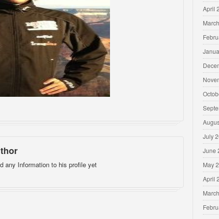
April
March
Febru
Janua
Dece
Nove
Octob
Septe
Augus
July 
thor
June 
d any Information to his profile yet
May 
April
March
Febru