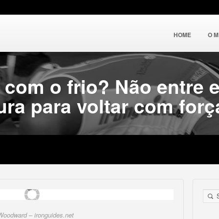
HOME
O 
 com o frio? Não entre 
ura para voltar com forç
 Woodward – ironguides.net