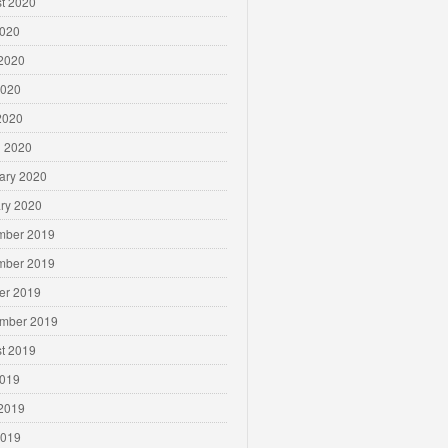
t 2020
2020
2020
2020
 2020
 2020
ary 2020
ry 2020
mber 2019
mber 2019
er 2019
mber 2019
t 2019
2019
2019
2019