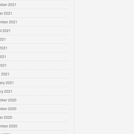
mber 2021
er 2021
mber 2021
t 2021
2021
2021
2021
 2021
 2021
ary 2021
ry 2021
mber 2020
mber 2020
er 2020
mber 2020