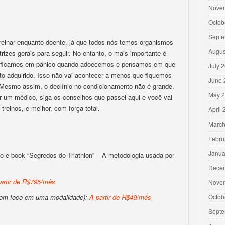
Nove
Octob
Septe
reinar enquanto doente, já que todos nós temos organismos
Augus
trizes gerais para seguir. No entanto, o mais importante é
os ficamos em pânico quando adoecemos e pensamos em que
July 
o adquirido. Isso não vai acontecer a menos que fiquemos
June 
. Mesmo assim, o declínio no condicionamento não é grande.
May 
um médico, siga os conselhos que passei aqui e você vai
treinos, e melhor, com força total.
April
March
Febru
Janua
o e-book “Segredos do Triathlon” – A metodologia usada por
Dece
artir de R$795/mês
Nove
com foco em uma modalidade):
A partir de R$49/mês
Octob
Septe