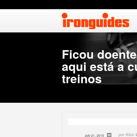
Ficou doente
aqui está a c
treinos
por Allun
July 21, 2015