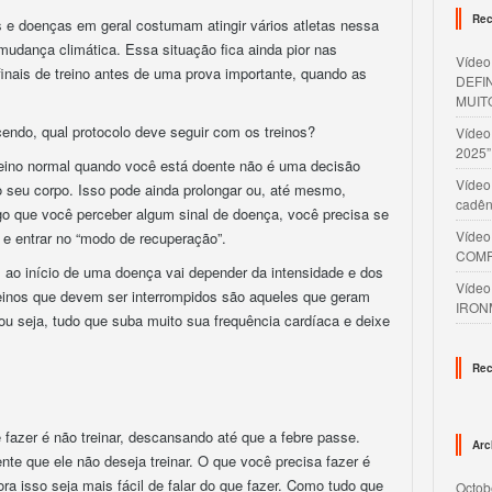
Rec
s e doenças em geral costumam atingir vários atletas nessa
mudança climática. Essa situação fica ainda pior nas
Víde
inais de treino antes de uma prova importante, quando as
DEFI
MUIT
endo, qual protocolo deve seguir com os treinos?
Víde
2025”
treino normal quando você está doente não é uma decisão
Vídeo
to seu corpo. Isso pode ainda prolongar ou, até mesmo,
cadên
ogo que você perceber algum sinal de doença, você precisa se
Víde
l e entrar no “modo de recuperação”.
COMP
 ao início de uma doença vai depender da intensidade e dos
Víde
reinos que devem ser interrompidos são aqueles que geram
IRON
ou seja, tudo que suba muito sua frequência cardíaca e deixe
Rec
 fazer é não treinar, descansando até que a febre passe.
Arc
nte que ele não deseja treinar. O que você precisa fazer é
ora isso seja mais fácil de falar do que fazer. Como tudo que
Octob