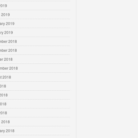
 2019
 2019
ary 2019
ry 2019
mber 2018
mber 2018
er 2018
mber 2018
t 2018
2018
2018
2018
 2018
 2018
ary 2018