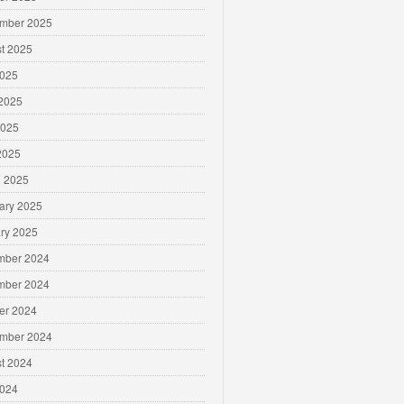
mber 2025
t 2025
2025
2025
2025
 2025
 2025
ary 2025
ry 2025
mber 2024
mber 2024
er 2024
mber 2024
t 2024
2024