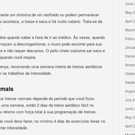
June 
May 
omente um sintoma de um resfriado ou podem permanecer
acontece, a tosse é seca e há muito catarro. Trata-se da
April
.
March
bre quando saber a hora de ir ao médico. Às vezes, quando
Febru
omeçam a descongestionar, o muco pode escorrer para sua
Janua
sse e não requer descanso. O peito cheio costuma ser seco e
Dece
quando você respira.
Nove
oença, recomendo uma semana inteira de treinos aeróbicos
r os trabalhos de intensidade.
Octob
Septe
rmais
Augus
us treinos normais depende do período que você ficou
July 
uma semana, então 2 dias de treino aeróbico fácil no
June 
u retorno com força total à sua programação de treinos.
May 
ão você deve fazer, no mínimo 4 dias de exercícios leves no
April
tar intensidade.
March