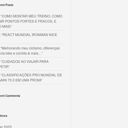
ent Posts
o “COMO MONTAR MEU TREINO, COMO
NIR PONTOS FORTES E FRACOS, E
O MAIS”
o: “REACT MUNDIAL IRONMAN NICE
 “Melhorando meu ciclismo, diferenças
cia bike e corrida & mais…”
o “CUIDADOS AO VIAJAR PARA
ETIR”
o “CLASSIFICAÇÕES PRO MUNDIAL DE
MAN 70.3 EM UMA PROVA”
ent Comments
hives
er 2025