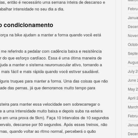
dias, então é necessário uma semana inteira de descanso e
abalhar intensidade no seu dia a dia.
Febru
Janua
o condicionamento
Dece
força na bike ajudam a manter a forma quando você está
Nove
Octob
 me referindo a pedalar com cadência baixa e resistência
Septe
ar do que esforço cardíaco. Essa é uma ótima maneira de
Augus
ajuda a manter o sistema neuromuscular ativo, tornando a
 mais fácil e mais rápida quando você estiver saudável.
July 
June 
alguns truques para manter a forma. Uma das coisas que não
idade das pernas, já que demoramos muito tempo para
May 
April
eira para manter essa velocidade sem sobrecarregar o
March
e a uma intensidade muito baixa e depois suba na esteira
Febru
ade em uma prova de 5km). Faça 10 intervalos de 10 segundos
tervalo, descanse por 50 segundos. Após esses treinos, não
Janua
mas, quando voltar ao ritmo normal, perceberá o quão
Dece