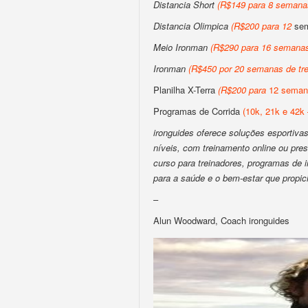
Distancia Short
(
R$149 para 8 semanas
Distancia Olimpica
(
R$200
para
12
sem
Meio Ironman
(
R$290 para 16 semanas
Ironman
(
R$450 por 20 semanas de tre
Planilha X-Terra
(
R$200
para
12 semana
Programas de Corrida
(10k, 21k e 42k 
ironguides oferece soluções esportivas 
níveis, com treinamento online ou pres
curso para treinadores, programas de
para a saúde e o bem-estar que propic
–
Alun Woodward, Coach ironguides