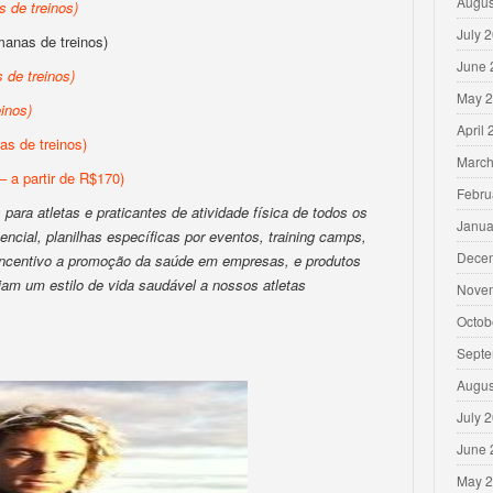
Augus
 de treinos
)
July 
anas de treinos)
June 
 de treinos
)
May 
inos
)
April
s de treinos)
March
– a partir de R$170)
Febru
para atletas e praticantes de atividade física de todos os
Janua
encial, planilhas específicas por eventos, training camps,
Dece
 incentivo a promoção da saúde em empresas, e produtos
iam um estilo de vida saudável a nossos atletas
Nove
Octob
Septe
Augus
July 
June 
May 