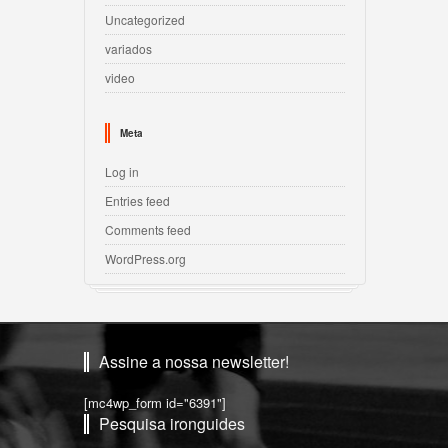
Uncategorized
variados
video
Meta
Log in
Entries feed
Comments feed
WordPress.org
Assine a nossa newsletter!
[mc4wp_form id="6391"]
Pesquisa ironguides