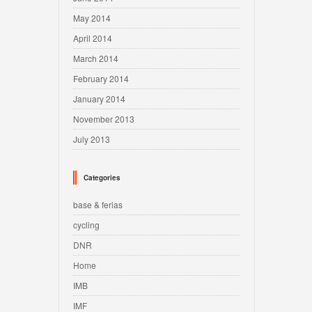
May 2014
April 2014
March 2014
February 2014
January 2014
November 2013
July 2013
Categories
base & ferias
cycling
DNR
Home
IMB
IMF