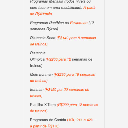
Programas Mensais (todos niveis ou
com foco em uma modalidade):
A partir
de R$49/mês
Programas Duathlon ou
Powerman
(12-
semanas R$200)
Distancia Short
(
R$149 para 8 semanas
de treinos
)
Distancia
Olimpica
(
R$200
para
12
semanas de
treinos)
Meio Ironman
(
R$290 para 16 semanas
de treinos
)
Ironman
(
R$450 por 20 semanas de
treinos
)
Planilha X-Terra
(
R$200
para
12 semanas
de treinos)
Programas de Corrida
(10k, 21k e 42k –
a partir de R$170)