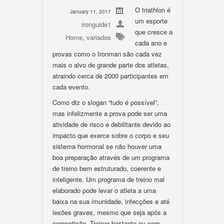
O triathlon é
January 11, 2017
um esporte
ironguide1
que cresce a
Home
,
variados
cada ano e
provas como o Ironman são cada vez
mais o alvo de grande parte dos atletas,
atraindo cerca de 2000 participantes em
cada evento.
Como diz o slogan “tudo é possível”,
mas infelizmente a prova pode ser uma
atividade de risco e debilitante devido ao
impacto que exerce sobre o corpo e seu
sistema hormonal se não houver uma
boa preparação através de um programa
de treino bem estruturado, coerente e
inteligente. Um programa de treino mal
elaborado pode levar o atleta a uma
baixa na sua imunidade, infecções e até
lesões graves, mesmo que seja após a
competição. Treinar bastante ou com