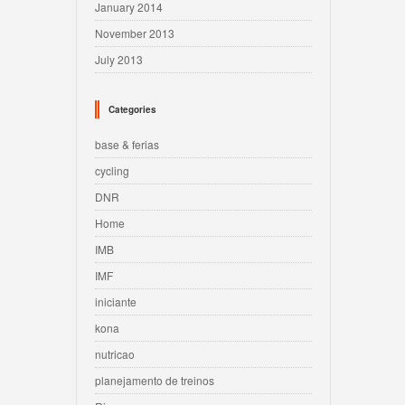
January 2014
November 2013
July 2013
Categories
base & ferias
cycling
DNR
Home
IMB
IMF
iniciante
kona
nutricao
planejamento de treinos