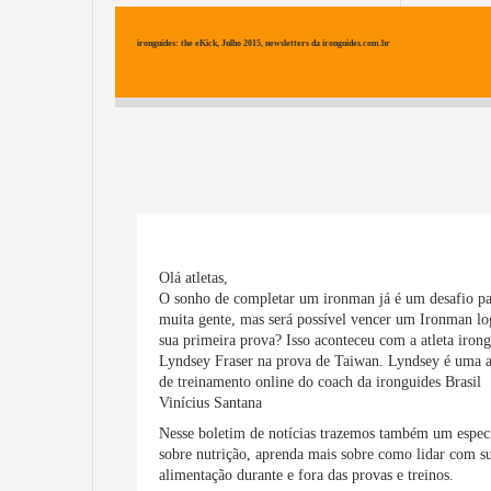
Mais info
Ironman
ironguides: the eKick, Julho 2015, newsletters da ironguides.com.br
Homen: Sub 10h30 / Mulher: Sub 11h30
Volume de treino semanal: De 12 a 20h
Mais info
Foto: Time ironguides em Kona 2
classifica atletas para o Mundial de 
Olá atletas,
O sonho de completar um ironman já é um desafio pa
muita gente, mas será possível vencer um Ironman l
sua primeira prova? Isso aconteceu com a atleta iron
Lyndsey Fraser na prova de Taiwan. Lyndsey é uma a
de treinamento online do coach da ironguides Brasil
Vinícius Santana
Nesse boletim de notícias trazemos também um espec
sobre nutrição, aprenda mais sobre como lidar com s
alimentação durante e fora das provas e treinos.