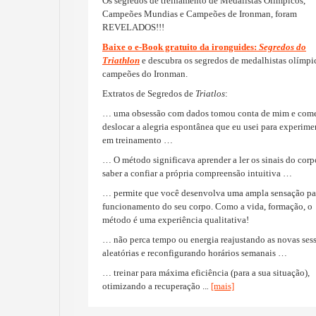
Os segredos de treinamento de Medalistas Olímpicos,
Campeões Mundias e Campeões de Ironman, foram
REVELADOS!!!
Baixe o e-Book gratuito da ironguides:
Segredos do
Triathlon
e
descubra os segredos de
medalhistas olímpi
campeões
do Ironman
.
Extratos de
Segredos de
Triatlos
:
…
uma obsessão com
dados
tomou conta de mim
e com
deslocar
a alegria
espontânea
que eu usei para
experime
em treinamento
…
… O método
significava
aprender a ler
os sinais do corp
saber
a confiar
a própria
compreensão intuitiva
…
…
permite que você desenvolva
uma ampla
sensação pa
funcionamento do seu
corpo.
Como a vida,
formação,
o
método é uma
experiência qualitativa
!
…
não perca tempo
ou energia
reajustando
as novas
ses
aleatórias
e reconfigurando
horários
semanais
…
…
treinar para
máxima eficiência
(
para a sua situação),
otimizando
a recuperação
..
.
[mais]