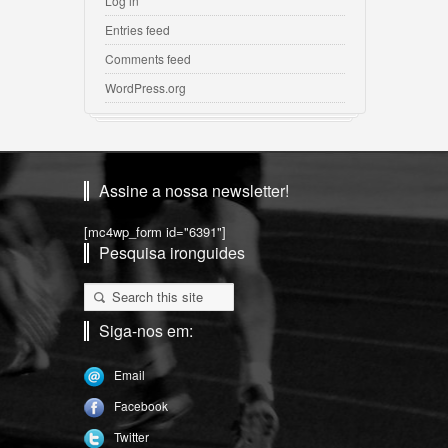
Log in
Entries feed
Comments feed
WordPress.org
Assine a nossa newsletter!
[mc4wp_form id="6391"]
Pesquisa ironguides
Siga-nos em:
Email
Facebook
Twitter