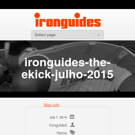
Se voce for um atleta amador de alta performance, mas a
com nossos treinadores esta fora de seu orcamento, voc
comprar nossas planilhas em nivel avancado. Baseado n
que criaram campeões Mundias de Ironman, Medalistas
Mundias de prova curta (ITU), O Método fornece uma ca
para cada atleta, independente de seu histórico.Requeri
tenham completado a prova ou tenham como objetivo os
Short Triathlon
Homen: Sub 1h08 / Mulher: Sub 1h15
ironguides-the-
Volume de treino semanal: De 7 a 11h
ekick-julho-2015
Mais info
Distancia Olímpica
Homen: Sub 2h20 / Mulher: Sub 2h35
Volume de treino semanal: De 9 a 15h
Mais info
Meio Ironman
July 7, 2015
Homen: Sub 4h45 / Mulher: Sub 5h15
ironguide2
Volume de treino semanal: De 11 a 17h
Home