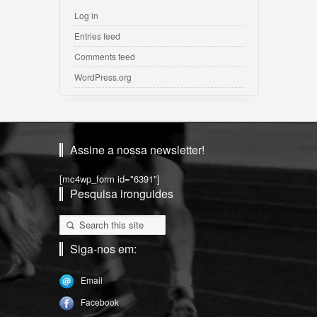
Log in
Entries feed
Comments feed
WordPress.org
Assine a nossa newsletter!
[mc4wp_form id="6391"]
Pesquisa ironguides
Siga-nos em:
Email
Facebook