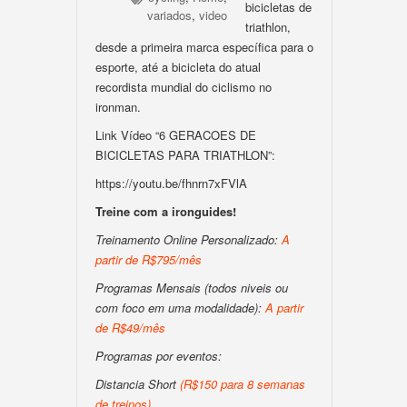
bicicletas de
variados
,
video
triathlon,
desde a primeira marca específica para o
esporte, até a bicicleta do atual
recordista mundial do ciclismo no
ironman.
Link Vídeo “6 GERACOES DE
BICICLETAS PARA TRIATHLON”:
https://youtu.be/fhnrn7xFVlA
Treine com a ironguides!
Treinamento Online Personalizado:
A
partir de R$795/mês
Programas Mensais (todos niveis ou
com foco em uma modalidade):
A partir
de R$49/mês
Programas por eventos:
Distancia Short
(R$150 para 8 semanas
de treinos)