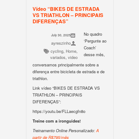
Vídeo “BIKES DE ESTRADA
VS TRIATHLON – PRINCIPAIS
DIFERENÇAS”
No quadro
July 30, 2025
‘Pergunte ao
ayreszinho
Coach’
cycling
,
Home
,
desse mês,
variados
,
video
conversamos principalmente sobre a
diferença entre bicicleta de estrada e de
triathlon.
Link vídeo “BIKES DE ESTRADA VS
TRIATHLON – PRINCIPAIS
DIFERENÇAS”:
https://youtu.be/FLLaecgfn8o
Treine com a ironguides!
Treinamento Online Personalizado:
A
partir de R$795/mês