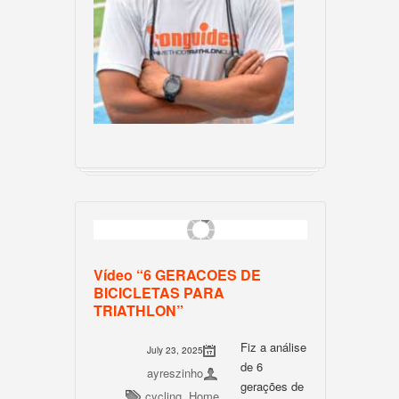
Vídeo “6 GERACOES DE
BICICLETAS PARA
TRIATHLON”
Fiz a análise
July 23, 2025
de 6
ayreszinho
gerações de
cycling
,
Home
,