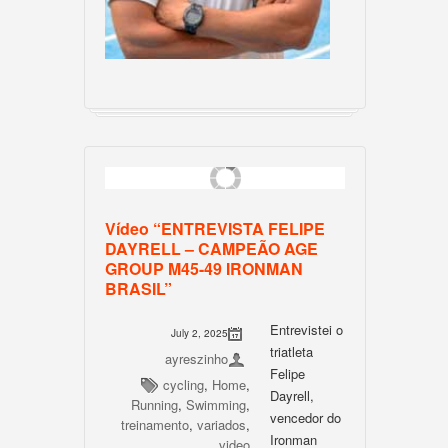
Vídeo “ENTREVISTA FELIPE
DAYRELL – CAMPEÃO AGE
GROUP M45-49 IRONMAN
BRASIL”
Entrevistei o
July 2, 2025
triatleta
ayreszinho
Felipe
cycling
,
Home
,
Dayrell,
Running
,
Swimming
,
vencedor do
treinamento
,
variados
,
Ironman
video