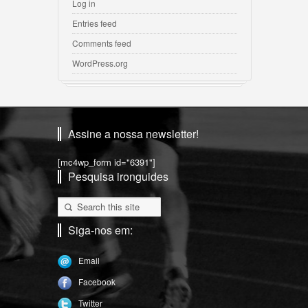
Log in
Entries feed
Comments feed
WordPress.org
Assine a nossa newsletter!
[mc4wp_form id="6391"]
Pesquisa ironguides
Siga-nos em:
Email
Facebook
Twitter