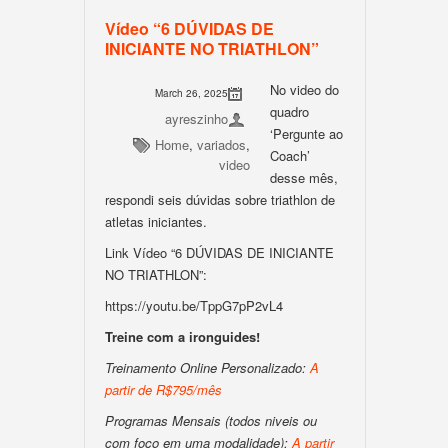
Vídeo “6 DÚVIDAS DE
INICIANTE NO TRIATHLON”
No video do
March 26, 2025
quadro
ayreszinho
‘Pergunte ao
Home
,
variados
,
Coach’
video
desse mês,
respondi seis dúvidas sobre triathlon de
atletas iniciantes.
Link Vídeo “6 DÚVIDAS DE INICIANTE
NO TRIATHLON”:
https://youtu.be/TppG7pP2vL4
Treine com a ironguides!
Treinamento Online Personalizado:
A
partir de R$795/mês
Programas Mensais (todos niveis ou
com foco em uma modalidade):
A partir