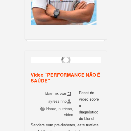
Vídeo “PERFORMANCE NÃO É
SAÚDE”
React do
March 19, 2025
vídeo sobre
ayreszinho
o
Home
,
nutricao
,
diagnóstico
video
de Lionel
Sanders com pré-diabetes, este triatleta