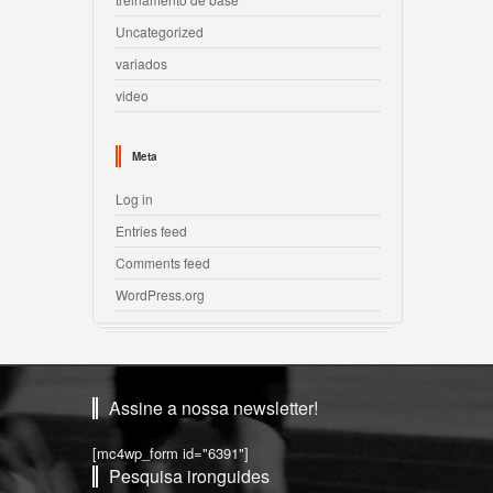
Uncategorized
variados
video
Meta
Log in
Entries feed
Comments feed
WordPress.org
Assine a nossa newsletter!
[mc4wp_form id="6391"]
Pesquisa ironguides