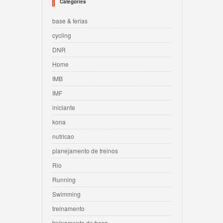
Categories
base & ferias
cycling
DNR
Home
IMB
IMF
iniciante
kona
nutricao
planejamento de treinos
Rio
Running
Swimming
treinamento
treinamento de base