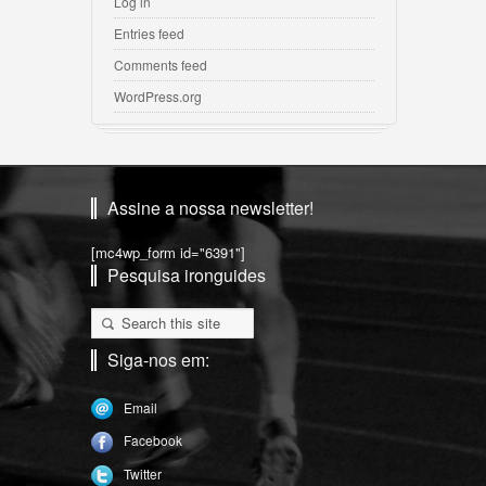
Log in
Entries feed
Comments feed
WordPress.org
Assine a nossa newsletter!
[mc4wp_form id="6391"]
Pesquisa ironguides
Siga-nos em:
Email
Facebook
Twitter