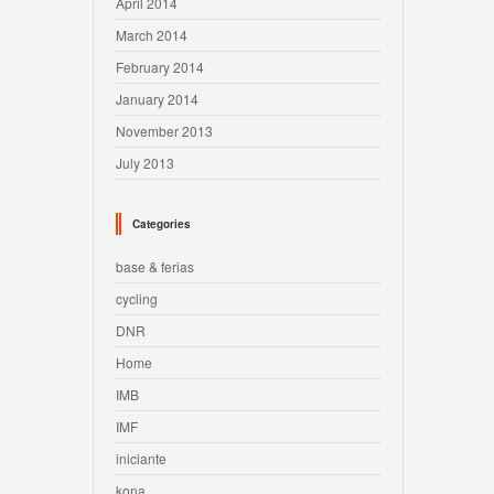
April 2014
March 2014
February 2014
January 2014
November 2013
July 2013
Categories
base & ferias
cycling
DNR
Home
IMB
IMF
iniciante
kona