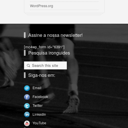
WordPress.org
Assine a nossa newsletter!
[mc4wp_form id="6391"]
Pesquisa ironguides
Siga-nos em:
Email
Facebook
Twitter
LinkedIn
YouTube