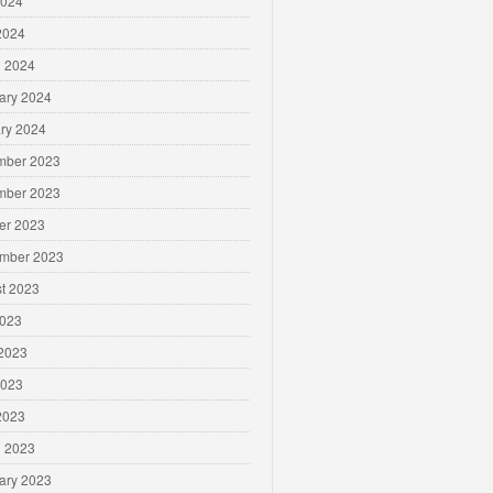
2024
 2024
 2024
ary 2024
ry 2024
mber 2023
mber 2023
er 2023
mber 2023
t 2023
2023
2023
2023
 2023
 2023
ary 2023