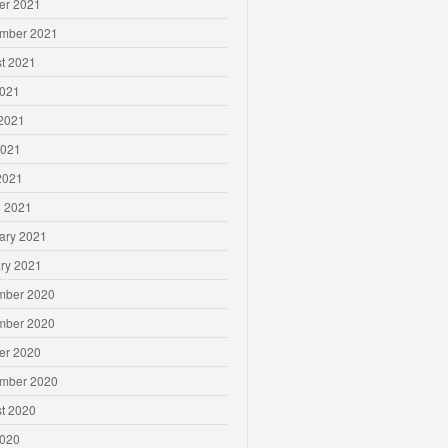
er 2021
mber 2021
t 2021
2021
2021
2021
 2021
 2021
ary 2021
ry 2021
mber 2020
mber 2020
er 2020
mber 2020
t 2020
2020