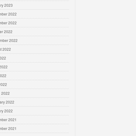
ry 2023
mber 2022
mber 2022
er 2022
mber 2022
t 2022
2022
2022
2022
 2022
 2022
ary 2022
ry 2022
mber 2021
mber 2021