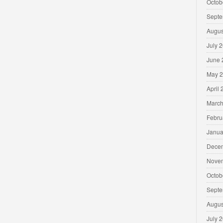
Octob
Septe
Augus
July 
June 
May 
April
March
Febru
Janua
Dece
Nove
Octob
Septe
Augus
July 