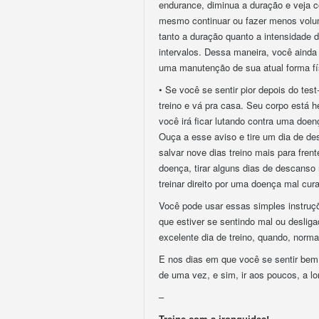
endurance, diminua a duração e veja c
mesmo continuar ou fazer menos volume
tanto a duração quanto a intensidade
intervalos. Dessa maneira, você ainda 
uma manutenção de sua atual forma fí
• Se você se sentir pior depois do te
treino e vá pra casa. Seu corpo está h
você irá ficar lutando contra uma doe
Ouça a esse aviso e tire um dia de de
salvar nove dias treino mais para fren
doença, tirar alguns dias de descanso 
treinar direito por uma doença mal cur
Você pode usar essas simples instruçõ
que estiver se sentindo mal ou desliga
excelente dia de treino, quando, normalm
E nos dias em que você se sentir bem
de uma vez, e sim, ir aos poucos, a l
–
Treine com a ironguides!