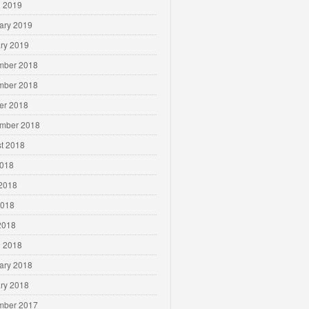
 2019
ary 2019
ry 2019
mber 2018
mber 2018
er 2018
mber 2018
t 2018
2018
2018
2018
 2018
 2018
ary 2018
ry 2018
mber 2017