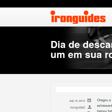
Dia de desca
um em sua ro
Chegou a 
July 15, 2015
estressant
ironguide2
treinou fo