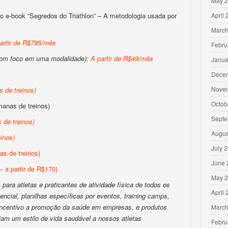
May 
o e-book “Segredos do Triathlon” – A metodologia usada por
April
March
artir de R$795/mês
Febru
com foco em uma modalidade):
A partir de R$49/mês
Janua
Dece
Nove
 de treinos
)
Octob
anas de treinos)
Septe
 de treinos
)
Augus
inos
)
July 
s de treinos)
June 
– a partir de R$170)
May 
para atletas e praticantes de atividade física de todos os
April
encial, planilhas específicas por eventos, training camps,
 incentivo a promoção da saúde em empresas, e produtos
March
iam um estilo de vida saudável a nossos atletas
Febru