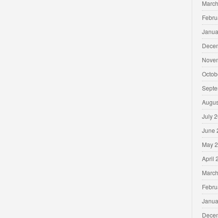
March
Febru
Janua
Dece
Nove
Octob
Septe
Augus
July 
June 
May 
April
March
Febru
Janua
Dece