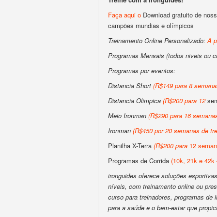
Faça aqui o
Download gratuito de noss
campões mundias e olímpicos
Treinamento Online Personalizado:
A p
Programas Mensais (todos niveis ou 
Programas por eventos:
Distancia Short
(
R$149 para 8 semanas
Distancia Olimpica
(
R$200
para
12
sem
Meio Ironman
(
R$290 para 16 semanas
Ironman
(
R$450 por 20 semanas de tre
Planilha X-Terra
(
R$200
para
12 semana
Programas de Corrida
(10k, 21k e 42k 
ironguides oferece soluções esportivas 
níveis, com treinamento online ou pres
curso para treinadores, programas de
para a saúde e o bem-estar que propic