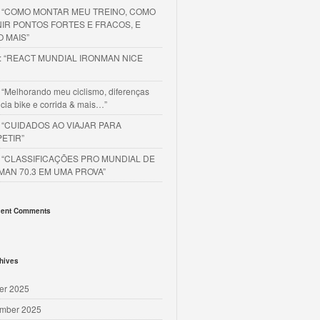
o “COMO MONTAR MEU TREINO, COMO
NIR PONTOS FORTES E FRACOS, E
O MAIS”
o: “REACT MUNDIAL IRONMAN NICE
 “Melhorando meu ciclismo, diferenças
cia bike e corrida & mais…”
o “CUIDADOS AO VIAJAR PARA
ETIR”
o “CLASSIFICAÇÕES PRO MUNDIAL DE
MAN 70.3 EM UMA PROVA”
ent Comments
hives
er 2025
mber 2025