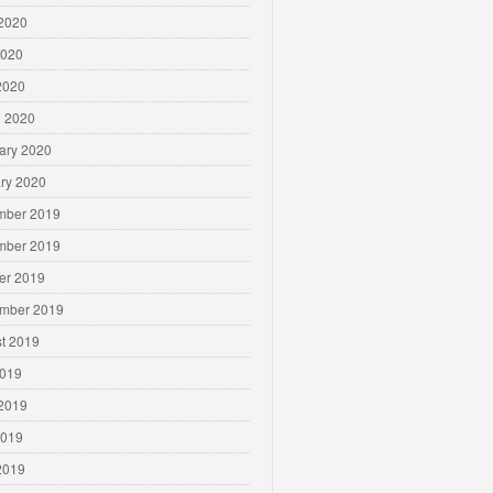
2020
2020
 2020
 2020
ary 2020
ry 2020
mber 2019
mber 2019
er 2019
mber 2019
t 2019
2019
2019
2019
 2019