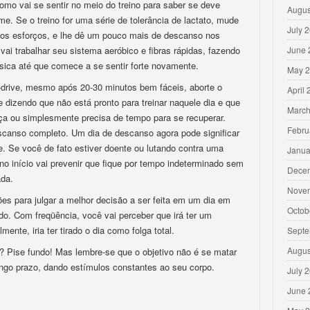
omo vai se sentir no meio do treino para saber se deve
Augus
. Se o treino for uma série de tolerância de lactato, mude
July 
 dos esforços, e lhe dê um pouco mais de descanso nos
vai trabalhar seu sistema aeróbico e fibras rápidas, fazendo
June 
sica até que comece a se sentir forte novamente.
May 
st-drive, mesmo após 20-30 minutos bem fáceis, aborte o
April
e dizendo que não está pronto para treinar naquele dia e que
March
nça ou simplesmente precisa de tempo para se recuperar.
Febru
scanso completo. Um dia de descanso agora pode significar
te. Se você de fato estiver doente ou lutando contra uma
Janua
no início vai prevenir que fique por tempo indeterminado sem
Dece
ada.
Nove
es para julgar a melhor decisão a ser feita em um dia em
Octob
do. Com freqüência, você vai perceber que irá ter um
ente, iria ter tirado o dia como folga total.
Septe
Augus
? Pise fundo! Mas lembre-se que o objetivo não é se matar
ongo prazo, dando estímulos constantes ao seu corpo.
July 
June 