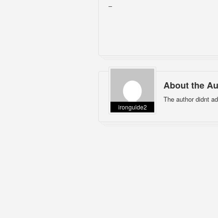
–
About the Au
The author didnt ad
ironguide2