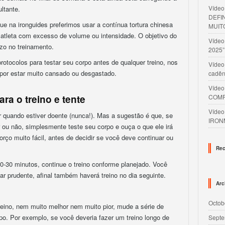
Víde
ultante.
DEFI
ue na ironguides preferimos usar a contínua tortura chinesa
MUIT
 atleta com excesso de volume ou intensidade. O objetivo do
Víde
azo no treinamento.
2025”
protocolos para testar seu corpo antes de qualquer treino, nos
Vídeo
a por estar muito cansado ou desgastado.
cadên
Víde
ra o treino e tente
COMP
Víde
ar quando estiver doente (nunca!). Mas a sugestão é que, se
IRON
r ou não, simplesmente teste seu corpo e ouça o que ele irá
rço muito fácil, antes de decidir se você deve continuar ou
Rec
20-30 minutos, continue o treino conforme planejado. Você
r prudente, afinal também haverá treino no dia seguinte.
Arc
Octob
 treino, nem muito melhor nem muito pior, mude a série de
o. Por exemplo, se você deveria fazer um treino longo de
Septe