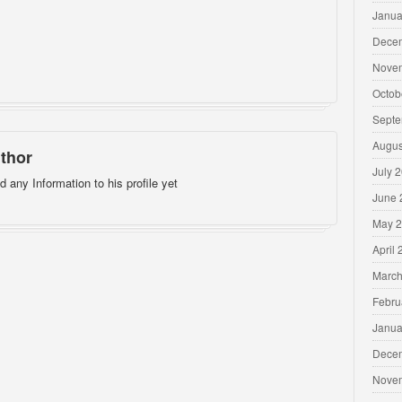
Janua
Dece
Nove
Octob
Septe
Augus
thor
July 
d any Information to his profile yet
June 
May 
April
March
Febru
Janua
Dece
Nove