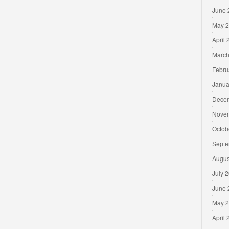
June 
May 
April
March
Febru
Janua
Dece
Nove
Octob
Septe
Augus
July 
June 
May 
April