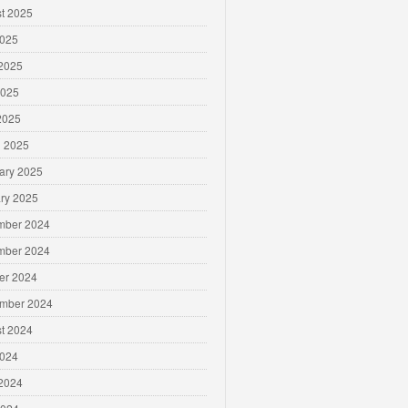
t 2025
2025
2025
2025
 2025
 2025
ary 2025
ry 2025
mber 2024
mber 2024
er 2024
mber 2024
t 2024
2024
2024