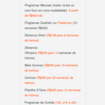
Programas Mensais (todos niveis ou
com foco em uma modalidade):
A partir
de R$49/mês
Programas Duathlon ou
Powerman
(12-
semanas R$200)
Distancia Short
(
R$149 para 8 semanas
de treinos
)
Distancia
Olimpica
(
R$200
para
12
semanas de
treinos)
Meio Ironman
(
R$290 para 16 semanas
de treinos
)
Ironman
(
R$450 por 20 semanas de
treinos
)
Planilha X-Terra
(
R$200
para
12 semanas
de treinos)
Programas de Corrida
(10k, 21k e 42k –