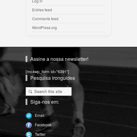
Log in
Entries feed
Comments feed
WordPress.org
Assine a nossa newsletter!
[mc4wp_form id="6391"]
Pesquisa ironguides
Siga-nos em:
Email
Facebook
Twitter