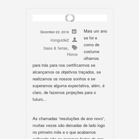
Mais um ano
December 22, 2016
se foi e
ironguide2
como de
base & ferias
,
costume
Home
olhamos
para trás para nos certificarmos se
alcançamos os objetivos traçados, se
realizamos os nossos sonhos e se
superamos alguma expectativa, além, é
claro, de fazemos projeções para o
futuro…
As chamadas “resoluções de ano novo”,
muitas vezes são deixadas de lado logo
no primeiro mês e o que acabamos
colhendo são os mesmos frutos do ano