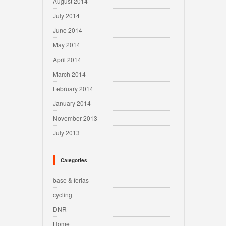
August 2014
July 2014
June 2014
May 2014
April 2014
March 2014
February 2014
January 2014
November 2013
July 2013
Categories
base & ferias
cycling
DNR
Home