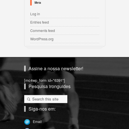
Meta
Log in
Entries feed
Comments feed
WordPress.org
Assine a nossa newsletter!
[mc4wp_form id="6391"]
Pesquisa ironguides
Siga-nos em:
Email