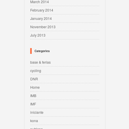
March 2014
February 2014
January 2014
November 2013
July 2013
Categories
base & ferias
cycling
DNR
Home
IMB
IMF
iniciante
kona
nutricao