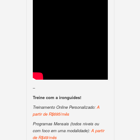
–
Treine com a ironguides!
Treinamento Online Personalizado:
A
partir de R$695/mês
Programas Mensais (todos niveis ou
com foco em uma modalidade):
A partir
de R$49/mês