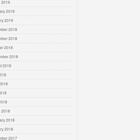
 2019
ary 2019
ry 2019
mber 2018
mber 2018
er 2018
mber 2018
t 2018
2018
2018
2018
 2018
 2018
ary 2018
ry 2018
mber 2017