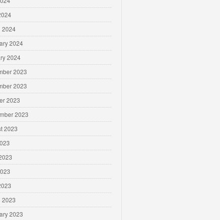
2024
 2024
 2024
ary 2024
ry 2024
mber 2023
mber 2023
er 2023
mber 2023
t 2023
2023
2023
2023
 2023
 2023
ary 2023