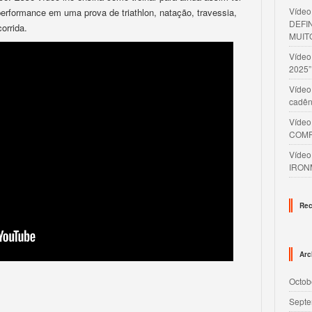
Víde
erformance em uma prova de triathlon, natação, travessia,
DEFI
corrida.
MUIT
Víde
2025”
Vídeo
cadên
Víde
COMP
Víde
IRON
Rec
Arc
Octob
Septe