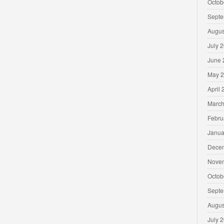
Octob
Septe
Augus
July 
June 
May 
April
March
Febru
Janua
Dece
Nove
Octob
Septe
Augus
July 