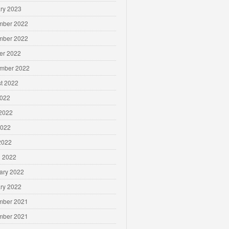
ry 2023
mber 2022
mber 2022
er 2022
mber 2022
t 2022
2022
2022
2022
 2022
 2022
ary 2022
ry 2022
mber 2021
mber 2021