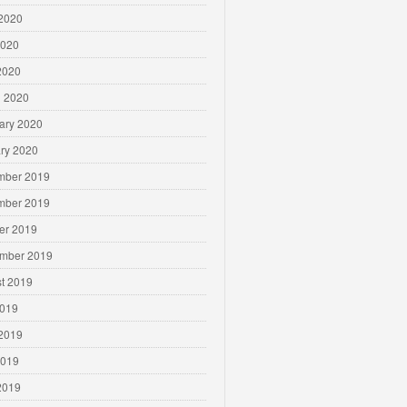
2020
2020
 2020
 2020
ary 2020
ry 2020
mber 2019
mber 2019
er 2019
mber 2019
t 2019
2019
2019
2019
 2019