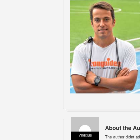
About the Au
Vinicius
The author didnt ad