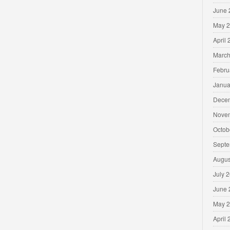
June 
May 
April
March
Febru
Janua
Dece
Nove
Octob
Septe
Augus
July 
June 
May 
April