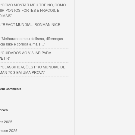
o “COMO MONTAR MEU TREINO, COMO
NIR PONTOS FORTES E FRACOS, E
O MAIS”
o: “REACT MUNDIAL IRONMAN NICE
 “Melhorando meu ciclismo, diferenças
cia bike e corrida & mais…”
o “CUIDADOS AO VIAJAR PARA
ETIR”
o “CLASSIFICAÇÕES PRO MUNDIAL DE
MAN 70.3 EM UMA PROVA”
ent Comments
hives
er 2025
mber 2025