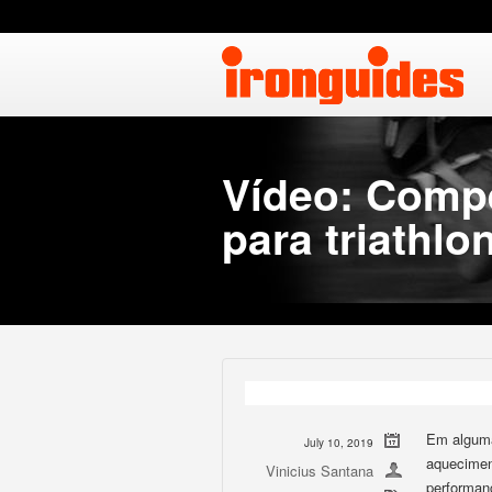
Vídeo: Comp
para triathlo
Em alguma
July 10, 2019
aquecimen
Vinicius Santana
performanc