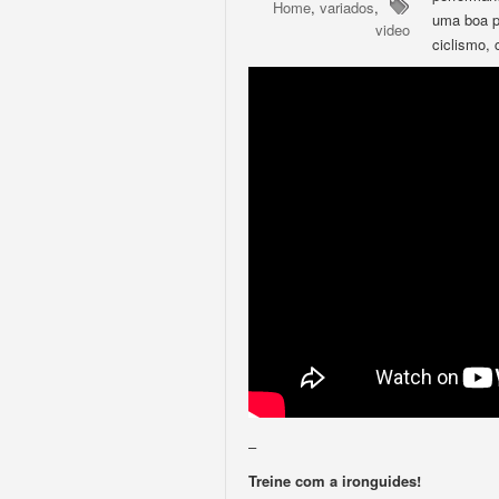
Home
,
variados
,
uma boa p
video
ciclismo, 
–
Treine com a ironguides!