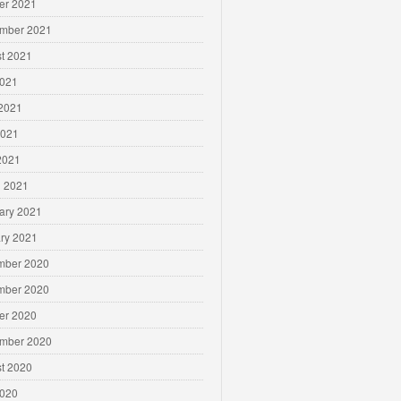
er 2021
mber 2021
t 2021
2021
2021
2021
 2021
 2021
ary 2021
ry 2021
mber 2020
mber 2020
er 2020
mber 2020
t 2020
2020