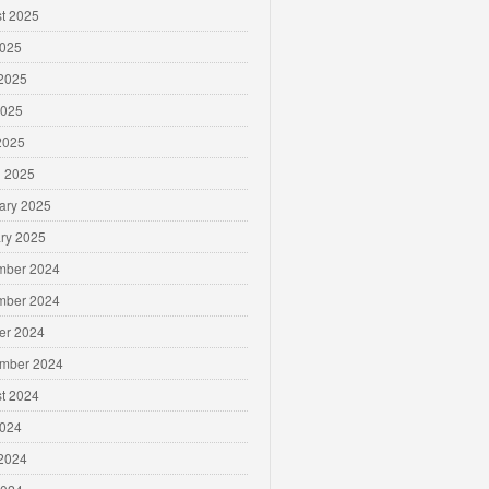
t 2025
2025
2025
2025
 2025
 2025
ary 2025
ry 2025
mber 2024
mber 2024
er 2024
mber 2024
t 2024
2024
2024