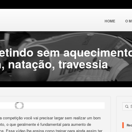
HOME
O 
etindo sem aquecimento
n, natação, travessia
 competição você vai precisar largar sem realizar um bom
to, o que geralmente é fundamental para aumento de
Rec
e. Esse vídeo lhe ensina como treinar para ainda assim ter