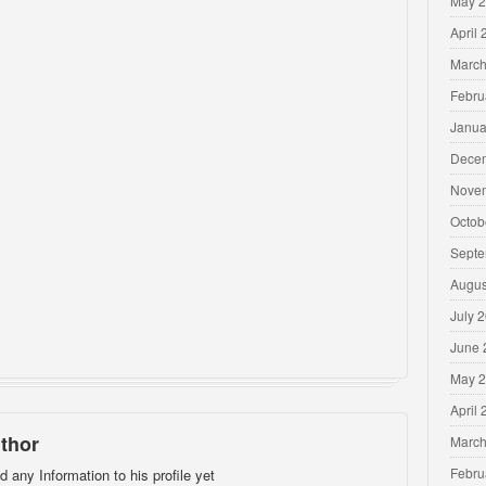
May 
April
March
Febru
Janua
Dece
Nove
Octob
Septe
Augus
July 
June 
May 
April
thor
March
Febru
d any Information to his profile yet