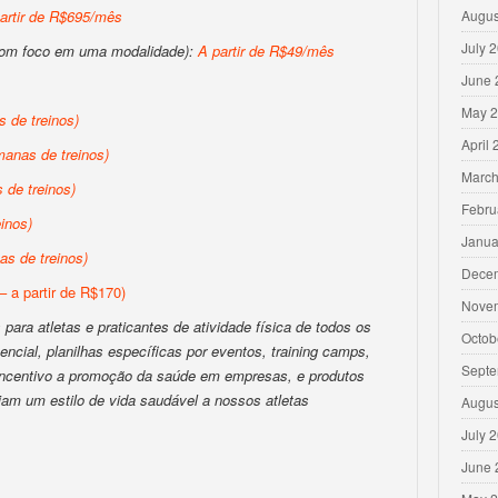
artir de R$695/mês
Augus
July 
com foco em uma modalidade):
A partir de R$49/mês
June 
May 
 de treinos)
April
anas de treinos)
March
de treinos)
Febru
inos)
Janua
s de treinos)
Dece
– a partir de R$170)
Nove
para atletas e praticantes de atividade física de todos os
Octob
encial, planilhas específicas por eventos, training camps,
Septe
 incentivo a promoção da saúde em empresas, e produtos
iam um estilo de vida saudável a nossos atletas
Augus
July 
June 