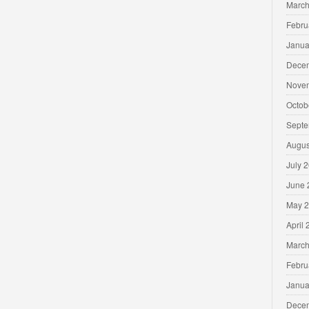
March
Febru
Janua
Dece
Nove
Octob
Septe
Augus
July 
June 
May 
April
March
Febru
Janua
Dece