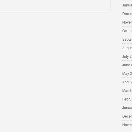
Janua
Dece
Nove
Octob
Septe
Augus
July 
June 
May 
April
March
Febru
Janua
Dece
Nove