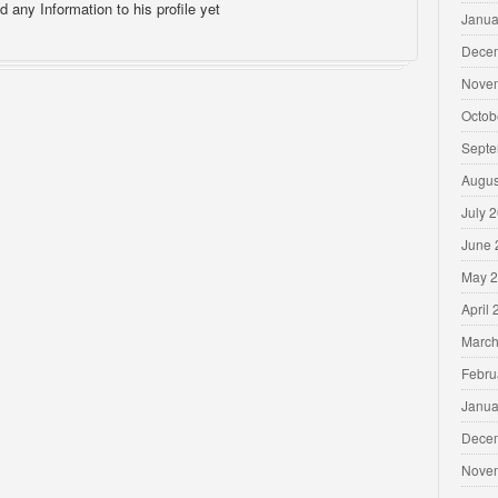
d any Information to his profile yet
Janua
Dece
Nove
Octob
Septe
Augus
July 
June 
May 
April
March
Febru
Janua
Dece
Nove