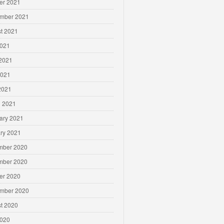
er 2021
mber 2021
t 2021
2021
2021
2021
 2021
 2021
ary 2021
ry 2021
mber 2020
mber 2020
er 2020
mber 2020
t 2020
2020