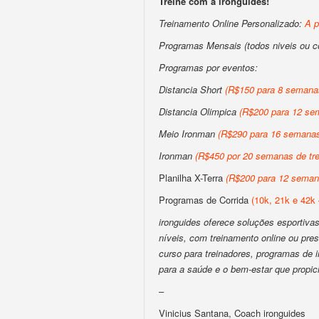
Treine com a ironguides!
Treinamento Online Personalizado:
A p
Programas Mensais (todos niveis ou 
Programas por eventos:
Distancia Short
(R$150 para 8 semanas
Distancia Olimpica
(R$200 para 12 sem
Meio Ironman
(R$290 para 16 semanas 
Ironman
(R$450 por 20 semanas de tre
Planilha X-Terra
(R$200 para 12 semana
Programas de Corrida
(10k, 21k e 42k 
ironguides oferece soluções esportivas 
níveis, com treinamento online ou pres
curso para treinadores, programas de
para a saúde e o bem-estar que propic
–
Vinicius Santana, Coach ironguides