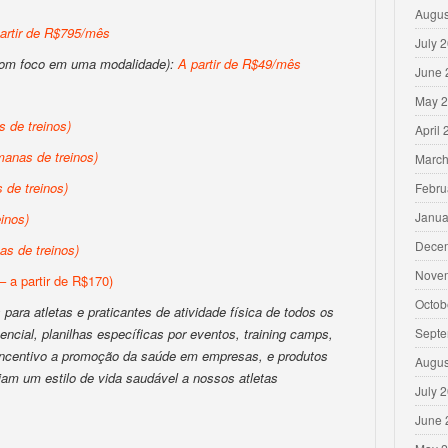
Augus
artir de R$795/mês
July 
com foco em uma modalidade):
A partir de R$49/mês
June 
May 
 de treinos)
April
anas de treinos)
March
de treinos)
Febru
Janua
inos)
Dece
s de treinos)
Nove
– a partir de R$170)
Octob
para atletas e praticantes de atividade física de todos os
encial, planilhas específicas por eventos, training camps,
Septe
 incentivo a promoção da saúde em empresas, e produtos
Augus
iam um estilo de vida saudável a nossos atletas
July 
June 