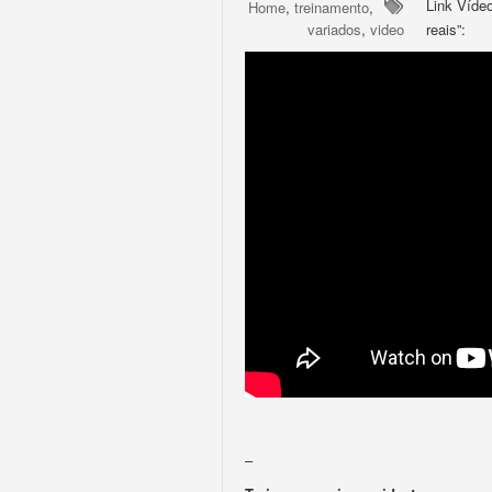
Link Víde
Home
,
treinamento
,
variados
,
video
reais”:
–