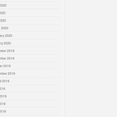
2020
2020
 2020
 2020
ary 2020
ry 2020
mber 2019
mber 2019
er 2019
mber 2019
t 2019
2019
2019
2019
 2019