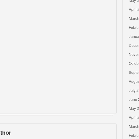
May 
April
March
Febru
Janua
Dece
Nove
Octob
Septe
Augus
July 
June 
May 
April
March
thor
Febru