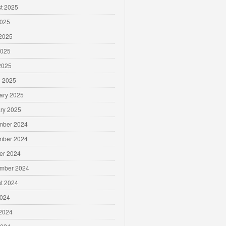
t 2025
2025
2025
2025
 2025
 2025
ary 2025
ry 2025
mber 2024
mber 2024
er 2024
mber 2024
t 2024
2024
2024