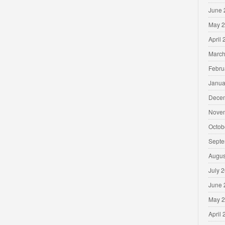
June 
May 
April
March
Febru
Janua
Dece
Nove
Octob
Septe
Augus
July 
June 
May 
April