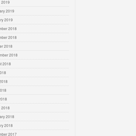
 2019
ary 2019
ry 2019
mber 2018
mber 2018
er 2018
mber 2018
t 2018
2018
2018
2018
 2018
 2018
ary 2018
ry 2018
mber 2017