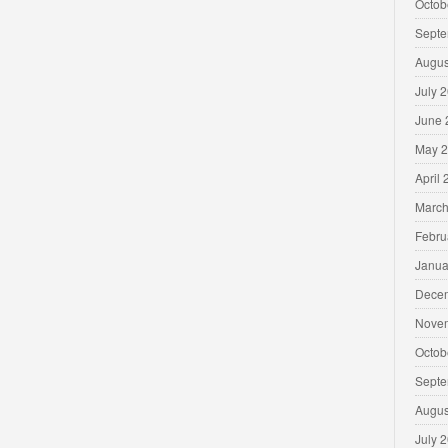
Octob
Septe
Augus
July 
June 
May 
April
March
Febru
Janua
Dece
Nove
Octob
Septe
Augus
July 