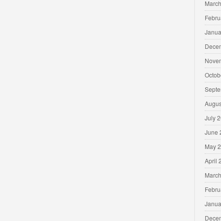
March
Febru
Janua
Dece
Nove
Octob
Septe
Augus
July 
June 
May 
April
March
Febru
Janua
Dece