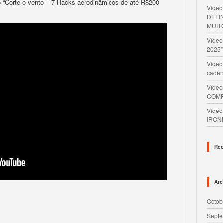
o “Corte o vento – 7 Hacks aerodinâmicos de até R$200
Víde
DEFI
MUIT
Víde
2025”
Vídeo
cadên
Víde
COMP
Víde
IRON
Rec
Arc
Octob
Septe