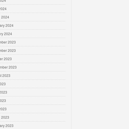
2024
 2024
 2024
ary 2024
ry 2024
mber 2023
mber 2023
er 2023
mber 2023
t 2023
2023
2023
2023
 2023
 2023
ary 2023