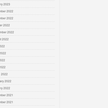
ry 2023
mber 2022
mber 2022
er 2022
mber 2022
t 2022
2022
2022
2022
 2022
 2022
ary 2022
ry 2022
mber 2021
mber 2021