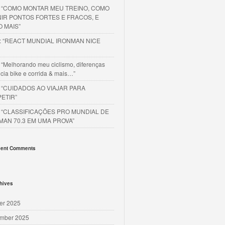
o “COMO MONTAR MEU TREINO, COMO
NIR PONTOS FORTES E FRACOS, E
O MAIS”
o: “REACT MUNDIAL IRONMAN NICE
 “Melhorando meu ciclismo, diferenças
cia bike e corrida & mais…”
o “CUIDADOS AO VIAJAR PARA
ETIR”
o “CLASSIFICAÇÕES PRO MUNDIAL DE
MAN 70.3 EM UMA PROVA”
ent Comments
hives
er 2025
mber 2025