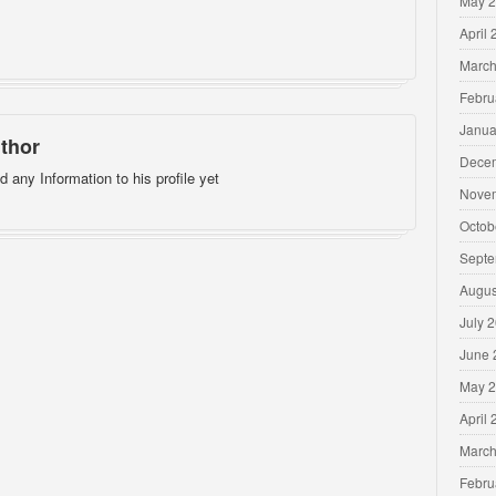
May 
April
March
Febru
Janua
thor
Dece
d any Information to his profile yet
Nove
Octob
Septe
Augus
July 
June 
May 
April
March
Febru