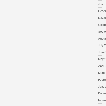
Janua
Dece
Nove
Octob
Septe
Augus
July 
June 
May 
April
March
Febru
Janua
Dece
Nove