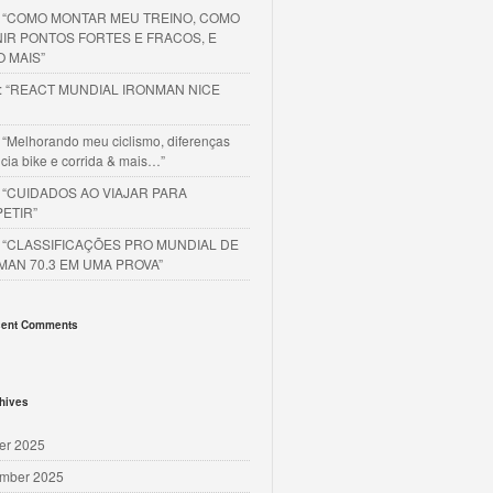
o “COMO MONTAR MEU TREINO, COMO
NIR PONTOS FORTES E FRACOS, E
O MAIS”
o: “REACT MUNDIAL IRONMAN NICE
 “Melhorando meu ciclismo, diferenças
cia bike e corrida & mais…”
o “CUIDADOS AO VIAJAR PARA
ETIR”
o “CLASSIFICAÇÕES PRO MUNDIAL DE
MAN 70.3 EM UMA PROVA”
ent Comments
hives
er 2025
mber 2025