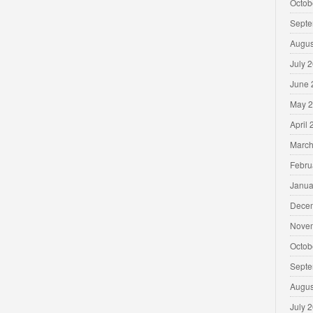
Octob
Septe
Augus
July 
June 
May 
April
March
Febru
Janua
Dece
Nove
Octob
Septe
Augus
July 