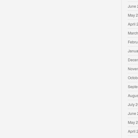
June 
May 
April
March
Febru
Janua
Dece
Nove
Octob
Septe
Augus
July 
June 
May 
April