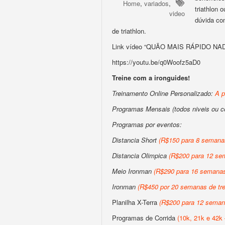
Home
,
variados
,
triathlon 
video
dúvida co
de triathlon.
Link vídeo “QUÃO MAIS RÁPIDO NA
https://youtu.be/q0Woofz5aD0
Treine com a ironguides!
Treinamento Online Personalizado:
A p
Programas Mensais (todos niveis ou 
Programas por eventos:
Distancia Short
(R$150 para 8 semanas
Distancia Olimpica
(R$200 para 12 sem
Meio Ironman
(R$290 para 16 semanas 
Ironman
(R$450 por 20 semanas de tre
Planilha X-Terra
(R$200 para 12 semana
Programas de Corrida
(10k, 21k e 42k 