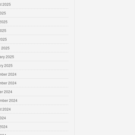
t 2025
2025
2025
2025
 2025
 2025
ary 2025
ry 2025
mber 2024
mber 2024
er 2024
mber 2024
t 2024
2024
2024