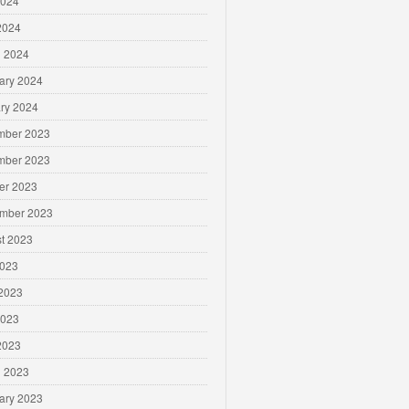
2024
 2024
 2024
ary 2024
ry 2024
mber 2023
mber 2023
er 2023
mber 2023
t 2023
2023
2023
2023
 2023
 2023
ary 2023