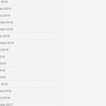
 2019
ary 2019
ry 2019
mber 2018
mber 2018
er 2018
mber 2018
t 2018
2018
2018
2018
 2018
 2018
ary 2018
ry 2018
mber 2017