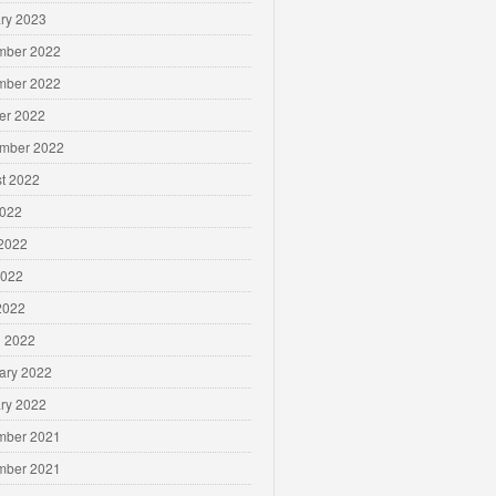
ry 2023
mber 2022
mber 2022
er 2022
mber 2022
t 2022
2022
2022
2022
 2022
 2022
ary 2022
ry 2022
mber 2021
mber 2021