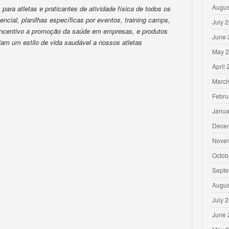
Augus
para atletas e praticantes de atividade física de todos os
encial, planilhas específicas por eventos, training camps,
July 
 incentivo a promoção da saúde em empresas, e produtos
June 
iam um estilo de vida saudável a nossos atletas
May 
April
March
Febru
Janua
Dece
Nove
Octob
Septe
Augus
July 
June 