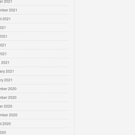
er 2021
mber 2021
t 2021
2021
2021
2021
 2021
 2021
ary 2021
ry 2021
mber 2020
mber 2020
er 2020
mber 2020
t 2020
2020