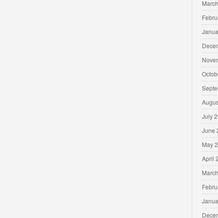
March
Febru
Janua
Dece
Nove
Octob
Septe
Augus
July 
June 
May 
April
March
Febru
Janua
Dece