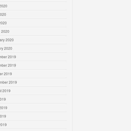
2020
2020
 2020
 2020
ary 2020
ry 2020
mber 2019
mber 2019
er 2019
mber 2019
t 2019
2019
2019
2019
 2019