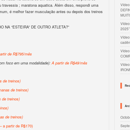
Víde
ou travessia ; maratona aquatica. Além disso, respondi uma
DEFI
mum, é melhor fazer musculação antes ou depois dos treinos
MUIT
Víde
DO NA “ESTEIRA” DE OUTRO ATLETA?”
2025”
Vídeo
cadên
Víde
artir de R$795/mês
COMP
com foco em uma modalidade):
A partir de R$49/mês
Víde
IRON
 de treinos)
Rec
anas de treinos)
de treinos)
Arc
inos)
s de treinos)
Octob
– a partir de R$170)
Septe