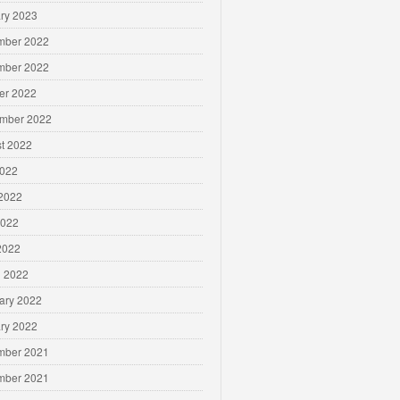
ry 2023
mber 2022
mber 2022
er 2022
mber 2022
t 2022
2022
2022
2022
 2022
 2022
ary 2022
ry 2022
mber 2021
mber 2021