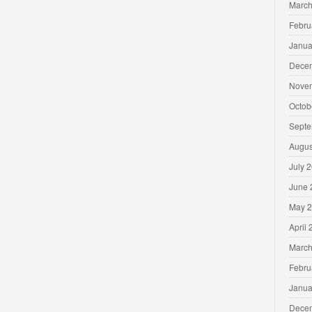
March
Febru
Janua
Dece
Nove
Octob
Septe
Augus
July 
June 
May 
April
March
Febru
Janua
Dece