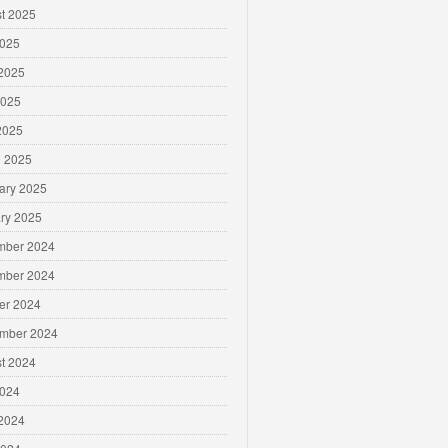
t 2025
2025
2025
2025
 2025
 2025
ary 2025
ry 2025
mber 2024
mber 2024
er 2024
mber 2024
t 2024
2024
2024