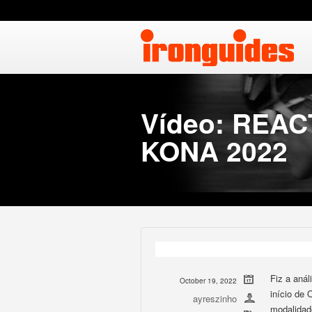
Vídeo: REA
KONA 2022
Fiz a anál
October 19, 2022
início de
ayreszinho
modalidad