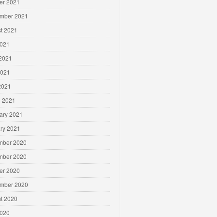
er 2021
mber 2021
t 2021
2021
2021
2021
 2021
 2021
ary 2021
ry 2021
mber 2020
mber 2020
er 2020
mber 2020
t 2020
2020