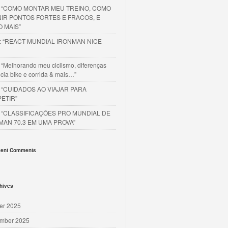
o “COMO MONTAR MEU TREINO, COMO
NIR PONTOS FORTES E FRACOS, E
O MAIS”
o: “REACT MUNDIAL IRONMAN NICE
 “Melhorando meu ciclismo, diferenças
cia bike e corrida & mais…”
o “CUIDADOS AO VIAJAR PARA
ETIR”
o “CLASSIFICAÇÕES PRO MUNDIAL DE
MAN 70.3 EM UMA PROVA”
ent Comments
hives
er 2025
mber 2025