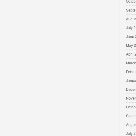
Octob
Septe
Augus
July 
June 
May 
April
March
Febru
Janua
Dece
Nove
Octob
Septe
Augus
July 