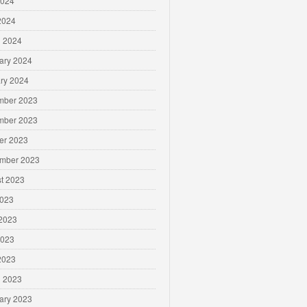
2024
 2024
 2024
ary 2024
ry 2024
mber 2023
mber 2023
er 2023
mber 2023
t 2023
2023
2023
2023
 2023
 2023
ary 2023