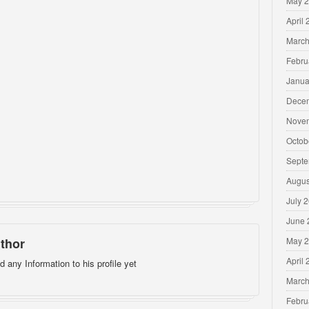
May 
April
March
Febru
Janua
Dece
Nove
Octob
Septe
Augus
July 
June 
thor
May 
April
d any Information to his profile yet
March
Febru