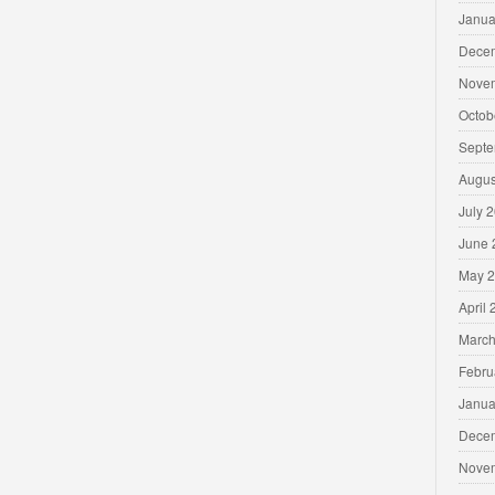
Janua
Dece
Nove
Octob
Septe
Augus
July 
June 
May 
April
March
Febru
Janua
Dece
Nove