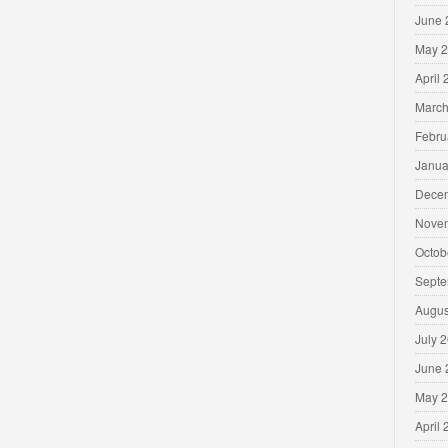
June 
May 
April
March
Febru
Janua
Dece
Nove
Octob
Septe
Augus
July 
June 
May 
April