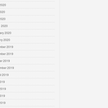
2020
2020
 2020
 2020
ary 2020
ry 2020
mber 2019
mber 2019
er 2019
mber 2019
t 2019
2019
2019
2019
 2019