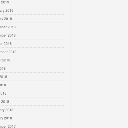
 2019
ary 2019
ry 2019
mber 2018
mber 2018
er 2018
mber 2018
t 2018
2018
2018
2018
 2018
 2018
ary 2018
ry 2018
mber 2017