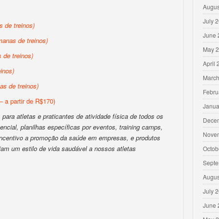
Augus
July 
 de treinos)
June 
anas de treinos)
May 
de treinos)
April
inos)
March
s de treinos)
Febru
– a partir de R$170)
Janua
para atletas e praticantes de atividade física de todos os
Dece
encial, planilhas específicas por eventos, training camps,
Nove
 incentivo a promoção da saúde em empresas, e produtos
iam um estilo de vida saudável a nossos atletas
Octob
Septe
Augus
July 
June 