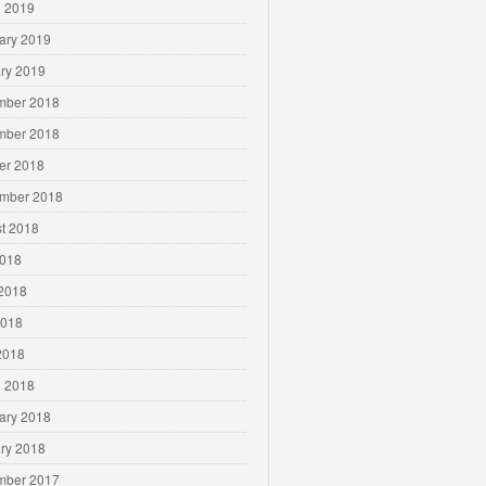
 2019
ary 2019
ry 2019
mber 2018
mber 2018
er 2018
mber 2018
t 2018
2018
2018
2018
 2018
 2018
ary 2018
ry 2018
mber 2017