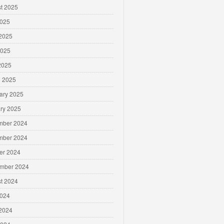
t 2025
2025
2025
2025
 2025
 2025
ary 2025
ry 2025
mber 2024
mber 2024
er 2024
mber 2024
t 2024
2024
2024