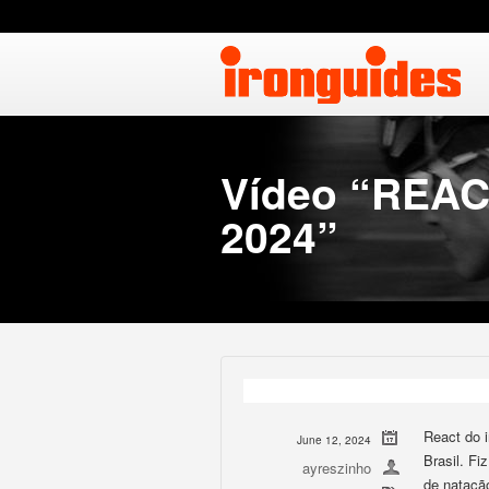
Vídeo “REA
2024”
React do i
June 12, 2024
Brasil. F
ayreszinho
de natação