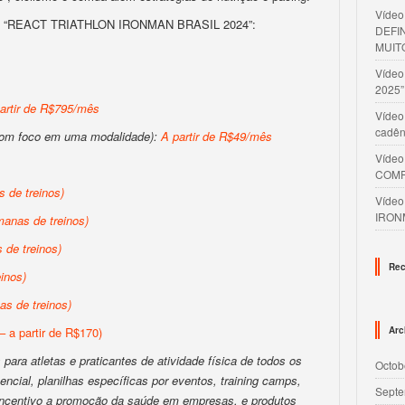
Víde
eo “REACT TRIATHLON IRONMAN BRASIL 2024”:
DEFI
MUIT
Víde
2025”
artir de R$795/mês
Vídeo
cadên
com foco em uma modalidade):
A partir de R$49/mês
Víde
COMP
 de treinos)
Víde
IRON
anas de treinos)
de treinos)
Rec
inos)
s de treinos)
– a partir de R$170)
Arc
para atletas e praticantes de atividade física de todos os
Octob
encial, planilhas específicas por eventos, training camps,
Septe
 incentivo a promoção da saúde em empresas, e produtos