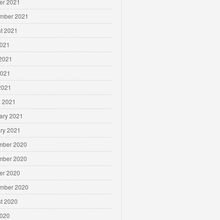
er 2021
mber 2021
t 2021
2021
2021
2021
 2021
 2021
ary 2021
ry 2021
mber 2020
mber 2020
er 2020
mber 2020
t 2020
2020