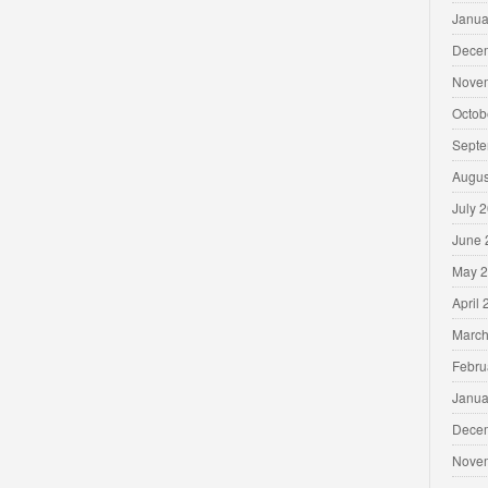
Janua
Dece
Nove
Octob
Septe
Augus
July 
June 
May 
April
March
Febru
Janua
Dece
Nove