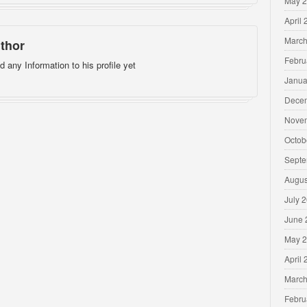
May 
April
March
thor
Febru
d any Information to his profile yet
Janua
Dece
Nove
Octob
Septe
Augus
July 
June 
May 
April
March
Febru