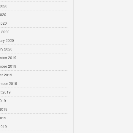
2020
2020
 2020
 2020
ary 2020
ry 2020
mber 2019
mber 2019
er 2019
mber 2019
t 2019
2019
2019
2019
 2019