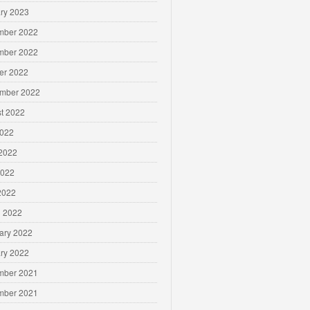
ry 2023
mber 2022
mber 2022
er 2022
mber 2022
t 2022
2022
2022
2022
 2022
 2022
ary 2022
ry 2022
mber 2021
mber 2021