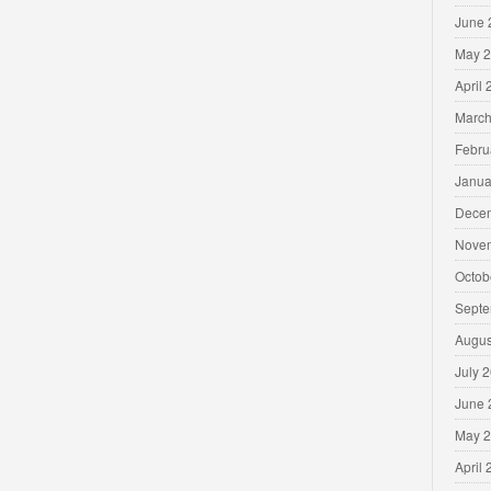
June 
May 
April
March
Febru
Janua
Dece
Nove
Octob
Septe
Augus
July 
June 
May 
April