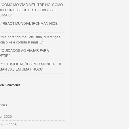
o “COMO MONTAR MEU TREINO, COMO
NIR PONTOS FORTES E FRACOS, E
O MAIS”
o: “REACT MUNDIAL IRONMAN NICE
 “Melhorando meu ciclismo, diferenças
cia bike e corrida & mais…”
o “CUIDADOS AO VIAJAR PARA
ETIR”
o “CLASSIFICAÇÕES PRO MUNDIAL DE
MAN 70.3 EM UMA PROVA”
ent Comments
hives
er 2025
mber 2025