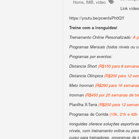
Home
,
IMB
,
video
Link víd
https://youtu.be/pcwnIsPh0QY
Treine com a ironguides!
Treinamento Online Personalizado:
A p
Programas Mensais (todos niveis ou 
Programas por eventos:
Distancia Short
(R$150 para 8 semanas
Distancia Olimpica
(R$200 para 12 sem
Meio Ironman
(R$290 para 16 semanas 
Ironman
(R$450 por 20 semanas de tre
Planilha X-Terra
(R$200 para 12 semana
Programas de Corrida
(10k, 21k e 42k 
ironguides oferece soluções esportivas 
níveis, com treinamento online ou pres
curso para treinadores, programas de