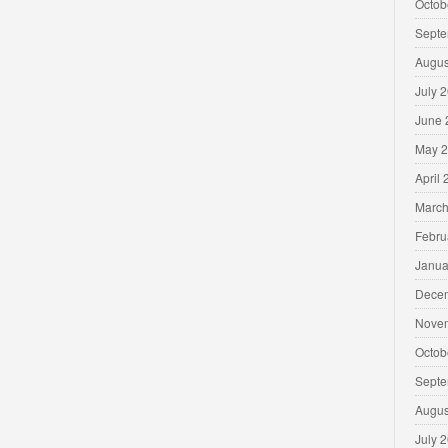
Octob
Septe
Augus
July 
June 
May 
April
March
Febru
Janua
Dece
Nove
Octob
Septe
Augus
July 