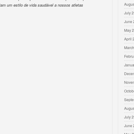
Augus
iam um estilo de vida saudável a nossos atletas
July 
June 
May 
April
March
Febru
Janua
Dece
Nove
Octob
Septe
Augus
July 
June 