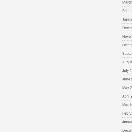
March
Febru
Janua
Dece
Nove
Octob
Septe
Augus
July 
June 
May 
April
March
Febru
Janua
Dece