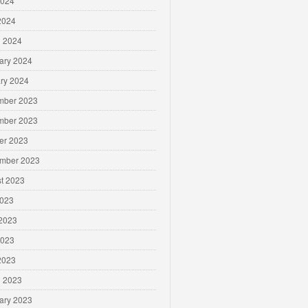
2024
 2024
 2024
ary 2024
ry 2024
mber 2023
mber 2023
er 2023
mber 2023
t 2023
2023
2023
2023
 2023
 2023
ary 2023