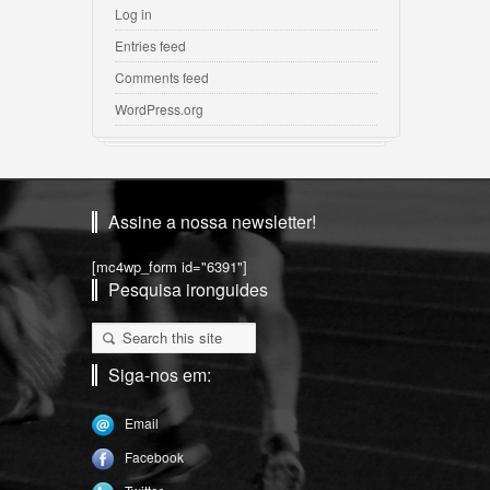
Log in
Entries feed
Comments feed
WordPress.org
Assine a nossa newsletter!
[mc4wp_form id="6391"]
Pesquisa ironguides
Siga-nos em:
Email
Facebook