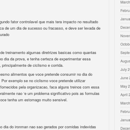
March
Febru
Janua
gundo fator controlavel que mais tera impacto no resultado
Dece
ca de um dia de sucesso ou fracasso, e deve ser levada de
turado
Nove
Octob
 de treinamento algumas diretrizes basicas como quantas
Septe
no dia da prova, e tenha certeza de experimentar essa
Augus
principalmente de ciclismo e corrida.
July 
mesmo alimentos que voce pretende consumir no dia do
June 
Por exemplo se no ciclismo voce pretende utilizar
May 
 fornecidos pela organizacao, faca alguns treinos com essa
almente nao ‘e um problema significativo pois as formulas
April
voce tenha um estomago muito sensivel.
March
Febru
Janua
o dia do ironman nao sao gerados por comidas indevidas
Dece