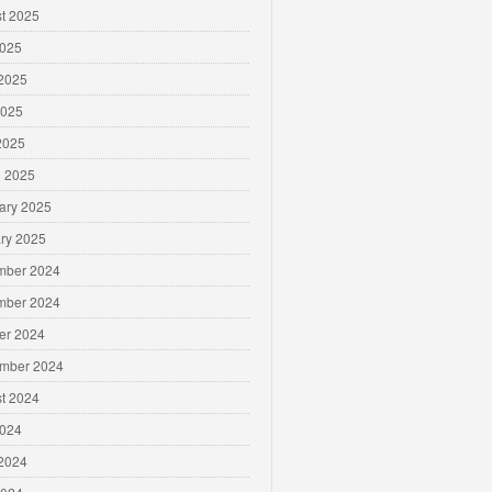
t 2025
2025
2025
2025
 2025
 2025
ary 2025
ry 2025
mber 2024
mber 2024
er 2024
mber 2024
t 2024
2024
2024