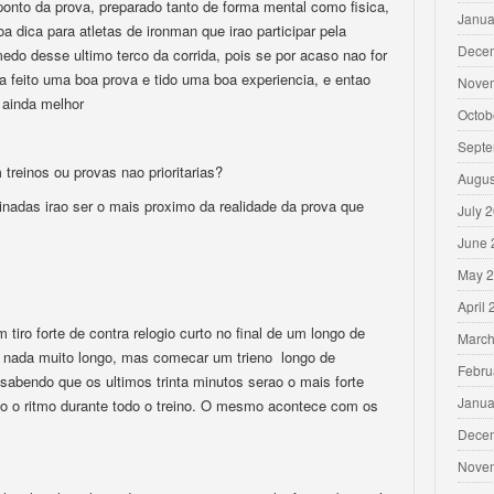
onto da prova, preparado tanto de forma mental como fisica,
Janua
 dica para atletas de ironman que irao participar pela
Dece
medo desse ultimo terco da corrida, pois se por acaso nao for
ra feito uma boa prova e tido uma boa experiencia, e entao
Nove
r ainda melhor
Octob
Septe
treinos ou provas nao prioritarias?
Augus
nadas irao ser o mais proximo da realidade da prova que
July 
June 
May 
April
m tiro forte de contra relogio curto no final de um longo de
March
er nada muito longo, mas comecar um trieno longo de
Febru
sabendo que os ultimos trinta minutos serao o mais forte
Janua
uco o ritmo durante todo o treino. O mesmo acontece com os
Dece
Nove