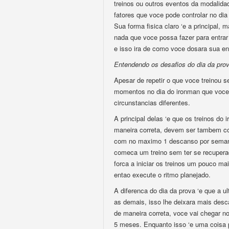
treinos ou outros eventos da modalidade
fatores que voce pode controlar no di
Sua forma fisica claro ‘e a principal,
nada que voce possa fazer para entrar 
e isso ira de como voce dosara sua ene
Entendendo os desafios do dia da pro
Apesar de repetir o que voce treinou s
momentos no dia do ironman que voce 
circunstancias diferentes.
A principal delas ‘e que os treinos do
maneira correta, devem ser tambem co
com no maximo 1 descanso por semana
comeca um treino sem ter se recuperado
forca a iniciar os treinos um pouco m
entao execute o ritmo planejado.
A diferenca do dia da prova ‘e que a 
as demais, isso lhe deixara mais desc
de maneira correta, voce vai chegar n
5 meses. Enquanto isso ‘e uma coisa p