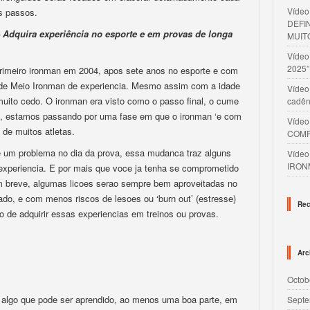
Víde
s passos.
DEFI
 Adquira experiência no esporte e em provas de longa
MUIT
Víde
2025”
u primeiro ironman em 2004, apos sete anos no esporte e com
 de Meio Ironman de experiencia. Mesmo assim com a idade
Vídeo
uito cedo. O ironman era visto como o passo final, o cume
cadên
dia, estamos passando por uma fase em que o ironman ‘e com
Víde
n de muitos atletas.
COMP
 um problema no dia da prova, essa mudanca traz alguns
Víde
IRON
 experiencia. E por mais que voce ja tenha se comprometido
em breve, algumas licoes serao sempre bem aproveitadas no
ado, e com menos riscos de lesoes ou ‘burn out’ (estresse)
Rec
 de adquirir essas experiencias em treinos ou provas.
Arc
Octob
e algo que pode ser aprendido, ao menos uma boa parte, em
Septe