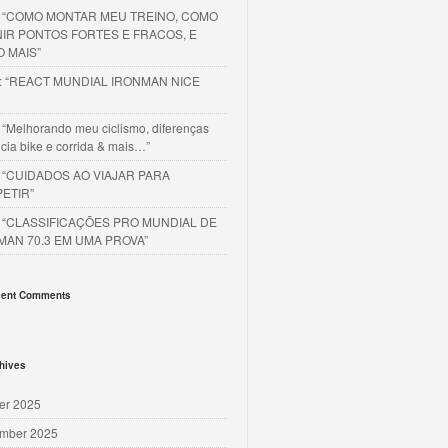
o “COMO MONTAR MEU TREINO, COMO
NIR PONTOS FORTES E FRACOS, E
O MAIS”
o: “REACT MUNDIAL IRONMAN NICE
 “Melhorando meu ciclismo, diferenças
cia bike e corrida & mais…”
o “CUIDADOS AO VIAJAR PARA
ETIR”
o “CLASSIFICAÇÕES PRO MUNDIAL DE
MAN 70.3 EM UMA PROVA”
ent Comments
hives
er 2025
mber 2025