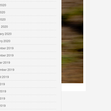
2020
2020
 2020
 2020
ary 2020
ry 2020
mber 2019
mber 2019
er 2019
mber 2019
t 2019
2019
meiro ironman
2019
2019
 2019