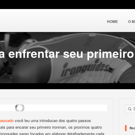
HOME
O 
a enfrentar seu primeir
 passado
você leu uma introducao dos quatro passos
ais para encarar seu primeiro ironman, os proximos quatro
Rec
a ironguides serao focados em elaborar detalhadamente cada