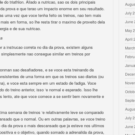
 do triathlon. Aliado a nutricao, sao os dois principais
Augus
a da prova e que terao um impacto enorme em seu resultado.
July 
 mas uma vez que voce tenha feito os treinos, nao tem mais
mais em forma, so lhe resta tirar o maximo de proveito dela
June 
rgia e de sua nutricao.
May 
va
April
er a instrucao correta no dia da prova, existem alguns
March
simplesmente nao consegue similar em treinos por
Febru
Janua
 ironman sao desafiadores, e se voce esta treinando da
Dece
nsistentes de uma forma em que os treinos sao diarios (ou
), e voce esta sempre em um estado de fadiga. Voce
Nove
 do treino anterior, isso ‘e normal e esperado. Isso lhe
Octob
ais lento, ate que voce comece a se sentir bem novamente e
Septe
Augus
ultima semana de treinos ‘e relativamente leve se comparado
July 
ansado que o normal. Ou em outras palavras, se voce treino
o dia da prova o mais descansado que ja esteve nos ultimos
June 
ositiva e o objetivo, quando somado a adrenalida da prova,