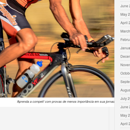
June 
May 
April
March
Febru
Janua
Dece
Nove
Octob
Septe
Augus
July 
‘Aprenda a competi’ com provas de menos importância em sua jornada ate o pri
June 
May 
April