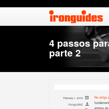
4 passos par
parte 2
No artigo
February 1, 2018
fundament
ironguide2
artigos d