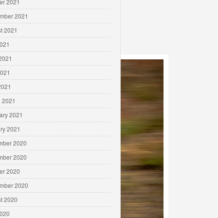
er 2021
mber 2021
t 2021
2021
2021
2021
 2021
 2021
ary 2021
ry 2021
mber 2020
mber 2020
er 2020
mber 2020
t 2020
2020