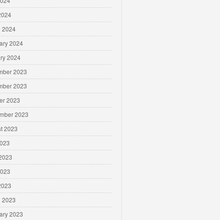
2024
 2024
 2024
ary 2024
ry 2024
mber 2023
mber 2023
er 2023
mber 2023
t 2023
2023
2023
2023
 2023
 2023
ary 2023