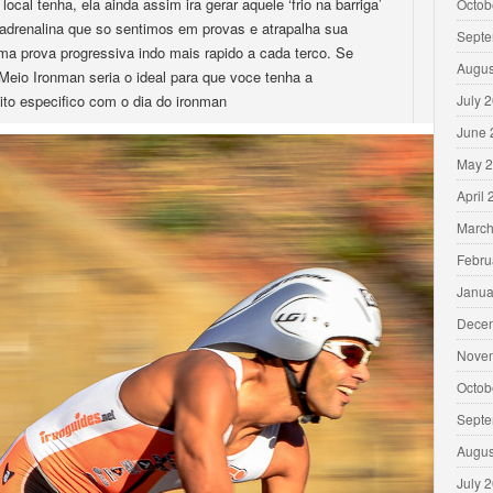
cal tenha, ela ainda assim ira gerar aquele ‘frio na barriga’
Octob
e adrenalina que so sentimos em provas e atrapalha sua
Septe
ma prova progressiva indo mais rapido a cada terco. Se
Augus
Meio Ironman seria o ideal para que voce tenha a
to especifico com o dia do ironman
July 
June 
May 
April
March
Febru
Janua
Dece
Nove
Octob
Septe
Augus
July 