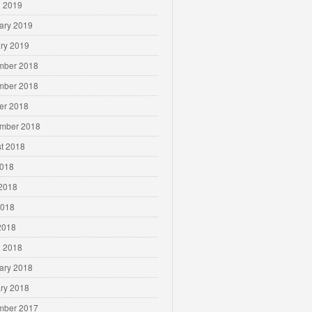
 2019
ary 2019
ry 2019
mber 2018
mber 2018
er 2018
mber 2018
t 2018
2018
2018
2018
 2018
 2018
ary 2018
ry 2018
mber 2017