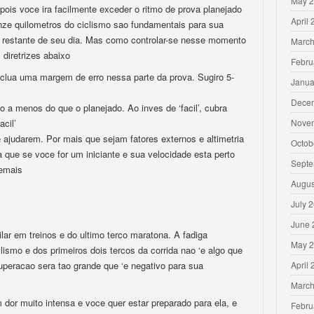
May 
ois voce ira facilmente exceder o ritmo de prova planejado
April
inze quilometros do ciclismo sao fundamentais para sua
 restante de seu dia. Mas como controlar-se nesse momento
March
diretrizes abaixo
Febru
clua uma margem de erro nessa parte da prova. Sugiro 5-
Janua
Dece
 a menos do que o planejado. Ao inves de ‘facil’, cubra
cil’
Nove
 ajudarem. Por mais que sejam fatores externos e altimetria
Octob
 que se voce for um iniciante e sua velocidade esta perto
Septe
demais
Augus
July 
June 
ilar em treinos e do ultimo terco maratona. A fadiga
May 
ismo e dos primeiros dois tercos da corrida nao ‘e algo que
uperacao sera tao grande que ‘e negativo para sua
April
March
 dor muito intensa e voce quer estar preparado para ela, e
Febru