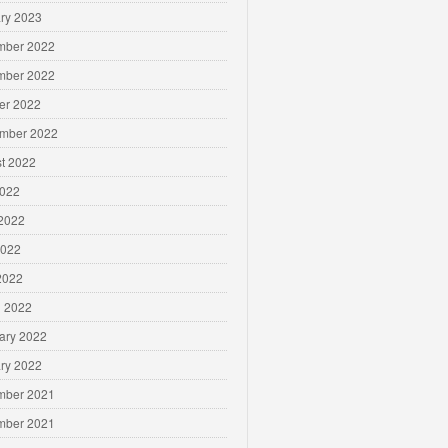
ry 2023
mber 2022
mber 2022
er 2022
mber 2022
t 2022
2022
2022
2022
 2022
 2022
ary 2022
ry 2022
mber 2021
mber 2021