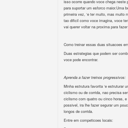
isso ocorre quando voce chega neste p
para suportar um esforco maior.Uma boa
primeira vez, ‘e ter muito, mas muito 
tao dificil como voce imagina, voce te
vai querer voltar na proxima para faze
Como treinar essas duas situacoes em 
Duas estrategias que podem ser combi
voce pode encontrar.
Aprenda a fazer treinos progressivos:
Minha estrutura favorita ‘e estruturar u
ciclismo ou de corrida, nao precisa s
ciclismo com quatro ou cinco horas, e 
possivel, ira lhe fazer segurar um po
longos de corrida.
Entre em competicoes locais: