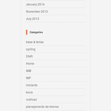
January 2014
November 2013
July 2013
Categories
base & ferias
cycling
DNR
Home
IMB
IMF
iniciante
kona
nutricao
planejamento de treinos