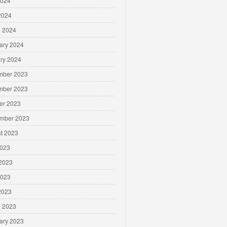
2024
 2024
 2024
ary 2024
ry 2024
mber 2023
mber 2023
er 2023
mber 2023
t 2023
2023
2023
2023
 2023
 2023
ary 2023