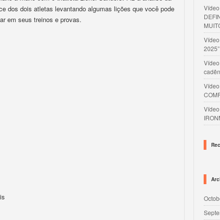
Víde
ce dos dois atletas levantando algumas lições que você pode
DEFI
ar em seus treinos e provas.
MUIT
Víde
2025”
Vídeo
cadên
Víde
COMP
Víde
IRON
Rec
Arc
is
Octob
Septe