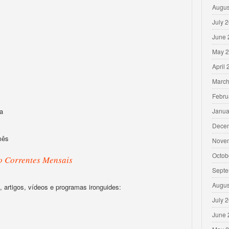
Augus
July 
June 
May 
April
March
Febru
a
Janua
Dece
mês
Nove
Octob
o Correntes Mensais
Septe
Augus
 artigos, vídeos e programas ironguides:
July 
June 