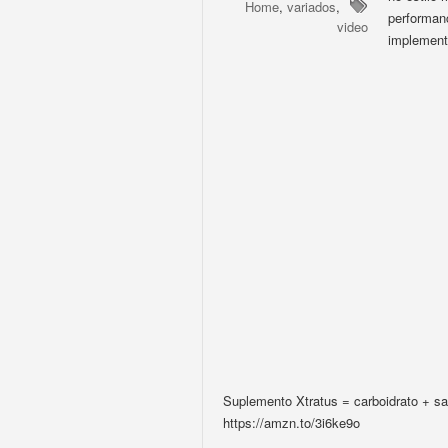
Home
,
variados
,
performan
video
implement
Suplemento Xtratus = carboidrato + sa
https://amzn.to/3i6ke9o