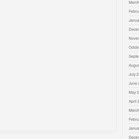
March
Febru
Janua
Dece
Nove
Octob
Septe
Augus
July 
June 
May 
April
March
Febru
Janua
Dece