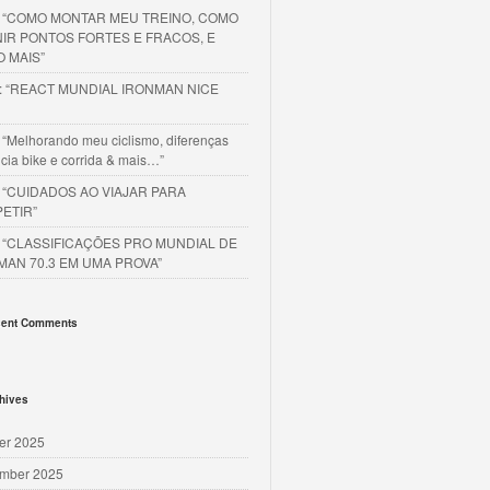
o “COMO MONTAR MEU TREINO, COMO
NIR PONTOS FORTES E FRACOS, E
O MAIS”
o: “REACT MUNDIAL IRONMAN NICE
 “Melhorando meu ciclismo, diferenças
cia bike e corrida & mais…”
o “CUIDADOS AO VIAJAR PARA
ETIR”
o “CLASSIFICAÇÕES PRO MUNDIAL DE
MAN 70.3 EM UMA PROVA”
ent Comments
hives
er 2025
mber 2025