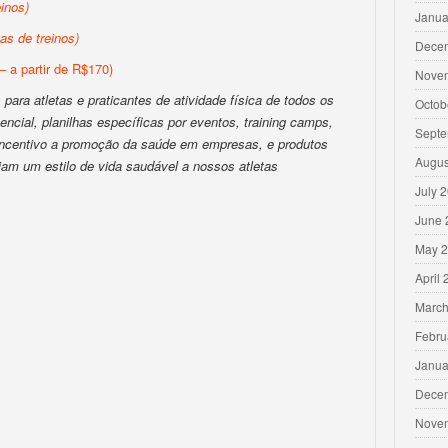
inos)
Janua
s de treinos)
Dece
– a partir de R$170)
Nove
para atletas e praticantes de atividade física de todos os
Octob
encial, planilhas específicas por eventos, training camps,
Septe
 incentivo a promoção da saúde em empresas, e produtos
Augus
iam um estilo de vida saudável a nossos atletas
July 
June 
May 
April
March
Febru
Janua
Dece
Nove