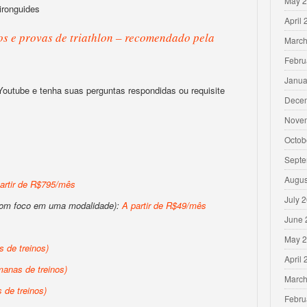
May 
ironguides
April
s e provas de triathlon – recomendado pela
March
Febru
Janua
 Youtube e tenha suas perguntas respondidas ou requisite
Dece
Nove
Octob
Septe
Augus
artir de R$795/mês
July 
com foco em uma modalidade):
A partir de R$49/mês
June 
May 
 de treinos)
April
anas de treinos)
March
de treinos)
Febru