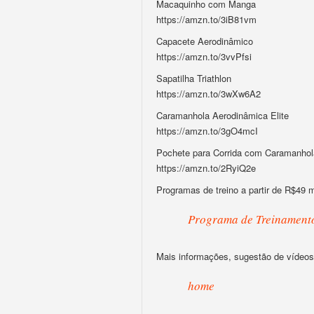
Macaquinho com Manga
https://amzn.to/3iB81vm
Capacete Aerodinâmico
https://amzn.to/3vvPfsi
Sapatilha Triathlon
https://amzn.to/3wXw6A2
Caramanhola Aerodinâmica Elite
https://amzn.to/3gO4mcI
Pochete para Corrida com Caramanhol
https://amzn.to/2RyiQ2e
Programas de treino a partir de R$49 
Programa de Treinament
Mais informações, sugestão de vídeos,
home