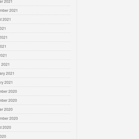
er 2021
mber 2021
t 2021
2021
2021
2021
 2021
 2021
ary 2021
ry 2021
mber 2020
mber 2020
er 2020
mber 2020
t 2020
2020