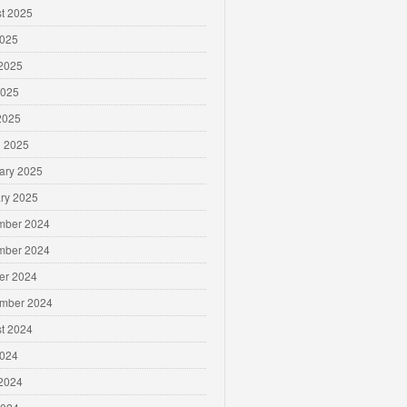
t 2025
2025
2025
2025
 2025
 2025
ary 2025
ry 2025
mber 2024
mber 2024
er 2024
mber 2024
t 2024
2024
2024