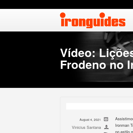
Vídeo: Liçõe
Frodeno no I
Assistimo
August 4, 2021
Ironman T
Vinicius Santana
no estilo 