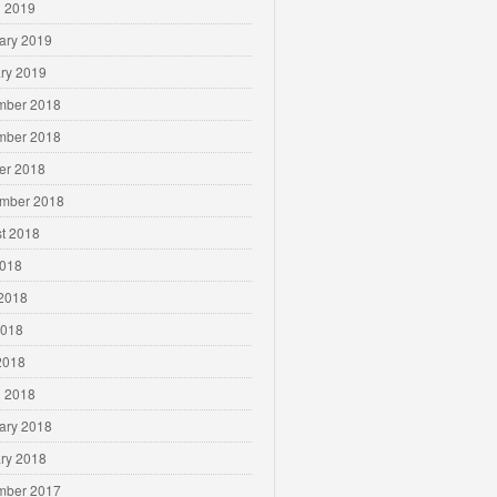
 2019
ary 2019
ry 2019
mber 2018
mber 2018
er 2018
mber 2018
t 2018
2018
2018
2018
 2018
 2018
ary 2018
ry 2018
mber 2017