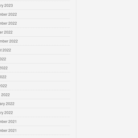
ry 2023
mber 2022
mber 2022
er 2022
mber 2022
t 2022
2022
2022
2022
 2022
 2022
ary 2022
ry 2022
mber 2021
mber 2021