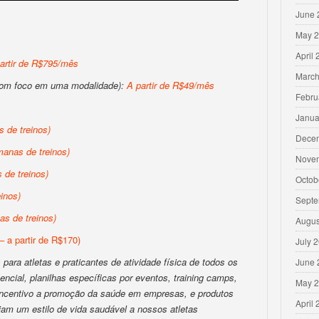
June 
May 
April
artir de R$795/mês
March
com foco em uma modalidade):
A partir de R$49/mês
Febru
Janua
 de treinos)
Dece
anas de treinos)
Nove
de treinos)
Octob
inos)
Septe
s de treinos)
Augus
– a partir de R$170)
July 
para atletas e praticantes de atividade física de todos os
June 
encial, planilhas específicas por eventos, training camps,
May 
 incentivo a promoção da saúde em empresas, e produtos
April
iam um estilo de vida saudável a nossos atletas