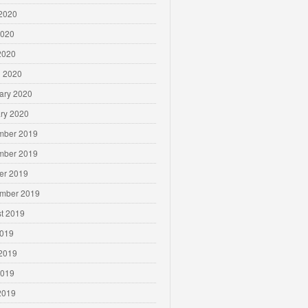
2020
2020
 2020
 2020
ary 2020
ry 2020
mber 2019
mber 2019
er 2019
mber 2019
t 2019
2019
2019
2019
 2019