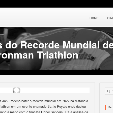
HOME
O 
s do Recorde Mundial d
ronman Triathlon
s Jan Frodeno bater o recorde mundial em 7h27 na distância
riathlon em um evento chamado Battle Royale onde duelou
Rec
mano a mano com o triatleta Lionel Sanders. Fiz a análise da