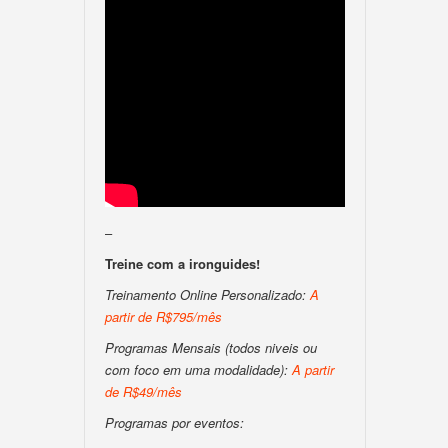
–
Treine com a ironguides!
Treinamento Online Personalizado:
A
partir de R$795/mês
Programas Mensais (todos niveis ou
com foco em uma modalidade):
A partir
de R$49/mês
Programas por eventos: