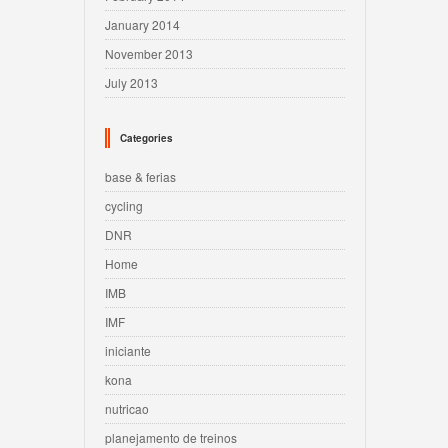
January 2014
November 2013
July 2013
Categories
base & ferias
cycling
DNR
Home
IMB
IMF
iniciante
kona
nutricao
planejamento de treinos