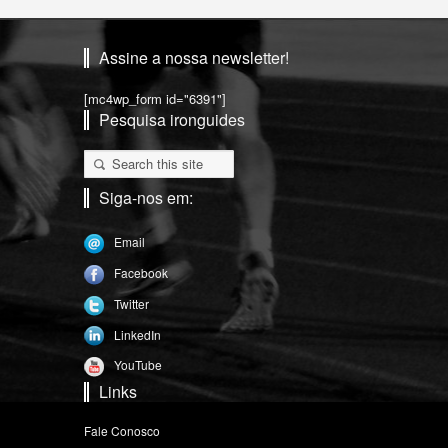
Assine a nossa newsletter!
[mc4wp_form id="6391"]
Pesquisa ironguides
Siga-nos em:
Email
Facebook
Twitter
LinkedIn
YouTube
Links
Fale Conosco