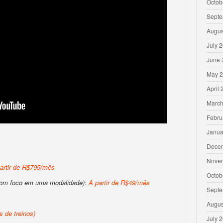
Octob
Septe
Augus
July 
June 
May 
April
March
Febru
Janua
Dece
Nove
artir de R$795/mês
Octob
com foco em uma modalidade):
A partir de R$49/mês
Septe
Augus
 de treinos)
July 