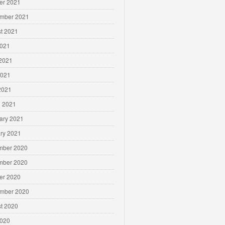
er 2021
mber 2021
t 2021
2021
2021
2021
 2021
 2021
ary 2021
ry 2021
mber 2020
mber 2020
er 2020
mber 2020
t 2020
2020