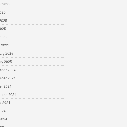
t 2025
2025
2025
2025
 2025
 2025
ary 2025
ry 2025
mber 2024
mber 2024
er 2024
mber 2024
t 2024
2024
2024