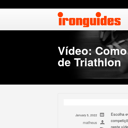
Vídeo: Como 
de Triathlon
Escolha e
January 5, 2022
competiçõ
matheus
neste víd