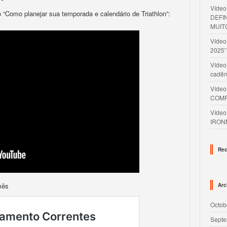
Víde
 “Como planejar sua temporada e calendário de Triathlon”:
DEFI
MUIT
Víde
2025”
Vídeo
cadên
Víde
COMP
Víde
IRON
Rec
mês
Arc
Octob
Septe