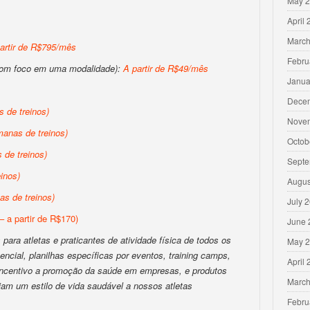
May 
April
March
artir de R$795/mês
Febru
com foco em uma modalidade):
A partir de R$49/mês
Janua
Dece
 de treinos)
Nove
anas de treinos)
Octob
de treinos)
Septe
inos)
Augus
s de treinos)
July 
– a partir de R$170)
June 
para atletas e praticantes de atividade física de todos os
May 
encial, planilhas específicas por eventos, training camps,
April
 incentivo a promoção da saúde em empresas, e produtos
March
iam um estilo de vida saudável a nossos atletas
Febru