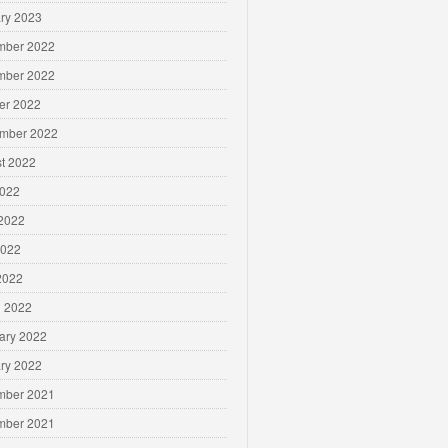
ry 2023
mber 2022
mber 2022
er 2022
mber 2022
t 2022
2022
2022
2022
 2022
 2022
ary 2022
ry 2022
mber 2021
mber 2021