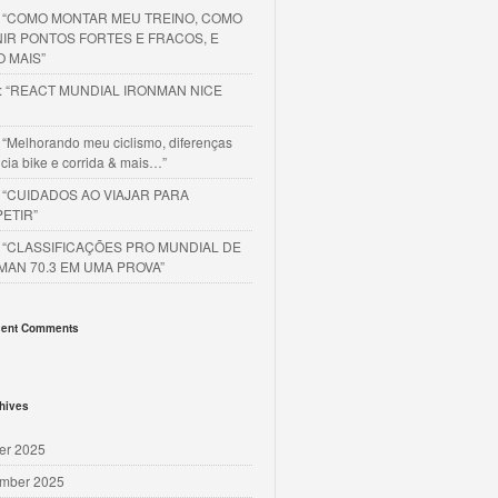
o “COMO MONTAR MEU TREINO, COMO
NIR PONTOS FORTES E FRACOS, E
O MAIS”
o: “REACT MUNDIAL IRONMAN NICE
 “Melhorando meu ciclismo, diferenças
cia bike e corrida & mais…”
o “CUIDADOS AO VIAJAR PARA
ETIR”
o “CLASSIFICAÇÕES PRO MUNDIAL DE
MAN 70.3 EM UMA PROVA”
ent Comments
hives
er 2025
mber 2025