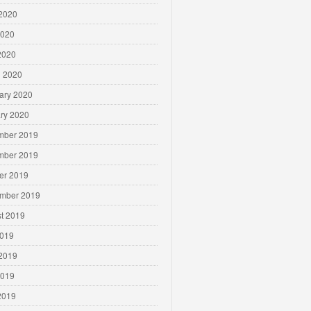
2020
2020
 2020
 2020
ary 2020
ry 2020
mber 2019
mber 2019
er 2019
mber 2019
t 2019
2019
2019
2019
 2019