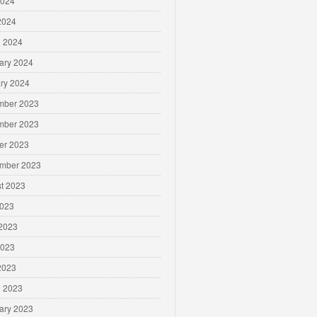
2024
 2024
 2024
ary 2024
ry 2024
mber 2023
mber 2023
er 2023
mber 2023
t 2023
2023
2023
2023
 2023
 2023
ary 2023