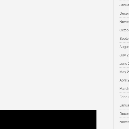
Janua
Dece
Nove
Octob
Septe
Augus
July 
June 
May 
April
March
Febru
Janua
Dece
Nove