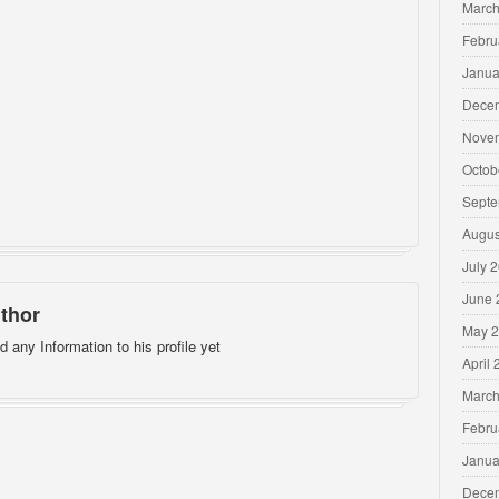
March
Febru
Janua
Dece
Nove
Octob
Septe
Augus
July 
June 
thor
May 
d any Information to his profile yet
April
March
Febru
Janua
Dece