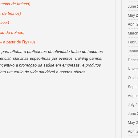
anas de treinos)
June 
de treinos)
May 
inos)
April
s de treinos)
March
– a partir de R$170)
Febru
Janua
para atletas e praticantes de atividade física de todos os
encial, planilhas específicas por eventos, training camps,
Dece
 incentivo a promoção da saúde em empresas, e produtos
Nove
iam um estilo de vida saudável a nossos atletas
Octob
Septe
Augus
July 
June 
May 
April