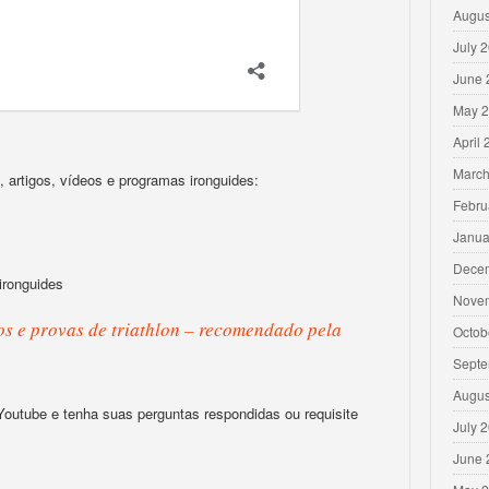
Augus
July 
June 
May 
April
March
 artigos, vídeos e programas ironguides:
Febru
Janua
Dece
ironguides
Nove
s e provas de triathlon – recomendado pela
Octob
Septe
Augus
 Youtube e tenha suas perguntas respondidas ou requisite
July 
June 