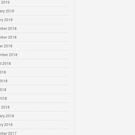
 2019
ary 2019
ry 2019
mber 2018
mber 2018
er 2018
mber 2018
t 2018
2018
2018
2018
 2018
 2018
ary 2018
ry 2018
mber 2017