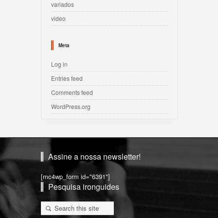
variados
video
Meta
Log in
Entries feed
Comments feed
WordPress.org
Assine a nossa newsletter!
[mc4wp_form id="6391"]
Pesquisa ironguides